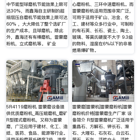
中节能型球磨机节能效果上限可
心磨粉机、三环中速磨粉机。而
达30%，而鑫海自主研制的超
雷蒙磨粉机适用范围非常广泛，
细层压自磨机节能效果上限可达
可用于适用于矿山、冶金、化
60% ，大大降低了整个选矿厂
工、建材等众多行业中，可制粉
的生产成本，且球磨机。除此
的有石英、长石、瓷土、陶土、
外，鑫海还有有棒磨机，雷蒙磨
玻璃、等莫氏硬度不大于 9.3级
粉机，立式磨机等。 矿业
的物料，湿度在6%以下的非易
燃易爆矿物。
5R4119磨粉机 雷蒙磨设备提
雷蒙磨|雷蒙机|雷蒙磨粉机|雷蒙
供优质磨粉机_高压辊磨机_磨矿
磨粉机价格|雷蒙磨生产厂家 设
R型摆式磨粉机，又称为雷蒙
备简介 R型雷蒙磨机广泛适用于
磨，广泛应用于建材、化工、造
重晶石、方解石、钾长石、滑
纸、医药、食品、能源等行业。
石、大理石、石灰石、白云石、
适用于粉磨莫氏硬度7级、湿度
萤石、石灰、活性白土、活性