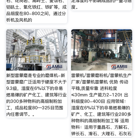
石、花岗岩、高岭土、麦饭石、
定厚度时不影响成品的产量与细
铝矾土、氧化铁红、铁矿等，成
度。
品细度在80-800之间，通过分
析机及风机的
新型雷蒙磨是专业的磨煤机-新
雷蒙机/雷蒙磨粉机/雷蒙机生产
型雷蒙磨广泛适用于硬度不大于
厂家/雷蒙机雷蒙机 优势 传动
9.3级，湿度在6%以下的非易
平稳,质量牢靠 进料粒度
燃易爆的矿产化工、建筑等行业
≤30mm 生产能力2-120t 出
的300多种物料的高细制粉加
料细度80-400目 应用领域：
工，成品粒度80—325目范围
湿度在6%以下的非易燃易爆的
内任意调节。。
矿产、化工、建筑等行业280多
种物料的高细制粉加工等 适用
物料：适用于重晶石、方解石、
钾长石、滑石、大理石、石灰石