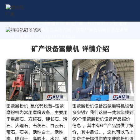
作为专业的 矿产设备雷蒙机 制造厂家，我们致力于为您量身
定制高价值的粉体加工系统方案。获取厂家直销报价及技术支
持，请拨打：+8618037793862
矿产设备雷蒙机 详情介绍
雷蒙磨粉机_氧化钙设备-雷蒙
雷蒙磨粉机设备雷蒙磨粉机设备
磨粉机为常用磨粉设备，主要用
多少钱？我们这里一共为您找到
于重晶石、方解石、钾长石、滑
60个雷蒙磨粉机设备产品报价
石、大理石、石灰石、白云石、
信息 ，其中有6个产品提供了报
莹石、石灰、活性白土、活性
价，其中最低。，您也可以马上
炭、膨润土、高岭土、水泥、磷
免费注册提供您的雷蒙磨粉机设