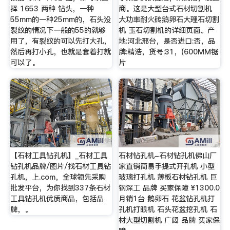
择 1653 两种 钻头，一种
商。这是大型台式石材切割机
55mm的一种25mm的，石头没
大功率耐火砖鹅卵石大理石切割
裂纹的情况下一般的55的就够
机 玉石切割机的详细页面。产
用了，有裂纹的可以先打大孔，
地:河北邢台，是否进口:否，品
然后再打小孔，也就是套着打就
牌:精浩，货号:31，(600MM锯
可以了。
片
【石材工具钻孔机】_石材工具
石材钻孔机-石材钻孔机佛山厂
钻孔机品牌/图片/找石材工具钻
家直销简易手提式开孔机 小型
孔机，上.com，全球领先采购
玻璃打孔机 薄板石材钻孔机 巨
批发平台，为你找到337条石材
钢深工 品牌 买家保障 ¥1300.0
工具钻孔机优质商品，包括品
月销1台 鹅卵石 花盆钻孔机打
牌，。
孔机打眼机 石头花盆挖孔机 石
材大型切割机 广阔 品牌 买家保