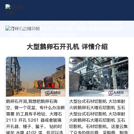
作为专业的 大型鹅卵石开孔机 制造厂家，我们致力于为您量
身定制高价值的粉体加工系统方案。获取厂家直销报价及技术
支持，请拨打：+8618037793862
大型鹅卵石开孔机 详情介绍
鹅卵石开洞,我想把鹅卵石掏
大型台式石材切割机 大功率耐
空，做一个花盆，有什么办法啊
火砖鹅卵石大理石切割机 玉石
需要 的工具有手枪钻、大理石
大型台式石材切割机 大功率耐
2113 开孔 5261 器或者玻璃
火砖鹅卵石大理石切割机 玉石
开孔器、锤子、錾子。 钻的时
切割机，石材切割机，这里云集
候加 水降 4102 温，你可以选
了众多的供应商，采购商，制造