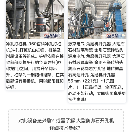
冲孔打桩机_360百科冲孔打桩
源京电气 角磨机开孔器 大理石
机,冲孔打桩机由桩锤、桩架及
石材玻璃陶瓷 金刚石瓷砖钻头
附属设备等组成。桩锤依附在桩
源京电气 角磨机开孔器 大理石
架前部两根平行的竖直导杆(俗
石材玻璃陶瓷 金刚石瓷砖钻头
称龙门)之间，用提升吊钩吊
鹅卵石花岗岩打孔钻 地砖微晶
升。桩架为一钢结构塔架，在其
石高速开孔 角磨机开孔器
后部设有卷扬机，用以起吊桩和
55mm（221克）*1只图
桩锤。
片、！【正品行货，全国配送，
心动不如行动，立即购买享受更
多优惠哦！
对此设备感兴趣？或需了解 大型鹅卵石开孔机
详细技术参数？