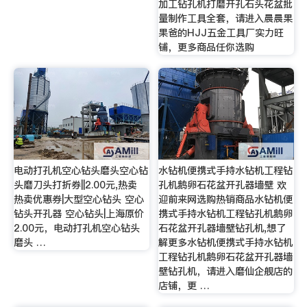
加工钻孔机打磨开孔石头花盆批
量制作工具全套，请进入晨晨果
果爸的HJJ五金工具厂实力旺
铺，更多商品任你选购
电动打孔机空心钻头磨头空心钻
水钻机便携式手持水钻机工程钻
头磨刀头打折券||2.00元,热卖
孔机鹅卵石花盆开孔器墙壁 欢
热卖优惠券|大型空心钻头 空心
迎前来网选购热销商品水钻机便
钻头开孔器 空心钻头|上海原价
携式手持水钻机工程钻孔机鹅卵
2.00元，电动打孔机空心钻头
石花盆开孔器墙壁钻孔机,想了
磨头 …
解更多水钻机便携式手持水钻机
工程钻孔机鹅卵石花盆开孔器墙
壁钻孔机，请进入磨仙企舰店的
店铺，更 …