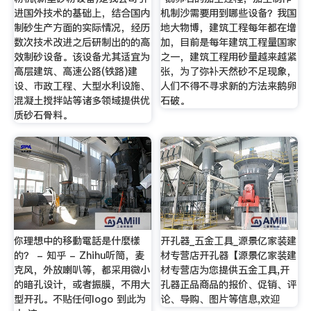
进国外技术的基础上，结合国内
机制沙需要用到哪些设备？我国
制砂生产方面的实际情况，经历
地大物博，建筑工程每年都在增
数次技术改进之后研制出的的高
加，目前是每年建筑工程量国家
效制砂设备。该设备尤其适宜为
之一，建筑工程用砂量越来越紧
高层建筑、高速公路(铁路)建
张，为了弥补天然砂不足现象，
设、市政工程、大型水利设施、
人们不得不寻求新的方法来鹅卵
混凝土搅拌站等诸多领域提供优
石破。
质砂石骨料。
你理想中的移動電話是什麼樣
开孔器_五金工具_源景亿家装建
的？ - 知乎 - Zhihu听筒，麦
材专营店开孔器【源景亿家装建
克风，外放喇叭等，都采用微小
材专营店为您提供五金工具,开
的暗孔设计，或者振膜，不用大
孔器正品商品的报价、促销、评
型开孔。不贴任何logo 到此为
论、导购、图片等信息,欢迎