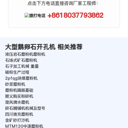
点击下方电话直接咨询厂家工程师：
+8618037793862
大型鹅卵石开孔机 相关推荐
液压岩石磨粉机磨粉机
石场式矿石磨粉机
石子加工机械 重量
碳粉生产过程
2pfqg块煤磨粉机
砂浆磨粉机
磨粉机隔振基础
顺义购买粉碎机
旋风牌水磨机
碎石摊铺机机械及型号
四川南充磨粉机
金矿砂打沙机
MTM130中速磨粉机