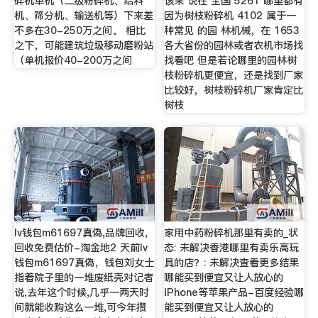
碎机单机（二级粉碎机、给料
该来 说在 全国 5261 哪里都有
机、筛分机、输送机等）下来差
因为树枝粉碎机 4102 属于一
不多在30-250万之间。 相比
种常见 的园 林机械，在 1653
之下，可能建筑垃圾移动磨粉站
各大省份的园林或者农机市场找
（单机报价40-200万之间
找看吧 但是若论哪里的园林树
枝粉碎机更便宜，还是找到厂家
比较好，树枝粉碎机厂家肯定比
树枝
lv钱包m61697真偽,品牌回收,
家用中药粉碎机那里有卖的_状
回收免费估价-淘金地2 天前lv
态: 未解决香港哪里有卖乐高玩
钱包m61697真偽，钱包刘女士
具的店？: 未解决查看更多结果
指着院子里的一堆废纸壳对记者
哪能买到便宜又让人放心的
说,去年这个时候,几乎一两天时
iPhone等苹果产品-百度经验哪
间就能收购这么一堆,可今年攒
能买到便宜又让人放心的