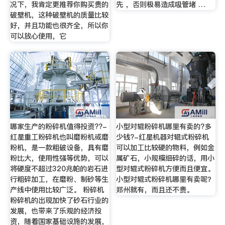
况下，我肯定更推荐你购买贵的
先 ，否则极易造成吸管堵 …
破壁机，这种破壁机的质量比较
好，并且功能也很齐全，所以你
可以放心使用，它
哪家生产的粉碎机值得投资??-
小型对辊粉碎机哪里有卖的?多
红星重工粉碎机也叫磨粉机或磨
少钱?-红星机器对辊式粉碎机
粉机，是一款粗破设备，具有磨
可以加工比较硬的物料，例如金
粉比大，使用性强等优势，可以
属矿石，小规模细碎的话，用小
将硬度不超过320兆帕的岩石进
型对辊式粉碎机方便而且便宜。
行粗碎加工，在磨粉、制砂等生
小型对辊式粉碎机哪里有卖呢？
产线中使用比较广泛。 粉碎机
郑州就有，而且还不贵。
粉碎机的出现加快了砂石行业的
发展，也带来了乐观的经济投
资，随着国家基础设施的发展，