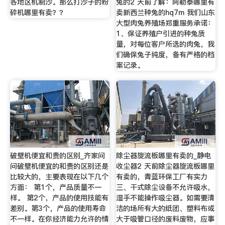
各地区机制沙。那么打沙子的粉
兔的2 天前了解：阿勒泰哪里有
碎机哪里有卖？？
卖新西兰种兔的hq7m 我们山东
大型肉兔养殖场郑重服务承诺：
1、保证养殖户引进的种兔质
量，对每位客户所选的肉兔，我
们确保兔子纯度，备有严格的档
案记录。
破壁机便宜和贵的区别_齐家问
除尘器旋流板哪里有卖的_静电
问破壁机便宜的和贵的区别还是
收尘器2 天前除尘器旋流板哪里
比较大的，主要表现在以下几个
有卖的，青蓝环保工厂有实力
方面： 第1个，产品质量不一
三、干式除尘设备不允许吸水，
样。 第2个，产品的使用技能有
湿手不能操作吸尘器。如需要清
差别。第3个，产品的使用寿命
洁的场所有大的纸团、塑料布或
不一样。在你经济能力允许的情
大于吸管口径的废料废物，应事