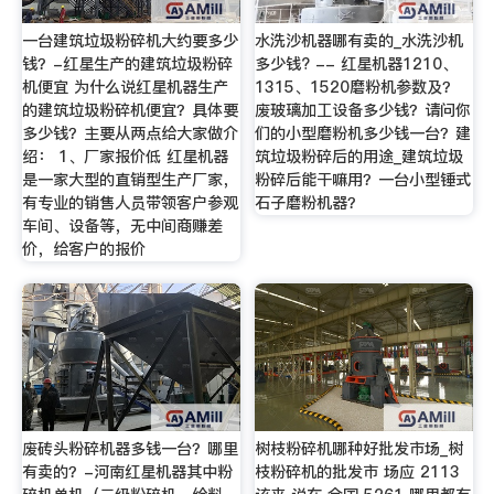
一台建筑垃圾粉碎机大约要多少
水洗沙机器哪有卖的_水洗沙机
钱？-红星生产的建筑垃圾粉碎
多少钱? -- 红星机器1210、
机便宜 为什么说红星机器生产
1315、1520磨粉机参数及？
的建筑垃圾粉碎机便宜？具体要
废玻璃加工设备多少钱？请问你
多少钱？主要从两点给大家做介
们的小型磨粉机多少钱一台？建
绍： 1、厂家报价低 红星机器
筑垃圾粉碎后的用途_建筑垃圾
是一家大型的直销型生产厂家，
粉碎后能干嘛用？一台小型锤式
有专业的销售人员带领客户参观
石子磨粉机器？
车间、设备等，无中间商赚差
价，给客户的报价
废砖头粉碎机器多钱一台？哪里
树枝粉碎机哪种好批发市场_树
有卖的？-河南红星机器其中粉
枝粉碎机的批发市 场应 2113