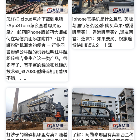
怎样把icloud照片下载到电脑
iphone官换机是什么意思·美版
·AppStore怎么查看购买记
与国行怎么区别·购买苹果·香港
录？·邮箱iPhone版邮箱大师如
哪里买1，香港哪里买？,遛友回
何在写信页面添加附件？·红牛
答：遛友1：如果要买。祝旅途
罐粉碎机哪家的便宜 - 行业问
愉快!!!!!遛友2：丰泽
答粉碎公牛罐的机器也叫红牛罐
粉碎机专业生产这一类产品，很
多年了，有丰富的经验和过硬的
技术@_@7080型粉碎机用着很
不错，，。
打沙子的粉碎机哪里有卖？随着
了解：阿勒泰哪里有卖新西兰种