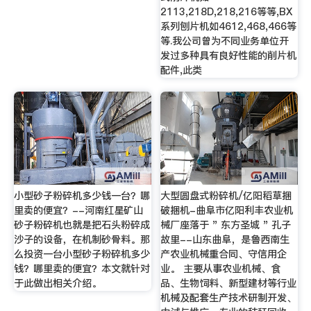
2113,218D,218,216等等,BX
系列刨片机如4612,468,466等
等.我公司曾为不同业务单位开
发过多种具有良好性能的削片机
配件,此类
小型砂子粉碎机多少钱一台？哪
大型圆盘式粉碎机/亿阳稻草捆
里卖的便宜？--河南红星矿山
破捆机-曲阜市亿阳利丰农业机
砂子粉碎机也就是把石头粉碎成
械厂座落于 " 东方圣城 " 孔子
沙子的设备，在机制砂骨料。那
故里--山东曲阜，是鲁西南生
么投资一台小型砂子粉碎机多少
产农业机械重合同、守信用企
钱？哪里卖的便宜？本文就针对
业。 主要从事农业机械、食
于此做出相关介绍。
品、生物饲料、新型建材等行业
机械及配套生产技术研制开发、