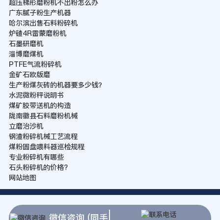
超压梯形磨粉机不出粉怎么办
广东腻子粉生产机器
哈尔滨出售石料粉碎机
炉碴4R雷蒙磨粉机
石墨研磨机
淄博磨煤机
PTFE气流粉碎机
金矿石欧版磨
生产粉煤灰砖的机器要多少钱？
水泥微粉秤说明书
煤矿胶带送机的构造
陇南徽县石料磨粉机械
立磨治沙机
钢渣粉碎机械工艺流程
煤粉圆盘喂料器巡检规程
专业粉碎机有哪些
石头粉碎机的价格?
网站地图
微信咨询 (同手