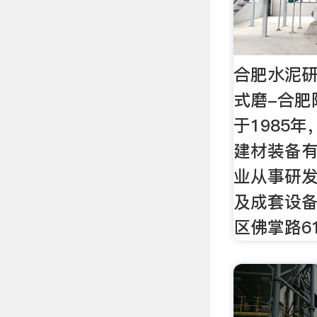
合肥水泥研
式磨-合肥
于1985
建材装备
业从事研
及成套设
区佛掌路6