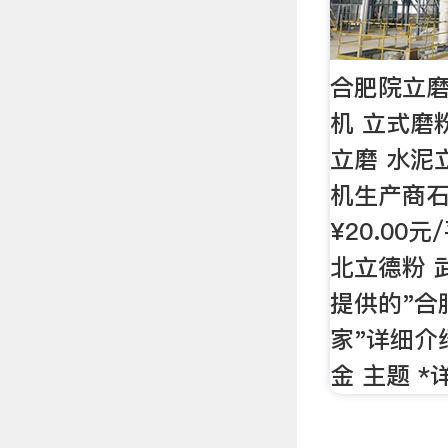
合肥院立
机 立式磨
立磨 水泥
机生产商石膏
¥20.00
北立德粉 
提供的"合
家"详细介
金 主题 *