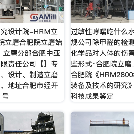
究设计院-HRM立
过敏性哮喘吃什么水
院立磨合肥院立磨始
规公司除甲醛的检测
年，立磨分部合肥中亚
化学品对人体的伤
有限责任公司【】专
些形式·合肥院立磨
发、设计、制造立磨
合肥院《HRM280
备，地址合肥市经开
装备及技术的研究
1号
科技成果鉴定