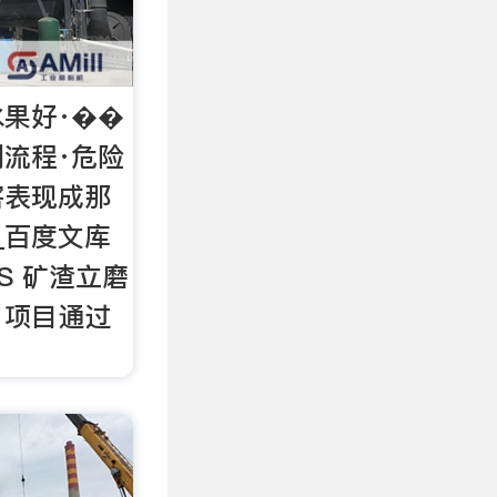
果好·��
流程·危险
害表现成那
_百度文库
0S 矿渣立磨
》项目通过