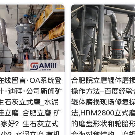
在线留言·OA系统登
合肥院立磨辊体磨
计·迪拜·公司新闻矿
操作方法-百度经验
生石灰立式磨_水泥
辊体磨损现场修复
硅立磨_合肥立磨 矿
法,HRM2800立
哪家好？生石灰立式
的磨盘形状和轮胎
少？水泥立磨,有机
套为对称结构，磨