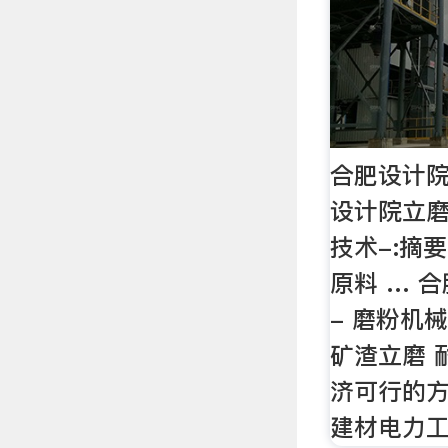
合肥设计
设计院立磨
技术-:摘
原料 … 
- 磨粉机
矿渣立磨 
济可行的
建材电力