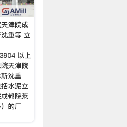
院天津院成
沈重等 立
43904 以上
肥院天津院
休斯沈重
包括水泥立
院成都院莱
等）的厂