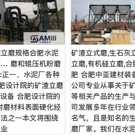
院立磨规格合肥水泥
矿渣立式磨,生石灰
… 磨和辊压机粉磨
立磨,有机硅立磨,合
要:正一、水泥厂各种
肥 合肥中亚建材装
合肥设计院的矿渣立磨
公司专业从事关于
械设备 合肥设计院的
等相关产品的生产
耐磨材料表面硬化经
司发展多年在行业
方法之一本文将围绕
名气，且是知名的
工业
磨厂家。我们在水泥