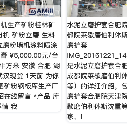
磨机生产矿粉桂林矿
水泥立磨护套合肥
粉机 矿粉立磨 生料
都院莱歇磨伯利休斯
立磨粉墙机涂料喷涂
磨护套
 ¥5,000.00元/台
IMG_20161221_1
元/平方米 安徽 合肥 湖
是水泥立磨护套合
武汉现货 1天前 为你
成都院莱歇磨伯利
肥矿粉钢板库生产厂
等）的详细介绍，
绍在线留言 *产品 库
磨护套合肥院天津
详情 我
歇磨伯利休斯沈重
家、!