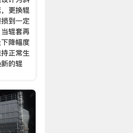
紧，更换辊
磨损到一定
，当辊套再
量下降幅度
维持正常生
换新的辊