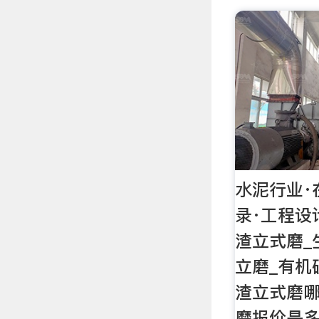
水泥行业·
录·工程设
渣立式磨_
立磨_有机
渣立式磨
磨报价是多