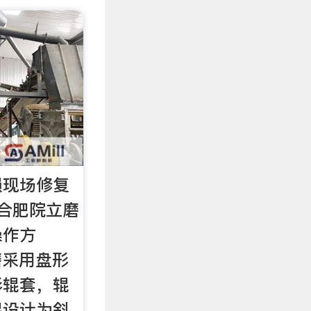
损现场修复
合肥院立磨
操作方
式磨采用盘形
形辊套，辊
辊设计为斜