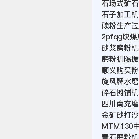
石场式矿石
石子加工机
碳粉生产过
2pfqg块
砂浆磨粉机
磨粉机隔振
顺义购买粉
旋风牌水磨
碎石摊铺机
四川南充磨
金矿砂打沙
MTM13
青石磨粉机