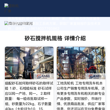
作为专业的 砂石搅拌机规格 制造厂家，我们致力于为您量身
定制高价值的粉体加工系统方案。获取厂家直销报价及技术支
持，请拨打：+8618037793862
砂石搅拌机规格 详情介绍
级配砂石如何取样砂石的取样试
工地洗轮机 工地专用洗车机本
验 1.砂、石检验标准 砂石试样
公司生产销售专用洗车机等，还
应以同一产地、同一。 2.取样
有更多专用洗车机相关的新专业
数量： 每一验收批取试样一
产品参数、实时报价、市场行
组，砂数量为22kg，石子数量
情、优质商品批发、供应厂家等
40kg（大粒径为10、15、
信息。您还可以在平台免费查询