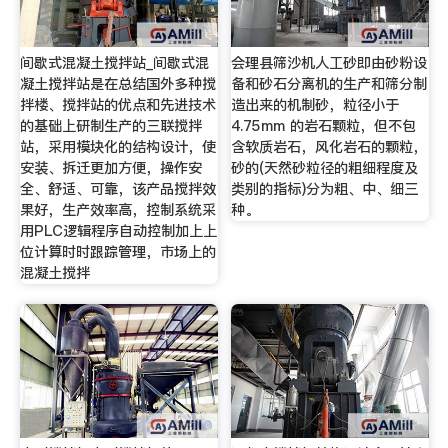
间歇式混凝土搅拌站_间歇式混
会理县筛沙机人工砂即由砂粉设
凝土搅拌站是在总结国外多种搅
备和砂石分离机的生产和筛分制
拌楼、搅拌站的优点和先进技术
造出来的机制砂，粒径小于
的基础上研制生产的三联搅拌
4.75mm 的岩石颗粒，但不包
站，采用模块化的结构设计，使
含软质岩石，风化岩石的颗粒，
安装、拆迁更加方便，操作安
砂的(天然砂粒径的粗细程度及
全、舒适、可靠，该产品搅拌效
类别的指标)分为粗、中、细三
果好，生产效率高，控制系统采
种。
用PLC逻辑程序自动控制加上上
位计算时时跟踪管理，市场上的
混凝土搅拌