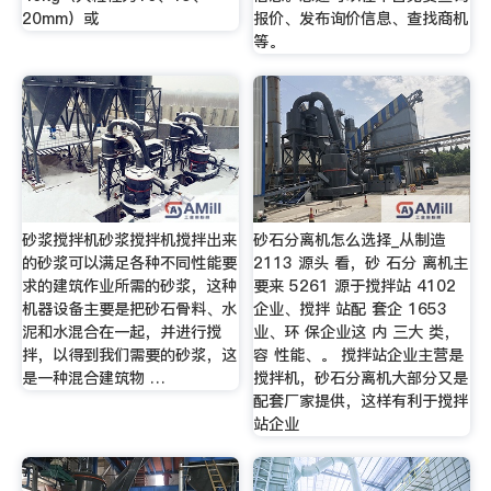
20mm）或
报价、发布询价信息、查找商机
等。
砂浆搅拌机砂浆搅拌机搅拌出来
砂石分离机怎么选择_从制造
的砂浆可以满足各种不同性能要
2113 源头 看，砂 石分 离机主
求的建筑作业所需的砂浆，这种
要来 5261 源于搅拌站 4102
机器设备主要是把砂石骨料、水
企业、搅拌 站配 套企 1653
泥和水混合在一起，并进行搅
业、环 保企业这 内 三大 类，
拌，以得到我们需要的砂浆，这
容 性能、。 搅拌站企业主营是
是一种混合建筑物 …
搅拌机，砂石分离机大部分又是
配套厂家提供，这样有利于搅拌
站企业