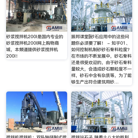
砂浆搅拌机200l是国内专业的
振邦课堂||砂石应用中的这些问
砂浆搅拌机200l网上购物商
题你必须要了解！ - 知乎01、
城，本频道提供砂浆搅拌机
如何控制机制砂砂石骨料粒度？
200l！
在市场的不断发展中，砂石骨料
还是很受欢迎的，由于砂石骨料
量较大，会造成砂石颗粒度不一
样，砂石中含有杂质等，为了能
够生产出符合建筑用砂…
搅拌机搅拌机：双卧轴强制式搅
搅拌站石子 随着十八大的胜利