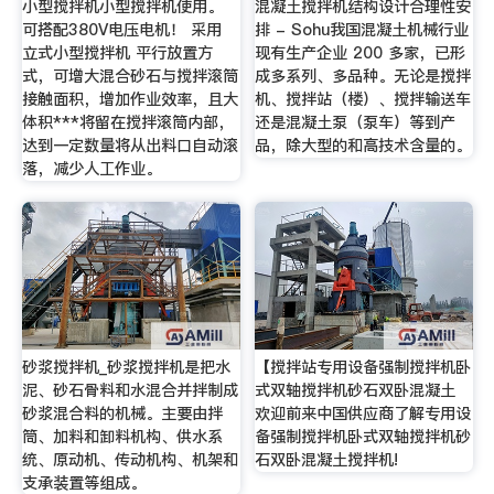
小型搅拌机小型搅拌机使用。
混凝土搅拌机结构设计合理性安
可搭配380V电压电机！ 采用
排 - Sohu我国混凝土机械行业
立式小型搅拌机 平行放置方
现有生产企业 200 多家，已形
式，可增大混合砂石与搅拌滚筒
成多系列、多品种。无论是搅拌
接触面积，增加作业效率，且大
机、搅拌站（楼）、搅拌输送车
体积***将留在搅拌滚筒内部，
还是混凝土泵（泵车）等到产
达到一定数量将从出料口自动滚
品，除大型的和高技术含量的。
落，减少人工作业。
砂浆搅拌机_砂浆搅拌机是把水
【搅拌站专用设备强制搅拌机卧
泥、砂石骨料和水混合并拌制成
式双轴搅拌机砂石双卧混凝土
砂浆混合料的机械。主要由拌
欢迎前来中国供应商了解专用设
筒、加料和卸料机构、供水系
备强制搅拌机卧式双轴搅拌机砂
统、原动机、传动机构、机架和
石双卧混凝土搅拌机!
支承装置等组成。