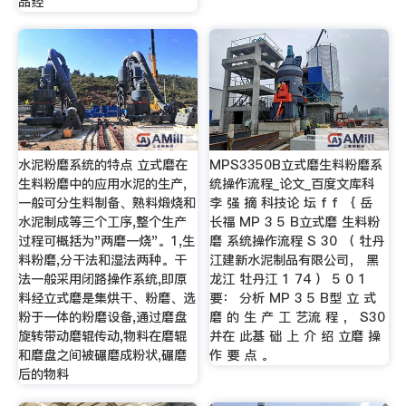
品经
水泥粉磨系统的特点 立式磨在
MPS3350B立式磨生料粉磨系
生料粉磨中的应用水泥的生产,
统操作流程_论文_百度文库科
一般可分生料制备、熟料煅烧和
李 强 摘 科技论 坛 f f ｛ 岳
水泥制成等三个工序,整个生产
长福 MP 3 5 B立式磨 生料粉
过程可概括为"两磨一烧"。1,生
磨 系统操作流程 S 30 （ 牡丹
料粉磨,分干法和湿法两种。干
江建新水泥制品有限公司， 黑
法一般采用闭路操作系统,即原
龙江 牡丹江 1 74 ） 5 0 1
料经立式磨是集烘干、粉磨、选
要： 分析 MP 3 5 B型 立 式
粉于一体的粉磨设备,通过磨盘
磨 的 生 产 工 艺流 程 ， S30
旋转带动磨辊传动,物料在磨辊
并在 此基 础 上 介 绍 立磨 操
和磨盘之间被碾磨成粉状,碾磨
作 要 点 。
后的物料