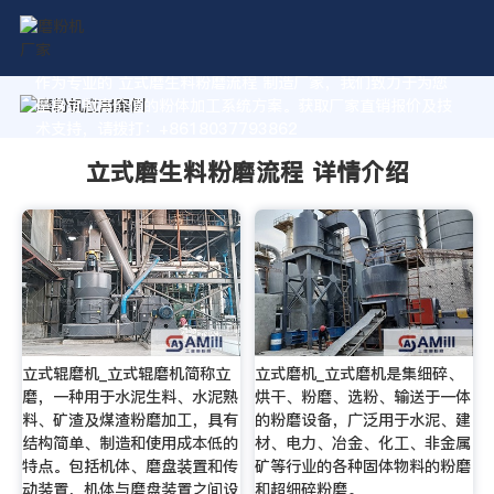
作为专业的 立式磨生料粉磨流程 制造厂家，我们致力于为您
量身定制高价值的粉体加工系统方案。获取厂家直销报价及技
术支持，请拨打：+8618037793862
立式磨生料粉磨流程 详情介绍
立式辊磨机_立式辊磨机简称立
立式磨机_立式磨机是集细碎、
磨，一种用于水泥生料、水泥熟
烘干、粉磨、选粉、输送于一体
料、矿渣及煤渣粉磨加工，具有
的粉磨设备，广泛用于水泥、建
结构简单、制造和使用成本低的
材、电力、冶金、化工、非金属
特点。包括机体、磨盘装置和传
矿等行业的各种固体物料的粉磨
动装置，机体与磨盘装置之间设
和超细碎粉磨。