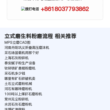
+8618037793862
立式磨生料粉磨流程 相关推荐
MPS立磨CAD图
河南丹阳巩义折叠高压磨沫机
采石场装载机用那个好
上海石灰粉碎机
泰安腻子粉生产设备
钛铈铁矿悬辊粉磨机
采石机多少钱
哪里有矿石碎破机卖
土石立式磨粉机械
河石有哪种磨粉机
100吨以上煤矸石磨粉机
常州无尘粉碎机
水泥石灰石磨粉机
淄博矿渣微粉