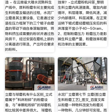
造 - 在云南省大理水泥熟料生
效率？-立式磨粉机问答_黎明
产线中，原料粉磨车间主要完成
生料立磨内风速提高，增加内部
生料粉磨及输送的过程，水泥厂
循环，料层增厚，降低风速，减
立磨是其主要设备，它是通过安
少内部循环，料层减薄。在正常
装在压力框架下的三个辊子由磨
运转下辊式磨经磨辊压实后的料
盘的带动下绕自身滚轴旋转，将
床厚度不宜小于40～50ram。
物料挤压成需要的粉状并通过热
2、控制粉磨压力 粉磨压力是影
风烘干，经过安装在磨机上部的
响生料立磨产量、粉磨效率和磨
分离器进行筛选，产出符合要求
机功率的主要因素。
的粉料。
立磨与球磨机有什么区别_立式
水泥厂立磨第七节 立磨(图立磨
磨属于“料床粉碎”的粉磨设
生料粉磨工艺)_图文_百度文库
备，与“单颗粒粉碎”的球磨机
从粉磨一种物料改变为粉磨另
相比较其中差异很大。 球磨机
一种物料，几分钟即可实现。而