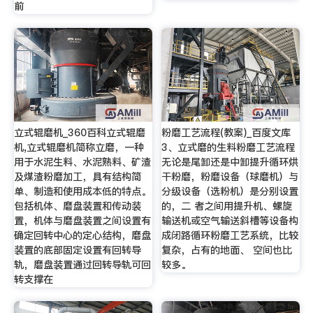
前
立式辊磨机_360百科立式辊磨
粉磨工艺流程(教案)_百度文库
机,立式辊磨机简称立磨，一种
3、立式磨的生料粉磨工艺流程
用于水泥生料、水泥熟料、矿渣
无论是尾卸还是中卸提升循环烘
及煤渣粉磨加工，具有结构简
干粉磨，粉磨设备（球磨机）与
单、制造和使用成本低的特点。
分级设备（选粉机）是分别设置
包括机体、磨盘装置和传动装
的，二 者之间用提升机、螺旋
置，机体与磨盘装置之间设置有
输送机或空气输送斜槽等设备构
确定回转中心的定心结构，磨盘
成闭路循环粉磨工艺系统，比较
装置的底部固定设置有回转导
复杂，占有的地面、 空间也比
轨，磨盘装置通过回转导轨可回
较多。
转支撑在