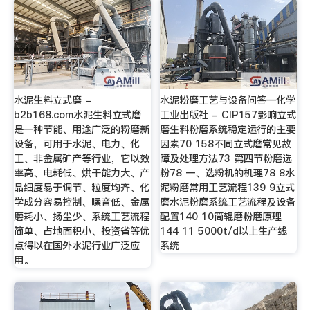
水泥生料立式磨 -
水泥粉磨工艺与设备问答—化学
b2b168.com水泥生料立式磨
工业出版社 - CIP157影响立式
是一种节能、用途广泛的粉磨新
磨生料粉磨系统稳定运行的主要
设备，可用于水泥、电力、化
因素70 158不同立式磨常见故
工、非金属矿产等行业，它以效
障及处理方法73 第四节粉磨选
率高、电耗低、烘干能力大、产
粉78 一、选粉机的机理78 8水
品细度易于调节、粒度均齐、化
泥粉磨常用工艺流程139 9立式
学成分容易控制、噪音低、金属
磨水泥粉磨系统工艺流程及设备
磨耗小、扬尘少、系统工艺流程
配置140 10筒辊磨粉磨原理
简单、占地面积小、投资省等优
144 11 5000t/d以上生产线
点得以在国外水泥行业广泛应
系统
用。