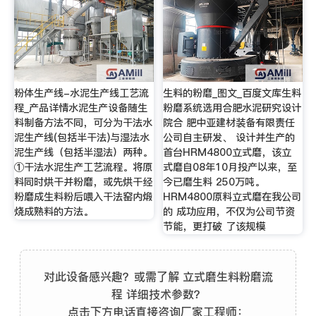
粉体生产线-水泥生产线工艺流
生料的粉磨_图文_百度文库生料
程_产品详情水泥生产设备随生
粉磨系统选用合肥水泥研究设计
料制备方法不同，可分为干法水
院合 肥中亚建材装备有限责任
泥生产线(包括半干法)与湿法水
公司自主研发、 设计并生产的
泥生产线（包括半湿法）两种。
首台HRM4800立式磨，该立
①干法水泥生产工艺流程。将原
式磨自08年10月投产以来，至
料同时烘干并粉磨，或先烘干经
今已磨生料 250万吨。
粉磨成生料粉后喂入干法窑内煅
HRM4800原料立式磨在我公司
烧成熟料的方法。
的 成功应用，不仅为公司节资
节能，更打破 了该规模
对此设备感兴趣？或需了解 立式磨生料粉磨流
程 详细技术参数？
点击下方电话直接咨询厂家工程师：