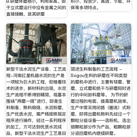
B.研磨体磨损小，利用率高。由
积小、投资少、高效、节能、环
于立式磨运行中没有金属之间的
保等多项特点。
直接接触，故其研磨
新型干法水泥生产设备、工艺流
简述生料制备的工艺流程 -
程-河南红星机器水泥的生产是
Sogou生料的研磨在不同类型
一项较为巨大的工程，但随着技
的磨机中进行，主要有球磨、管
术的进步，新材料的出现，水泥
磨、立式磨和烘干与研磨同时进
生产流程不断得到精简，现基本
行的中间卸料磨等。 为节约研
围绕“两磨一烧”进行，即是生
磨过程的电能、提高磨机效率，
料制备、熟料煅烧、水泥粉磨，
生产中常采用闭路（圈流）式粉
生产优质水泥，需严格按照规定
磨，即将出磨机物料先经过一个
程序进行操作，经过一系列程序
颗粒分级设备——选粉机，选出
的加工，方可达到优质水泥成
细颗粒部分作为产品，粗颗粒部
品，新型干法水泥生产工艺是目
分返回磨机内继续研磨。