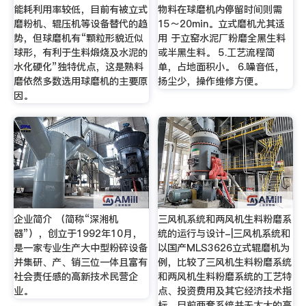
能耗利用率较低，目前有被立式
物料在球磨机内停留时间则需
磨粉机、辊压机等设备替代的趋
15～20min。立式磨机尤其适
势，但球磨机有“颗粒形貌近似
用 于立窑水泥厂粉磨全黑生料
球形，有利于生料煅烧及水泥的
或半黑生料。 5.工艺流程简
水化硬化”独特优点，这是熟料
单，占地面积小。 6.噪音低，
磨依然多数选用球磨机的主要原
扬尘少，操作维修方便。
因。
企业简介 （简称“深湘机
三风机系统和两风机生料粉磨系
器”），创立于1992年10月，
统的运行与设计-|三风机系统和
是一家专业生产大中型粉碎设备
以国产MLS3626立式辊磨机为
并集研、产、销三位一体且富有
例，比较了三风机生料粉磨系统
社会责任感的高新技术民营企
和两风机生料粉磨系统的工艺特
业。
点、投资费用及其它经济技术指
标，目前两套系统并无太大的高