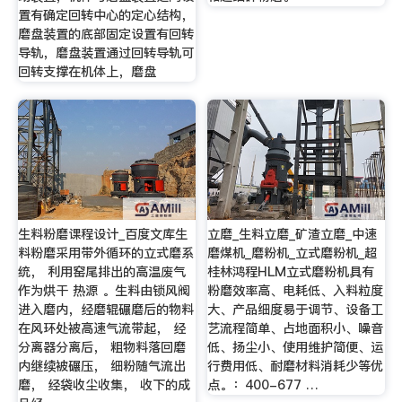
置有确定回转中心的定心结构，
磨盘装置的底部固定设置有回转
导轨，磨盘装置通过回转导轨可
回转支撑在机体上，磨盘
生料粉磨课程设计_百度文库生
立磨_生料立磨_矿渣立磨_中速
料粉磨采用带外循环的立式磨系
磨煤机_磨粉机_立式磨粉机_超
统， 利用窑尾排出的高温废气
桂林鸿程HLM立式磨粉机具有
作为烘干 热源 。生料由锁风阀
粉磨效率高、电耗低、入料粒度
进入磨内，经磨辊碾磨后的物料
大、产品细度易于调节、设备工
在风环处被高速气流带起， 经
艺流程简单、占地面积小、噪音
分离器分离后， 粗物料落回磨
低、扬尘小、使用维护简便、运
内继续被碾压， 细粉随气流出
行费用低、耐磨材料消耗少等优
磨， 经袋收尘收集， 收下的成
点。：400-677 …