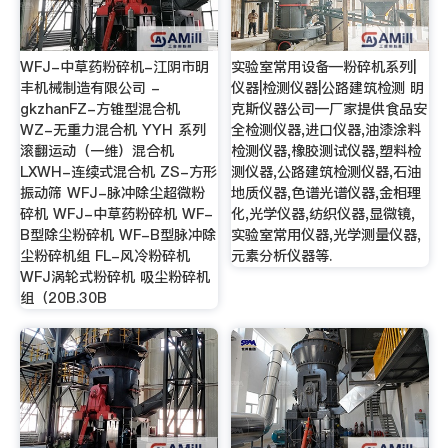
WFJ-中草药粉碎机-江阴市明
实验室常用设备—粉碎机系列|
丰机械制造有限公司 -
仪器|检测仪器|公路建筑检测 明
gkzhanFZ-方锥型混合机
克斯仪器公司—厂家提供食品安
WZ-无重力混合机 YYH 系列
全检测仪器,进口仪器,油漆涂料
滚翻运动（一维）混合机
检测仪器,橡胶测试仪器,塑料检
LXWH-连续式混合机 ZS-方形
测仪器,公路建筑检测仪器,石油
振动筛 WFJ-脉冲除尘超微粉
地质仪器,色谱光谱仪器,金相理
碎机 WFJ-中草药粉碎机 WF-
化,光学仪器,纺织仪器,显微镜,
B型除尘粉碎机 WF-B型脉冲除
实验室常用仪器,光学测量仪器,
尘粉碎机组 FL-风冷粉碎机
元素分析仪器等.
WFJ涡轮式粉碎机 吸尘粉碎机
组（20B.30B