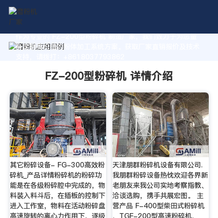
作为专业的 FZ-200型粉碎机 制造厂家，我们致力于为您量
身定制高价值的粉体加工系统方案。获取厂家直销报价及技术
支持，请拨打：+8618037793862
FZ-200型粉碎机 详情介绍
其它粉碎设备- FG-300高效粉
天津朋群粉碎机设备有限公司.
碎机_产品详情粉碎机的粉碎功
我朋群粉碎设备热忱欢迎各界新
能是在各级粉碎腔中完成的，物
老朋友来我公司实地考察指教、
料装入料斗后，在插板的控制下
洽谈选购，携手共展宏图。 主
进入工作室，物料在活动粉碎盘
营产品 F-400型柴田式粉碎机
高速旋转的离心力作用下，逐级
、TGF-200型高速粉碎机、