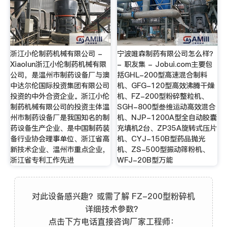
浙江小伦制药机械有限公司 -
宁波唯森制药有限公司怎么样？
Xiaolun浙江小伦制药机械有限
- 职友集 - Jobui.com主要包
公司，是温州市制药设备厂与澳
括GHL-200型高速混合制料
中达尔伦国际投资集团有限公司
机、GFG-120型高效沸腾干燥
投资的中外合资企业。浙江小伦
机、FZ-200型粉碎整粒机、
制药机械有限公司的投资主体温
SGH-800型叁维运动高效混合
州市制药设备厂是我国知名的制
机、NJP-1200A型全自动胶囊
药设备生产企业、是中国制药装
充填机2台、ZP35A旋转式压片
备行业协会理事单位、浙江省高
机、CYJ-150B型药品抛光
新技术企业、温州市重点企业，
机、ZS-500型振动筛粉机、
浙江省专利工作先进
WFJ-20B型万能
对此设备感兴趣？或需了解 FZ-200型粉碎机
详细技术参数？
点击下方电话直接咨询厂家工程师：