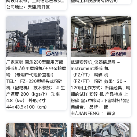
网设计制作，工商信息已核实。
圣精工科技股份有限公司
公司地址：天津.南开区
厂家直销 百乐230型商用万能
低温粉碎机_仪器信息网 -
粉碎机/商用磨粉机/五谷杂粮磨
Instrument粉碎 机
粉 （专用户代理价直销!）
（FZ/FT） 粉碎 机
TEL： FZ-230型锤头式粉碎
（FZ/FT） 粉碎 效果：30～
机（配电机） 技术参数： # 生
120目工作方式：断续经典、精
产速度 200（kgs/h） 功率
细的试样 粉碎 机 产品特点 上
4.8（kw） 外形尺寸
粉碎 室+中筛网+下容料杯的经
44×43.5×100（cm）
典组合。 品牌： 健
丰/JIANFENG ： 面议