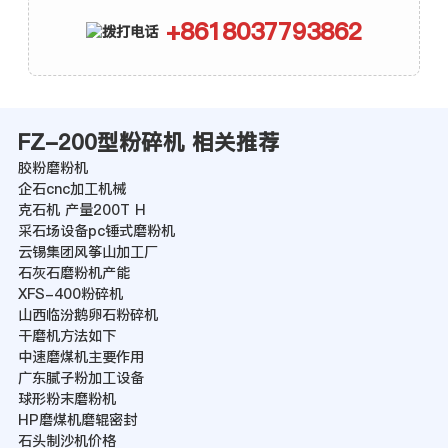
+8618037793862
FZ-200型粉碎机 相关推荐
胶粉磨粉机
企石cnc加工机械
克石机 产量200T H
采石场设备pc锤式磨粉机
云锡集团风筝山加工厂
石灰石磨粉机产能
XFS-400粉碎机
山西临汾鹅卵石粉碎机
干磨机方法如下
中速磨煤机主要作用
广东腻子粉加工设备
球形粉末磨粉机
HP磨煤机磨辊密封
石头制沙机价格