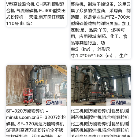
V型高效混合机 CH系列槽形混
整粒机，制粒干燥设备，这里云
合机 气流粉碎机 F-400型柴田
集了众多的供应商，采购商，制
式粉碎机 ：天津.南开区红旗路
造商。这是专业生产FZ-700大
110号 邮 编：
型粉碎整粒机的详细页面。加工
定制:是，品牌:丫匀，:多种可
用，应用领域:制药、化工、食
品等其他行业，功
率:3（kw），外形尺
寸:1.0*0.5*1.53（m），生产
SF-320万能粉碎机 -
化工机械|万能粉碎机|食品机械|
minsks.com.cnSF-320万能粉
制药机械|搅拌机|混合机|颗粒机
碎机, SF-320高速万能粉碎机
化工机械|万能粉碎机|食品机械|
SF系列高速万能粉碎机全不锈
制药机械|搅拌机|混合机|颗粒机
钢材质制造，适用于制药、化
系列产品是由江阴市创新机械设