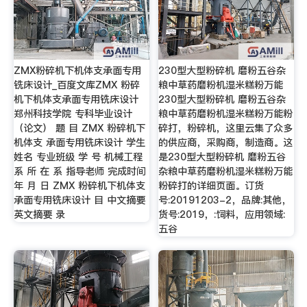
ZMX粉碎机下机体支承面专用
230型大型粉碎机 磨粉五谷杂
铣床设计_百度文库ZMX 粉碎
粮中草药磨粉机湿米糕粉万能
机下机体支承面专用铣床设计
230型大型粉碎机 磨粉五谷杂
郑州科技学院 专科毕业设计
粮中草药磨粉机湿米糕粉万能粉
（论文） 题 目 ZMX 粉碎机下
碎打，粉碎机，这里云集了众多
机体支 承面专用铣床设计 学生
的供应商，采购商，制造商。这
姓名 专业班级 学 号 机械工程
是230型大型粉碎机 磨粉五谷
系 所 在 系 指导老师 完成时间
杂粮中草药磨粉机湿米糕粉万能
年 月 日 ZMX 粉碎机下机体支
粉碎打的详细页面。订货
承面专用铣床设计 目 中文摘要
号:20191203-2，品牌:其他，
英文摘要 录
货号:2019，:饲料，应用领域:
五谷