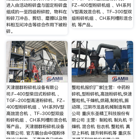
进入由活动粉碎盘与固定粉碎盘
FZ-400型粉碎机组 、VH系列
组成的一至四级粉碎腔，物料在
V型高效混合机 、TF-300型双
粉碎刀冲击、剪切、磨擦以及物
级粉碎机组 、CH系列槽形混合
料相互间冲击等综合作用下被粉
机 等产品。
碎。
天津朋群粉碎机设备有限公
整粒机报价|厂家|主营：中药粉
司.F-400型柴田式粉碎机 、
碎机,型粉碎机,高效粉碎机,快速
TGF-200型高速粉碎机、FZ-
整粒机,干燥机,烘箱,制粒机,振
400型粉碎机组 、VH系列V型
动筛, 江阴市龙昌机械制造有限
高效混合机 、TF-300型双级
公司 重庆东圣精工科技股份有
粉碎机组 、CH系列槽形混合机
限公司 主营：制粒机 制丸机 干
等产品。 天津朋群粉碎机设备
燥机 混合机 包衣机 整粒机 真
有限公司. 官方展台由中国粉体
空上料机 提升转料机等 重庆东