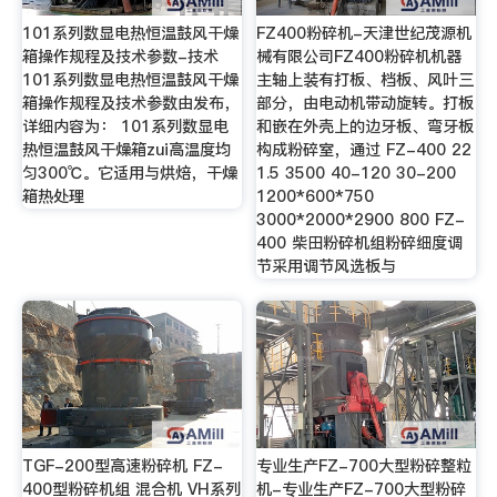
101系列数显电热恒温鼓风干燥
FZ400粉碎机-天津世纪茂源机
箱操作规程及技术参数-技术
械有限公司FZ400粉碎机机器
101系列数显电热恒温鼓风干燥
主轴上装有打板、档板、风叶三
箱操作规程及技术参数由发布，
部分，由电动机带动旋转。打板
详细内容为： 101系列数显电
和嵌在外壳上的边牙板、弯牙板
热恒温鼓风干燥箱zui高温度均
构成粉碎室，通过 FZ-400 22
匀300℃。它适用与烘焙，干燥
1.5 3500 40-120 30-200
箱热处理
1200*600*750
3000*2000*2900 800 FZ-
400 柴田粉碎机组粉碎细度调
节采用调节风选板与
TGF-200型高速粉碎机 FZ-
专业生产FZ-700大型粉碎整粒
400型粉碎机组 混合机 VH系列
机-专业生产FZ-700大型粉碎