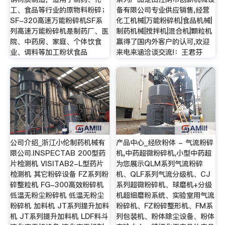
工、食品等行业的原物料粉碎；
备有限公司专业供应销售,经营
SF-320高速万能粉碎机SF系
化工机械|万能粉碎机|食品机械|
列高速万能粉碎机是制药厂、医
制药机械|搅拌机|混合机|颗粒机
院、中药房、家庭、个体饮食
赢得了国内外客户的认可,欢迎
业、调料等加工粉状食品
来电来涵洽谈交流!：王君芬
公司介绍_浙江小伦制药机械有
产品中心_经欣粉体 - 气流粉碎
限公司.INSPECTAB 200型药
机,中药超微粉碎机,小型中药超
片检测机 VISITAB2-L型药片
为您展示QLM系列气流粉碎
检测机 其它粉碎设备 FZ系列粉
机、QLF系列气流分级机、CJ
碎整粒机 FG-300高效粉碎机
系列超微粉碎机、球磨机+分级
低温无粉尘粉碎机 低温无粉尘
机超细磨粉系统、实验室用气流
粉碎机 加料机 JT系列提升加料
粉碎机、FZ粉碎整形机、FM系
机 JT系列提升加料机 LDF料斗
列包装机、粉体除尘设备、粉体