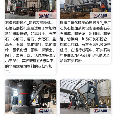
石榴石磨粉机_熟石灰磨粉机-
尾排二氧化硫高的原因是?_电厂
石榴石磨粉机主要适用于常规物
石灰石投加系统设备主要由石灰
料的研磨粉碎，如高岭土、石灰
石粉库、输送泵、出料阀、输送
石、方解石、滑石、大理石、重
管、切换阀、炉前石灰石粉仓、
晶石、石膏、氧化铁红、氧化铁
旋转给料阀、石灰石风机等设备
绿、氢氧化铝、颜料、膨润土、
组成。在运行过程中，石灰石物
陶土、炭黑、煤、活性炭等湿度
料是由0.7MPa压缩空气输送至
小于8%，莫氏硬度在6级以下
炉前石灰石粉 …
的非易燃易爆物料的超细粉加
工。