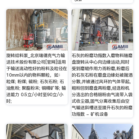
旋转给料泵_北京瑞德克气力输
石灰的粉磨功指数入磨物料随磨
送技术股份有限公司[官网]适用
盘旋转从中心向边缘运动,同时
于输送流动性好的粉料及粒径在
受到磨辊作用力而粉磨,粉磨后
10mm以内的物料颗粒，如：
的石灰石粉在磨盘边缘处被抛洒
粒煤; 粉煤; 碳粉; 石灰石粉; 石
分散,并被通过风环的气体带起,
油焦粉; 聚酯粉末; 铜精矿等; 输
粗粉回到磨盘再粉磨,经选粉机
送能力 0.5立/小时至90立/小
分选出的合格细粉由气流带入袋
时;
式收尘器,固气分离收集后由空
气输送斜槽送至提升石灰的粉磨
功指数 - 矿机设备