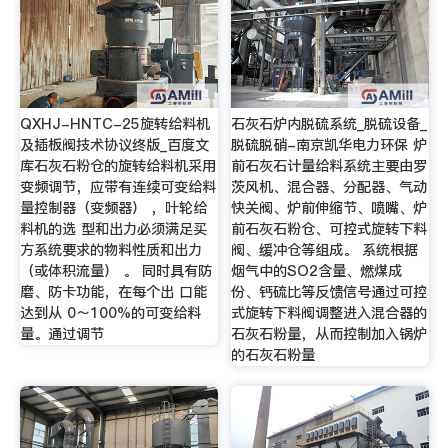
QXHJ-HNTC-25旋转给料机
石灰石炉内脱硫系统_脱硫设备_
及插板阀技术协议终版_百度文
脱硫脱硝-南京凯华电力环保 炉
库石灰石粉仓的旋转给料机采用
前石灰石计量给料系统主要由罗
变频调节，应带有连续可变给料
茨风机、混合器、分配器、气动
量控制器（变频器） ，叶轮给
快关阀、炉前伸缩节、喷嘴、炉
料机的选 型和出力必须满足买
前石灰石粉仓、可控式旋转下料
方系统要求的物料性质和出力
阀、缓冲仓等组成。 系统根据
（或体积流量） 。 同时具有防
烟气中的SO2含量、燃煤成
磨、防卡功能，在每个出 口能
份、钙硫比等反馈信号通过可控
达到从 0～100%的可变给料
式旋转下料阀调整进入混合器的
量。通过调节
石灰石粉量，从而控制加入锅炉
的石灰石粉量