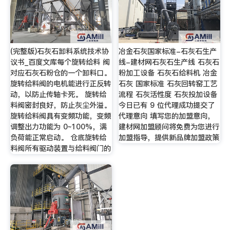
(完整版)石灰石卸料系统技术协
冶金石灰国家标准-石灰石生产
议书_百度文库每个旋转给料 阀
线-建材网石灰石生产线 石灰石
对应石灰石粉仓的一个卸料口。
粉加工设备 石灰石给料机 冶金
旋转给料阀的电机能进行正反转
石灰 国家标准 石灰回转窑工艺
动，以防止传轴卡死。 旋转给
流程 石灰活性度 石灰投加设备
料阀密封良好，防止灰尘外溢。
今日已有 9 位代理成功提交了
旋转给料阀具有变频功能，变频
代理意向 填写您的加盟意向，
调整出力功能为 0~100%，满
建材网加盟顾问将免费为您进行
负荷能正常启动。 仓底旋转给
加盟指导，提供新品牌加盟政策
料阀所有驱动装置与给料阀门的