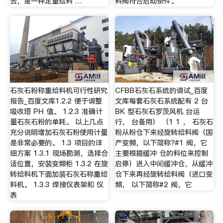
去，是一种定量给料 …
料阀符合启动条件。
石灰石粉称重给料机可行性研究
CFBB石灰石系统的调试_百度
报告_百度文库1.2.2 便于调整
文库每套石灰石系统配有 2 台
吸收塔 PH 值。 1.2.3 准确计
BK 型石灰石罗茨风机 台运
量石灰石粉的单耗。 以上几点
行， 台备用） （1 1 ， 石灰石
充分说明增加石灰石粉使用计量
粉从粉仓下来经旋转给料阀（国
是非常必要的。 1.3 项目的详
产变频，以下简称?#1 阀，它
细方案 1.3.1 现场勘测，选择合
主要根据缓冲 仓的料位来控制
适位置，安装变频柜 1.3.2 在旋
启停）进入中间缓冲仓，从缓冲
转给料机下面加装石灰石称重给
仓下来再经旋转给料阀（进口变
料机。 1.3.3 焊接仪表架和 仪
频， 以下简称#2 阀，它
表