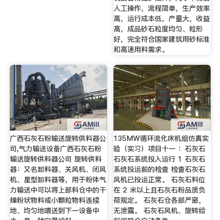
人工操作，流程简单，生产效率
高，运行成本低，产量大，收益
高，成品砂石粒度均匀、粒形
好，完全符合国家建筑用砂标准
和高速用料需求。
广西石灰石粉输送旋转供料器公
135MW循环流化床机组仿真实
司,气力输送设备广西石灰石粉
验（实习）项目十一 ：石灰石
输送旋转供料器公司 旋转供料
石灰石系统投入运行 1 石灰石
器：又名卸料器、关风机、闭风
系统投运前的检查 检查石灰石
机、星型卸料器等，用于粉体气
风机已投运正常。 石灰石料位
力输送中可以将上部料仓中的干
在 2 米以上且石灰石粉品质负
燥粉状物料或小颗粒物料连续
荷规定。 石灰石仓各部严密，
地、均匀地喂送到下一设备中
无泄露。 石灰石风机、旋转给