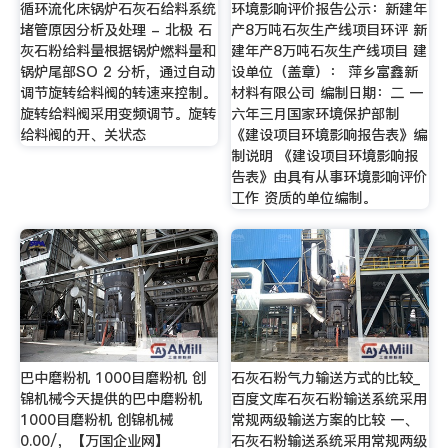
循环流化床锅炉石灰石给料系统
环境影响评价报告公示：新建年
堵管原因分析及处理 - 北极 石
产8万吨石灰生产线项目环评 新
灰石粉给料量根据锅炉燃料量和
建年产8万吨石灰生产线项目 建
锅炉尾部SO 2 分析，通过自动
设单位（盖章）： 萍乡富鑫新
调节旋转给料阀的转速来控制。
材料有限公司 编制日期：二 一
旋转给料阀采用变频调节。旋转
六年三月国家环境保护部制
给料阀的开、关状态
《建设项目环境影响报告表》编
制说明 《建设项目环境影响报
告表》由具有从事环境影响评价
工作 资质的单位编制。
巴中磨粉机 1000目磨粉机 创
石灰石粉气力输送方式的比较_
锦机械今天提供的巴中磨粉机
百度文库石灰石粉输送系统采用
1000目磨粉机 创锦机械
常规两级输送方案的比较 一、
0.00/，【万国企业网】
石灰石粉输送系统采用常规两级