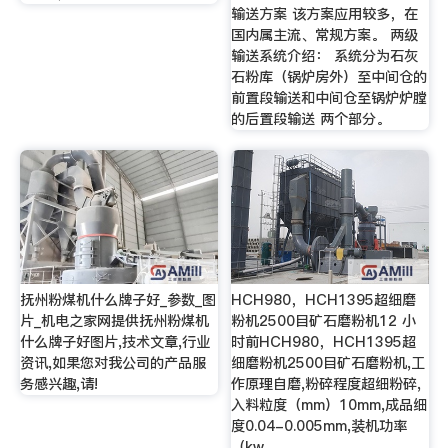
输送方案 该方案应用较多，在
国内属主流、常规方案。 两级
输送系统介绍： 系统分为石灰
石粉库（锅炉房外）至中间仓的
前置段输送和中间仓至锅炉炉膛
的后置段输送 两个部分。
抚州粉煤机什么牌子好_参数_图
HCH980，HCH1395超细磨
片_机电之家网提供抚州粉煤机
粉机2500目矿石磨粉机12 小
什么牌子好图片,技术文章,行业
时前HCH980，HCH1395超
资讯,如果您对我公司的产品服
细磨粉机2500目矿石磨粉机,工
务感兴趣,请!
作原理自磨,粉碎程度超细粉碎,
入料粒度（mm）10mm,成品细
度0.04-0.005mm,装机功率
（kw