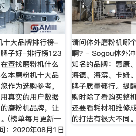
粉机十大品牌排行榜-
请问体外磨粉机哪
牌子好-排行榜123
啊? - Sogou体
正在查找磨粉机什么
知名的品牌：惠康
那么本磨粉机十大品
海德、海滨、卡姆
供您作为选购参考，
牌子质量都行。提
于用真实的用户数据
购时除了看购买整
好的磨粉机品牌，让
还要看耗材和维修
。(榜单每月更新一
的打法有很大不同
间：2020年08月1日