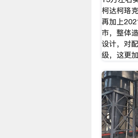
柯达柯珞
再加上20
市，整体
设计，对
级，这更