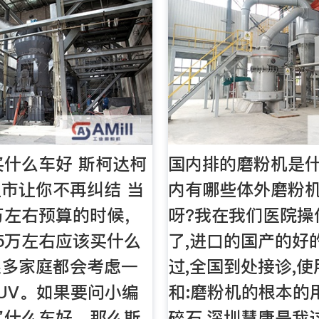
买什么车好 斯柯达柯
国内排的磨粉机是
市让你不再纠结 当
内有哪些体外磨粉
万左右预算的时候，
呀?我在我们医院操
5万左右应该买什么
了,进口的国产的好
很多家庭都会考虑一
过,全国到处接诊,
UV。如果要问小编
和:磨粉机的根本的
买什么车好，那么斯
碎石,深圳慧康是我