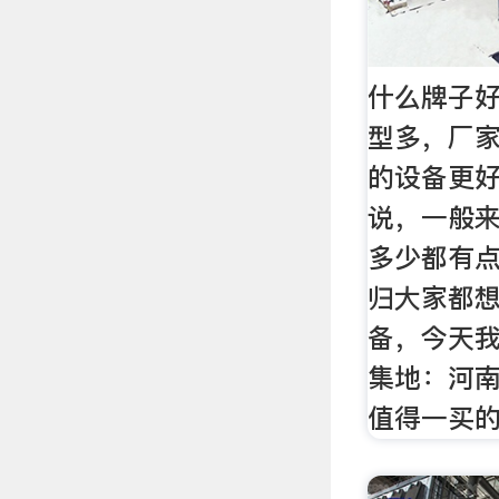
什么牌子好
型多，厂
的设备更
说，一般
多少都有
归大家都
备，今天
集地：河
值得一买