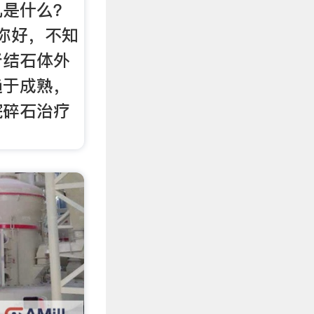
机是什么？
：你好，不知
肾结石体外
趋于成熟，
院碎石治疗