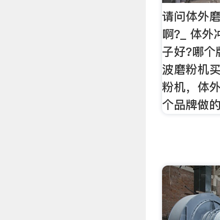
请问体外
啊?_ 体
子好?哪个
波磨粉机买
粉机，体
个品牌做的