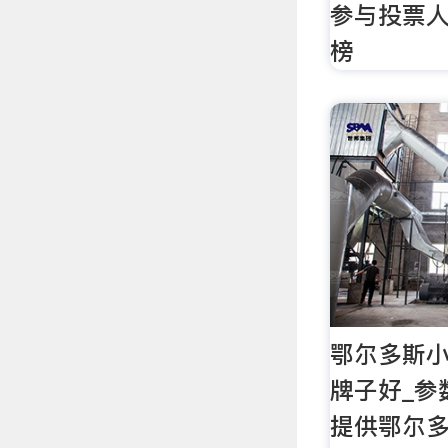
参与投票人
榜
鄂尔多斯
牌子好_参
提供鄂尔