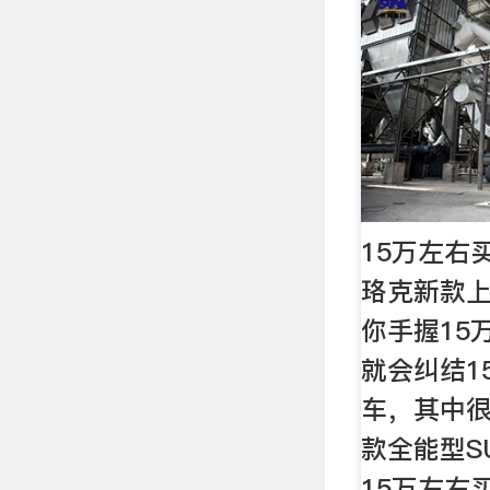
15万左右
珞克新款上
你手握15
就会纠结1
车，其中
款全能型S
15万左右