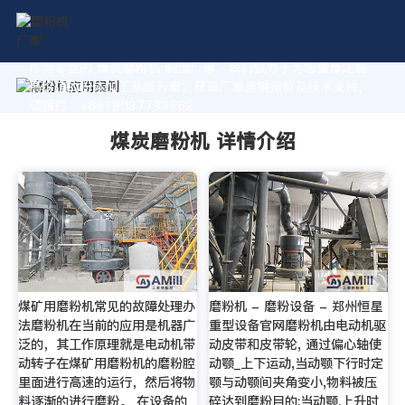
作为专业的 煤炭磨粉机 制造厂家，我们致力于为您量身定制
高价值的粉体加工系统方案。获取厂家直销报价及技术支持，
请拨打：+8618037793862
煤炭磨粉机 详情介绍
煤矿用磨粉机常见的故障处理办
磨粉机 - 磨粉设备 - 郑州恒星
法磨粉机在当前的应用是机器广
重型设备官网磨粉机由电动机驱
泛的，其工作原理就是电动机带
动皮带和皮带轮, 通过偏心轴使
动转子在煤矿用磨粉机的磨粉腔
动颚_上下运动,当动颚下行时定
里面进行高速的运行，然后将物
颚与动颚间夹角变小,物料被压
料逐渐的进行磨粉。 在设备的
碎达到磨粉目的;当动颚.上升时