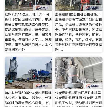
磨粉机的特点及运用介绍 - 分
磨粉机||河南磨粉机磨粉机简介
析行业新闻磨粉机工作时，电动
磨粉机是砂石市场常用到的磨粉
机通过皮带轮带动偏心轴旋转，
产品，是磨粉大块石料的粗碎神
使动鄂周期地靠近、离开定鄂；
器，不但可以磨粉石料，还能磨
从而对物料有挤压、搓、碾等多
粉脆性物料，各种岩石，矿石，
重磨粉，使物料由大变小，逐渐
玻璃，砖头，瓦片，煤炭，石膏
下落，直至从排料口排出。本机
等各种脆性物料都可进行有效磨
是根据国内外
粉 …
每小时处理500吨煤炭的磨粉机
煤炭磨粉机-河南红星矿山机器
多少钱？有哪些一般来说，处理
煤炭磨粉机原理图 煤炭鄂 式磨
500吨的煤炭磨粉机设备。 如
粉机工作时，活动鄂板对固定鄂