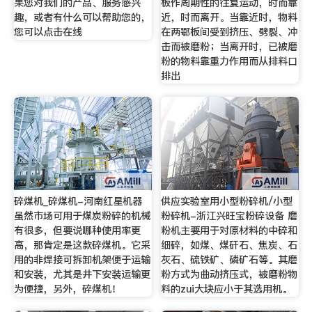
果您对我们的产品、服务感兴
板作周期性的往复运动，时而靠
趣，或者有什么可以帮助您的，
近，时而离开。当靠近时，物料
您可以点击在线
在两鄂板间受到挤压、劈裂、冲
击而被磨粉；当离开时，已被磨
粉的物料靠重力作用而从排料口
排出
碎煤机_碎煤机-河南红星机器
供应实验室用小型粉碎机/小型
虽然市场可用于煤炭粉碎的机械
粉碎机-浙江兴旺宝粉碎设备 磨
有很多，但要说哪种使用率更
粉机主要用于对原材料的中碎和
高，那肯定是这款碎煤机。它采
细碎，如煤、煤矸石、焦炭、石
用的非焊接可拆卸机架便于运输
灰石、硫铁矿、磷矿石等。其磨
和安装，尤其是井下安装运输更
粉方式为曲动挤压式，被磨粉物
为便捷，另外，碎煤机！
料的zui大块应小于其选用机。