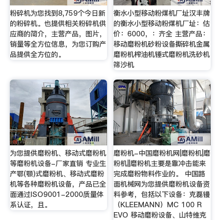
粉碎机为您找到8,759个今日新
衡水小型移动粉煤机厂址汉丰牌
的粉碎机。也提供相关粉碎机供
的衡水小型移动粉煤机厂址：估
应商的简介，主营产品，图片，
价：6000，：齐全 主营产品：
销量等全方位信息，为您订购产
移动磨粉机砂粉设备撕碎机金属
品提供全方位的。
磨粉机榨油机锤式磨粉机洗砂机
筛沙机
为您提供磨粉机、移动式磨粉机
磨粉机-中国磨粉机网|磨粉机|磨
等磨粉机设备-厂家直销 专业生
粉机||磨粉机主要是靠冲击能来
产鄂(颚)式磨粉机、移动式磨粉
完成磨粉物料作业的。 中国路
机等各种磨粉机设备，产品已全
面机械网为您提供磨粉机设备资
面通过ISO9001-2000质量体
料参考，包括以下设备：克磊镘
系认证，且。
（KLEEMANN）MC 100 R
EVO 移动磨粉设备、山特维克