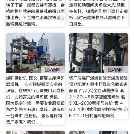
转子下部一般都安装有筛板，合
定颚和动颚间夹角变大,动颚板
格的物料就是随着筛孔的筛分而
在拉杆、弹簧的作用下离开定颚
排出去，不合格的则再次被返回
板,此时已磨粉物料从磨粉腔下
磨粉机进行磨粉。
口排出。
煤矿磨粉机_图文_百度文库煤矿
钢厂洗煤厂煤炭化验室煤质检验
磨粉机 - 专业领域需要专业的
仪器配置方案中档煤炭化验设备
设备，在很多行业需要用到磨粉
配置 产品(A)全自动量热仪 套
机，比如常见的煤矿破 碎机，
2 HZDL-8汉字智能定硫仪 套
因为很多时候，需要专业磨粉设
3 XL-2000智能马弗炉 套 4
备才能将大石块儿磨碎。想选购
GJ-1密封式化验制样粉碎机 台
一台煤矿 磨粉机，怎么选择销
5 CP-1密封锤式磨粉机
售厂家呢？我们 …