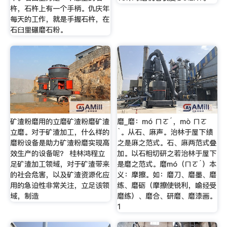
杵，石杵上有一个手柄。仇庆年
每天的工作，就是手握石杵，在
石臼里碾磨石粉。
矿渣粉磨用的立磨矿渣粉磨矿渣
磨_磨：mó ㄇㄛˊ，mò ㄇㄛ
立磨。对于矿渣加工，什么样的
ˋ。从石、麻声。治林于屋下绩
磨粉设备是助力矿渣粉磨实现高
之是麻之范式。石、麻两范式叠
效生产的设备呢？ 桂林鸿程立
加。以石相切研之若治林于屋下
足矿渣加工领域，对于矿渣带来
是磨之范式。磨mó（ㄇㄛˊ）本
的社会危害，以及矿渣资源化应
义：摩擦。如：磨刀、磨墨、磨
用的急迫性非常关注，立足该领
练、磨砺（摩擦使锐利，喻经受
域，制造
磨练）、磨合、研磨、磨漆画。
1