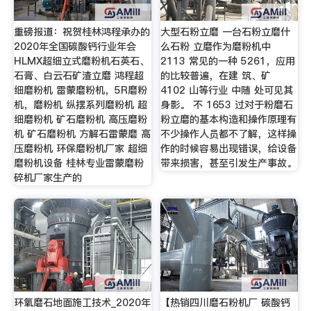
重磅报道：祝贺桂林鸿程承办的
大型石粉立磨 一台石粉立磨什
2020年全国碳酸钙行业年会
么石粉 立磨作为磨粉机中
HLMX超细立式磨粉机石英石、
2113 常见的一种 5261，应用
石膏、白云石矿渣立磨 鸿程超
的比较普遍，在建 筑、矿
细磨粉机 雷蒙磨粉机，5R磨粉
4102 山等行业 中随 处可见其
机，磨粉机 纵摆系列磨粉机 超
身影。 不 1653 过对于粉磨石
细磨粉机 矿石磨粉机 高压磨粉
粉立磨的基本构造和操作原理有
机 矿石磨粉机 方解石雷蒙磨 高
不少操作人员都不了解，这样操
压磨粉机 环保磨粉机厂家 超细
作的时候容易出现错误，给设备
磨粉机设备 桂林专业雷蒙磨粉
带来损害，甚至引发生产事故。
碎机厂家生产的
环氧磨石地面施工技术_2020年
【热销四川磨石粉机厂 碳酸钙