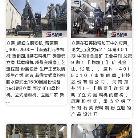
立磨_超细立磨粉机_雷蒙磨
立磨在石英微粉加工中的应用_
_400-2500–【南通利元亨机
论文_百度文库2 1 年第4 0 1
械 热销四川磨石粉机厂 碳酸钙
期 中国非金属矿 工业导刊 总第
立磨 找磨粉机 粉煤灰粉磨工艺
9 期 1 【 物加工 】 矿 孔金
流程图 粉磨设备 生产工艺脱硫
山，张 敏 ， ， 威 h － 4 0 ）
粉生产线 面议 超微立式磨粉机
5 0 1 0 （ 南 黎 明 重 _ 科技
胶水膨润土1500目磨粉设备
股 份 有 限 公 司 ， 河 南 郑
tec超细立磨 面议 矿山磨粉
州 河 I － 【 摘 要 】详 细 说
机，立式磨粉机，立磨厂家 新
明 了立 式 磨 粉机 的结 构 、
…
原理 和 性 能 ，重 点 介 绍 了
针 对 石 英 微粉 制 粉 立磨 的
产 品 设计 开