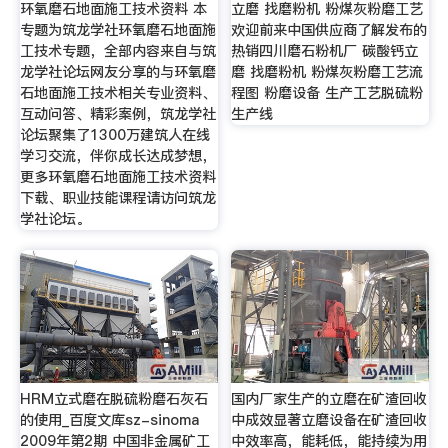
环氧磨石地面施工技术资料 本
立磨 找磨粉机 粉煤灰粉磨工艺
专题为筑龙学社环氧磨石地面施
欢迎前来中国供应商了解发布的
工技术专题，全部内容来自与筑
热销四川磨石粉机厂 碳酸钙立
龙学社论坛网友分享的与环氧磨
磨 找磨粉机 粉煤灰粉磨工艺流
石地面施工技术相关专业资料、
程图 粉磨设备 生产工艺脱硫粉
互动问答、精彩案例，筑龙学社
生产线
论坛聚集了1300万建筑人在线
学习交流，伴你成长达成梦想，
更多环氧磨石地面施工技术资料
下载、职业技能课程请访问筑龙
学社论坛。
HRM立式磨在脱硫粉磨石灰石
国内厂家生产的立磨在矿渣回收
的使用_百度文库sz-sinoma
中成效显著立磨设备在矿渣回收
2009年第2期 中国非金属矿工
中效率高，能耗低，能持续为用