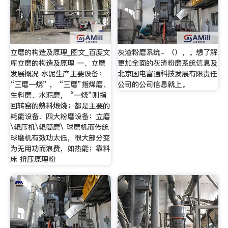
立磨的构造及原理_图文_百度文
灰渣粉磨系统- （），。想了解
库立磨的构造及原理 一、立磨
更加全面的灰渣粉磨系统信息及
发展概况 水泥生产主要设备：
北京国电富通科技发展有限责任
“三磨一烧” ， “三磨”指煤磨、
公司的公司信息就上。
生料磨、水泥磨， “一烧”则指
回转窑的熟料煅烧；都是主要的
耗能设备．四大粉磨设备：立磨
\辊压机\辊筒磨\ 球磨机而传统
球磨机有效功太低，很大部分变
为无用功而浪费，如热能；靠料
床 挤压原理粉