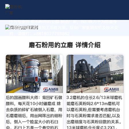
作为专业的 磨石粉用的立磨 制造厂家，我们致力于为您量身
定制高价值的粉体加工系统方案。获取厂家直销报价及技术支
持，请拨打：+8618037793862
磨石粉用的立磨 详情介绍
后的国画颜料大师：背回矿石做
3.2磨机的仓长2.6/13米球磨机
颜料，每天花10小时碾磨成 除
能磨石英粉吗2.6*13m磨机可
去杂质的碎矿石被倒入石磨，用
以磨石英粉,但需要考虑磨机台
石磨磨细后，用丝网筛出的细粉
时与石英粉需求是否匹配,以及
后，倒入一个脸盆大小的石臼
出磨细度与石英粉目数的关系。
中。石臼上方是一个悬空的石
13米球磨机仓长度￠3.2X1。