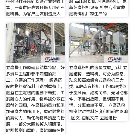
桂林鸿程在尾矿粉磨行业经验丰
磨 高压磨粉机 环保磨粉机厂家
富、一直供应高端环保专用矿石
超细磨粉机设备 桂林专业雷蒙
磨粉机，为客户朋友创造更大
磨粉碎机厂家生产的
立磨機工作原理及結構特點，好
立磨选粉机的选型立磨_百科 立
多資深工程師都不知道的細 …
磨结构、选粉机，可分为静态、
二、立磨的工作原理： 經過搭
动态和高效组合式选粉机三大
配的物料從進料口送到磨盤上，
类: a.静态选粉机 工作原理类似
磨盤在主電機的驅動下轉動，由
于旋风筒，结构简单，无可动部
於離心力的作用，物料被分散在
件，不易出故障。但调整不灵
磨盤的四周，在磨輥的重力和施
活，分离效率不高。 立磨选粉
加研磨力的作用下，磨輥對物料
机密封对生料细度和电耗的影响
的剪切力，轉化為物料擠壓而粉
_图文_百度文库 立磨选粉
磨，一部分大顆粒掉入噴嘴環，
經刮板刮出磨腔，磨輥同時在物