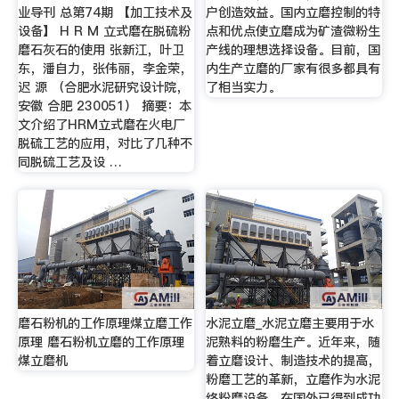
业导刊 总第74期 【加工技术及
户创造效益。国内立磨控制的特
设备】 H R M 立式磨在脱硫粉
点和优点使立磨成为矿渣微粉生
磨石灰石的使用 张新江，叶卫
产线的理想选择设备。目前，国
东，潘自力，张伟丽，李金荣，
内生产立磨的厂家有很多都具有
迟 源 （合肥水泥研究设计院，
了相当实力。
安徽 合肥 230051） 摘要：本
文介绍了HRM立式磨在火电厂
脱硫工艺的应用，对比了几种不
同脱硫工艺及设 …
磨石粉机的工作原理煤立磨工作
水泥立磨_水泥立磨主要用于水
原理 磨石粉机立磨的工作原理
泥熟料的粉磨生产。近年来，随
煤立磨机
着立磨设计、制造技术的提高，
粉磨工艺的革新，立磨作为水泥
终粉磨设备，在国外已得到成功