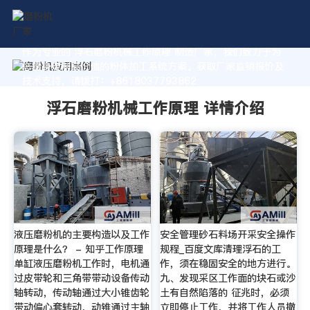
作为专业的 浮石磨粉机械工作原理 制造厂家，我们致力于为
您量身定制高价值的粉体加工系统方案。获取厂家直销报价及
技术支持，请拨打：+8618037793862
浮石磨粉机械工作原理 详情介绍
液压磨粉机的主要构造以及工作
安全管理砂石料场开采安全操作
原理是什么？ - 知乎工作原理
规程_百度文库清理浮石的工
单缸液压磨粉机工作时，电机通
作，须在稳固安全的地方进行。
过皮带轮和三角带带动设备传动
九、发现采区工作面的块石或沙
轴转动，传动轴通过大小锥齿轮
土有自然陷落的 征兆时，必须
带动偏心套转动，动锥通过主轴
立即停止工作，并将工作人员撤