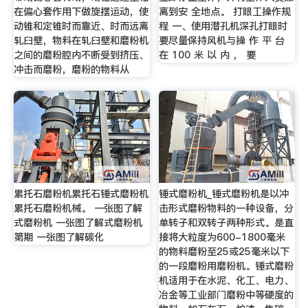
在偏心套作用下做旋摆运动，使
离到安 全地点。 打眼工操作规
动锥和定锥时而靠近、时而远离
程 一、使用潜孔机深孔打眼时
轧臼壁，物料在轧臼壁和磨粉机
要尽量保持风机与操 作 平 台
之间的磨粉腔内不断受到挤压、
在 100 米 以 内 ， 要
冲击而磨粉，磨粉的物料从
累托石磨粉机累托石锤式磨粉机
锤式磨粉机_锤式磨粉机是以冲
累托石磨粉机械。 一张图了解
击形式磨粉物料的一种设备，分
式磨粉机 一张图了解式磨粉机
单转子和双转子两种形式。是直
第期 一张图了解碳化
接将大粒度为600-1800毫米
的物料磨粉至25或25毫米以下
的一段磨粉用磨粉机。锤式磨粉
机适用于在水泥、化工、电力、
冶金等工业部门磨粉中等硬度的