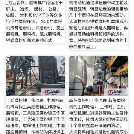
_专业资料。磨粉机广泛运用于
机电动机通过减速器带动主轴及
矿山、 冶炼、 建材、 公路、
转盘旋转，转盘边缘的辊销带动
铁路、 水利和化学工业等众多
几十个磨辊在磨环滚道内滚动。
行业的磨粉作业。 常用的磨粉
大块物料经锤式磨粉机磨粉成小
机械有磨粉机、式磨粉机、旋回
颗粒后由提升机送入储料仓，再
磨粉机、磨粉机、辊式磨粉机、
经过震动给料机和倾斜的进料
锤式磨粉机和立轴冲击式
管，将物料均匀地送到转盘的上
部的散料盘上。
工兵磨粉锤工作原理-中国路面
超细磨粉机工作原理 超细磨粉
机械网找工兵磨粉锤工作原理，
机的工作原理： 工作时，主机
磨粉锤，工兵液压磨粉锤工作原
电动机通过减速器带动主轴及转
理维修，工兵液压磨粉锤工作原
盘旋转，转盘边缘的辊销带动几
理维修，磨粉锤工作原理上中国
十个磨辊在磨环滚道内滚动。
路面机械网，本网站为你提供工
大块物料经锤式磨粉机磨粉成小