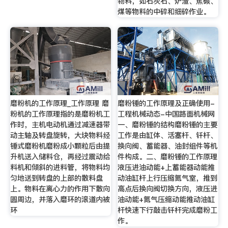
物料，如石灰石、炉渣、焦碳、
煤等物料的中碎和细碎作业。
磨粉机的工作原理_工作原理 磨
磨粉锤的工作原理及正确使用-
粉机的工作原理指的是磨粉机工
工程机械动态-中国路面机械网
作时，主机电动机通过减速器带
一、磨粉锤的结构磨粉锤的主要
动主轴及转盘旋转，大块物料经
工作是由缸体、活塞杆、钎杆、
锤式磨粉机磨粉成小颗粒后由提
换向阀、蓄能器、油封组件等机
升机送入储料仓，再经过震动给
件构成。二、磨粉锤的工作原理
料机和倾斜的进料管，将物料均
液压进油动能+上蓄能器动能推
匀地送到转盘的上部的散料盘
动油缸杆上行压缩氮气室，推到
上。物料在离心力的作用下散向
高点后换向阀切换方向，液压进
圆周边，并落入磨环的滚道内被
油动能+氮气压缩动能推动油缸
环
杆快速下行敲击钎杆完成磨粉工
作。