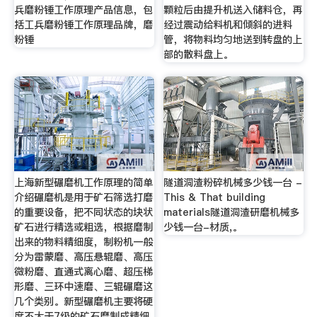
兵磨粉锤工作原理产品信息，包
颗粒后由提升机送入储料仓，再
括工兵磨粉锤工作原理品牌，磨
经过震动给料机和倾斜的进料
粉锤
管，将物料均匀地送到转盘的上
部的散料盘上。
上海新型碾磨机工作原理的简单
隧道洞渣粉碎机械多少钱一台 -
介绍碾磨机是用于矿石筛选打磨
This & That building
的重要设备，把不同状态的块状
materials隧道洞渣研磨机械多
矿石进行精选或粗选，根据磨制
少钱一台-材质,。
出来的物料精细度，制粉机一般
分为雷蒙磨、高压悬辊磨、高压
微粉磨、直通式离心磨、超压梯
形磨、三环中速磨、三辊碾磨这
几个类别。新型碾磨机主要将硬
度不大于7级的矿石磨制成精细