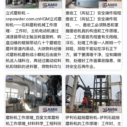
立式磨粉机 -
凿岩工（风钻工）安全操作规程
cnpowder.com.cnHGM立式磨
凿岩工（风钻工）安全操作规
粉机——石料磨粉机械工作原
程、 一、凿岩工必须熟悉和掌
理： 工作时，主机电动机通过
握凿岩机具的构造和工作原理。
减速器带动主轴及转盘旋转，转
二、工作面首先检查有无炮烟，
盘边缘的辊销带动几十个磨辊在
浮石、处理工作面一人照明一个
磨环滚道内滚动。大块物料经锤
排险，排险不能站在浮石正下
式磨粉机磨粉成小颗粒后由提升
方，脚下要清理干净，没有障碍
机送入储料仓，再经过震动给料
物，处理好工作面事故隐患，保
机和倾斜的进料管，将物料均匀
持安全后再作业。
磨粉机工作原理_百度文库磨粉
伊利石超细磨粉机-伊利石超细
机工作原理_材料科学_工程科技
磨粉机的工作原理：工作时，主