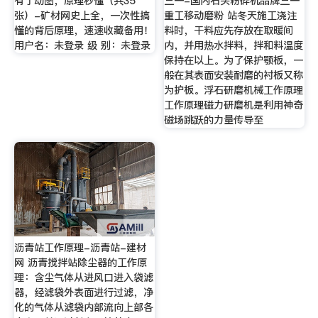
有了动图，原理秒懂（共35
三一-国内石头粉碎机品牌三一
张）-矿材网史上全，一次性搞
重工移动磨粉 站冬天施工浇注
懂的背后原理，速速收藏备用！
料时，干料应先存放在取暖间
用户名：未登录 级 别：未登录
内，并用热水拌料，拌和料温度
保持在以上。为了保护颚板，一
般在其表面安装耐磨的衬板又称
为护板。浮石研磨机械工作原理
工作原理磁力研磨机是利用神奇
磁场跳跃的力量传导至
沥青站工作原理-沥青站-建材
网 沥青搅拌站除尘器的工作原
理：含尘气体从进风口进入袋滤
器，经滤袋外表面进行过滤，净
化的气体从滤袋内部流向上部各