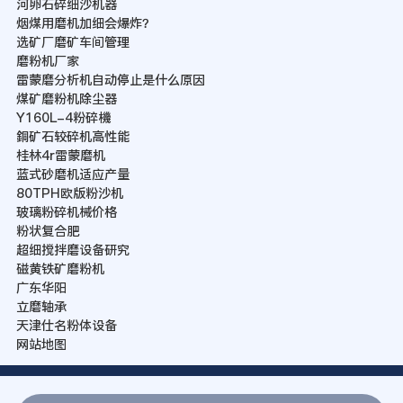
河卵石碎细沙机器
烟煤用磨机加细会爆炸？
选矿厂磨矿车间管理
磨粉机厂家
雷蒙磨分析机自动停止是什么原因
煤矿磨粉机除尘器
Y160L-4粉碎機
銅矿石较碎机高性能
桂林4r雷蒙磨机
蓝式砂磨机适应产量
80TPH欧版粉沙机
玻璃粉碎机械价格
粉状复合肥
超细搅拌磨设备研究
磁黄铁矿磨粉机
广东华阳
立磨轴承
天津仕名粉体设备
网站地图