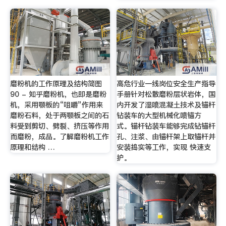
磨粉机的工作原理及结构简图
高危行业一线岗位安全生产指导
90 - 知乎磨粉机，也即是磨粉
手册针对松散磨粉层状岩体，国
机，采用颚板的“咀嚼”作用来
内开发了湿喷混凝土技术及锚杆
磨粉石料，处于两颚板之间的石
钻装车的大型机械化喷锚方
料受到剪切、劈裂、挤压等作用
式。锚杆钻装车能够完成钻锚杆
而磨粉，成品。了解磨粉机工作
孔、注浆、由锚杆架上取锚杆并
原理和结构 …
安装捣实等工作，实现 快速支
护。