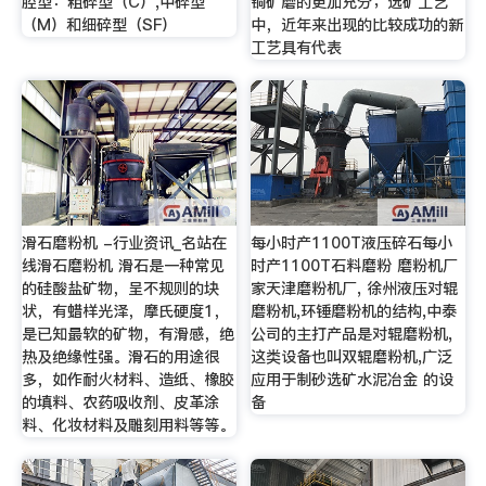
腔型：粗碎型（C）,中碎型
铜矿磨的更加充分；选矿工艺
（M）和细碎型（SF）
中，近年来出现的比较成功的新
工艺具有代表
滑石磨粉机 -行业资讯_名站在
每小时产1100T液压碎石每小
线滑石磨粉机 滑石是一种常见
时产1100T石料磨粉 磨粉机厂
的硅酸盐矿物，呈不规则的块
家天津磨粉机厂, 徐州液压对辊
状，有蜡样光泽，摩氏硬度1，
磨粉机,环锤磨粉机的结构,中泰
是已知最软的矿物，有滑感，绝
公司的主打产品是对辊磨粉机,
热及绝缘性强。滑石的用途很
这类设备也叫双辊磨粉机,广泛
多，如作耐火材料、造纸、橡胶
应用于制砂选矿水泥冶金 的设
的填料、农药吸收剂、皮革涂
备
料、化妆材料及雕刻用料等等。