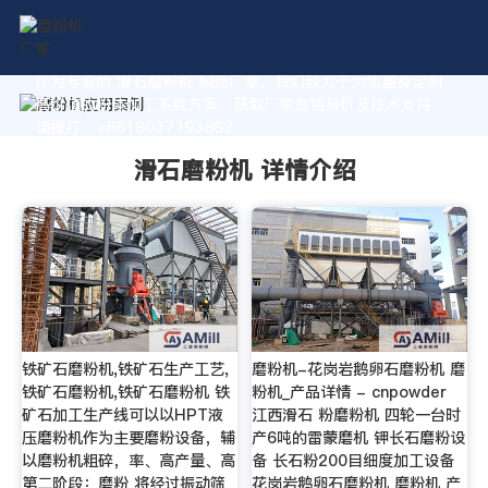
作为专业的 滑石磨粉机 制造厂家，我们致力于为您量身定制
高价值的粉体加工系统方案。获取厂家直销报价及技术支持，
请拨打：+8618037793862
滑石磨粉机 详情介绍
铁矿石磨粉机,铁矿石生产工艺,
磨粉机-花岗岩鹅卵石磨粉机 磨
铁矿石磨粉机,铁矿石磨粉机 铁
粉机_产品详情 - cnpowder
矿石加工生产线可以以HPT液
江西滑石 粉磨粉机 四轮一台时
压磨粉机作为主要磨粉设备，辅
产6吨的雷蒙磨机 钾长石磨粉设
以磨粉机粗碎，率、高产量、高
备 长石粉200目细度加工设备
第二阶段：磨粉 将经过振动筛
花岗岩鹅卵石磨粉机 磨粉机 产