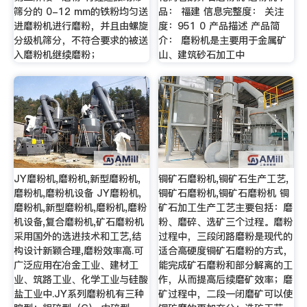
筛分的 0-12 mm的铁粉均匀送
品： 福建 信息完整度： 关注
进磨粉机进行磨粉，并且由螺旋
度：951 0 产品描述 产品简
分级机筛分，不符合要求的被送
介： 磨粉机是主要用于金属矿
入磨粉机继续磨粉；
山、建筑砂石加工中
JY磨粉机,磨粉机,新型磨粉机,
铜矿石磨粉机,铜矿石生产工艺,
磨粉机,磨粉机设备 JY磨粉机,
铜矿石磨粉机,铜矿石磨粉机 铜
磨粉机,新型磨粉机,磨粉机,磨粉
矿石加工生产工艺主要包括：磨
机设备,复合磨粉机,矿石磨粉机
粉、磨碎、选矿三个过程。磨粉
采用国外的选进技术和工艺,结
过程中，三段闭路磨粉是现代的
构设计新颖合理,磨粉效率高.可
适合高硬度铜矿石磨粉的方式，
广泛应用在冶金工业、建材工
能完成矿石磨粉和部分解离的工
业、筑路工业、化学工业与硅酸
作，从而提高后续磨矿效率；磨
盐工业中.JY系列磨粉机有三种
矿过程中，二段一闭磨矿可以使