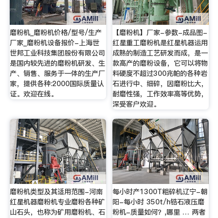
磨粉机_磨粉机价格/型号/生产
【磨粉机】厂家-参数-成品图-
厂家_磨粉机设备报价-上海世
红星重工磨粉机是红星机器运用
世邦工业科技集团股份有限公司
成熟的制造工艺研发而成，是一
是国内较先进的磨粉机研发、生
款高产的磨粉设备，它可以将物
产、销售、服务于一体的生产厂
料硬度不超过300兆帕的各种岩
家，提供各种:2000国际质量认
石进行中、细碎，因磨粉比大，
证。欢迎在线。
耐磨性强，工作效率高等优势，
深受客户欢迎。
磨粉机类型及其适用范围-河南
每小时产1300T粗碎机辽宁-朝
红星机器磨粉机专业磨粉各种矿
阳-每小时 350t/h锆石液压磨
山石头，也称为矿用磨粉机、石
粉机-质量如何？,哪里 … 两者