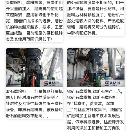
头磨粉机、磨粉机等，随着矿山
的处理颗粒度是不相同的，用于
开采量的加大，磨粉机的使用越
那种设备，要看是什么材料，和
来越频繁，应用领域也不断拓
磨粉后材料颗粒度了，磨粉机一
宽，随着矿山技术的进步，磨粉
般处理较大块的物料，产品粒度
机的种类越来越多，技术、工艺
较粗，磨粉机又可分为粗碎机、
更加成熟，目前常见的磨粉机种
中碎机和细碎机。
类及其使用范围详解如下：
滑石磨粉机 -- 红星机器红星机
锰矿石磨粉机,锰矿石生产工艺,
器专门针对滑石的性质研制了
锰矿石磨粉机,锰矿石磨粉机
针对性及专业性超强的滑石磨粉
在“找富矿，贫变富，深加
设备，即滑石磨粉机，该设备对
工”的锰业方针政策下，我国锰
滑石的磨粉效率超高，。
矿磨粉加工及选矿技术发展迅
猛。依靠科技进步，锰资源开发
利用向深加工和精加工方向发