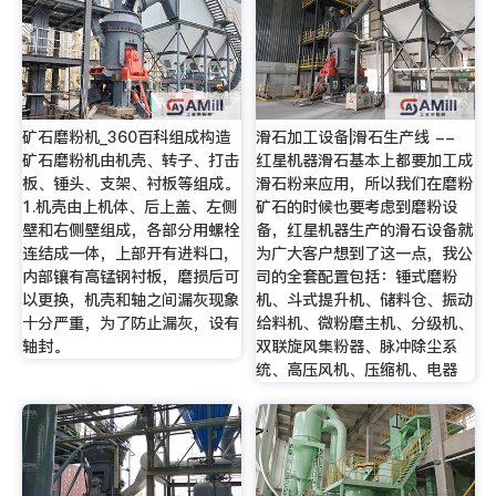
矿石磨粉机_360百科组成构造
滑石加工设备|滑石生产线 --
矿石磨粉机由机壳、转子、打击
红星机器滑石基本上都要加工成
板、锤头、支架、衬板等组成。
滑石粉来应用，所以我们在磨粉
1.机壳由上机体、后上盖、左侧
矿石的时候也要考虑到磨粉设
壁和右侧壁组成，各部分用螺栓
备，红星机器生产的滑石设备就
连结成一体，上部开有进料口,
为广大客户想到了这一点，我公
内部镶有高锰钢衬板，磨损后可
司的全套配置包括：锤式磨粉
以更换，机壳和轴之间漏灰现象
机、斗式提升机、储料仓、振动
十分严重，为了防止漏灰，设有
给料机、微粉磨主机、分级机、
轴封。
双联旋风集粉器、脉冲除尘系
统、高压风机、压缩机、电器