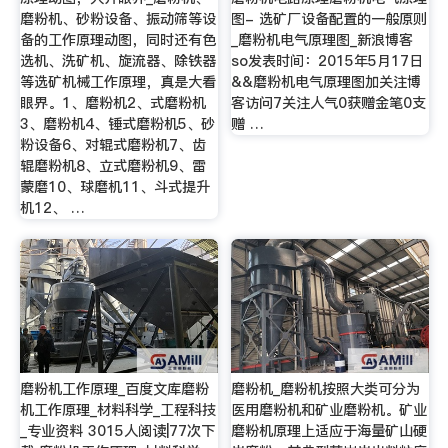
磨粉机、砂粉设备、振动筛等设
图- 选矿厂设备配置的一般原则
备的工作原理动图，同时还有色
_磨粉机电气原理图_新浪博客
选机、洗矿机、旋流器、除铁器
so发表时间：2015年5月17日
等选矿机械工作原理，真是大看
&&磨粉机电气原理图加关注博
眼界。1、磨粉机2、式磨粉机
客访问7关注人气0获赠金笔0支
3、磨粉机4、锤式磨粉机5、砂
赠 …
粉设备6、对辊式磨粉机7、齿
辊磨粉机8、立式磨粉机9、雷
蒙磨10、球磨机11、斗式提升
机12、 …
磨粉机工作原理_百度文库磨粉
磨粉机_磨粉机按照大类可分为
机工作原理_材料科学_工程科技
医用磨粉机和矿业磨粉机。矿业
_专业资料 3015人阅读|77次下
磨粉机原理上适应于海量矿山硬