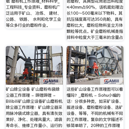
载 磨粉机工作原理_材料科学_
岩磨粉，其典型花岗岩出料粒度
工程科技_专业资料。磨粉机广
≤40mm占90%，该机能处理边
泛运用于矿山、 冶炼、 建材、
长100～500毫米以下物料。其
公路、 铁路、 水利和化学工业
抗压强度高可达350兆帕，具有
等众多行业的磨粉作业。
磨粉比大，磨粉后物料呈立方体
颗粒等优点。矿业磨粉机械是指
排料中粒度大于三毫米的含量占
矿山除尘设备 矿山磨粉布袋除
这些矿山设备工作原理图可以看
尘器工作原理 - 哔哩哔哩 -
懂吗？_磨粉机 - Sohu小编的
Bilibili矿山除尘设备矿山磨粉机
话：分很多种类，如采矿设备、
除尘器工作原理：矿山除尘器采
掘进设备、磨粉磨粉设备、选矿
用脉冲袋式除尘器，具有清灰效
设备、等等，不同的机械有不同
果好、净化、处理风量大、滤袋
的工作原理。复杂的文字描述不
寿命长、维修工作量小、运行的
够简单明了，20种的工作原理