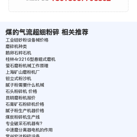
煤的气流超细粉碎 相关推荐
工业硅砂粉设备械价格
磨碎机种类
鹅卵石粹石机
桂林4r3216型悬辊式磨机
萤石磨粉机械工作原理
上海矿山磨粉机厂
钽立式粉沙机
腻子粉需要什么机械
石头粉碎机 价格
昆明磨粉机报价
石膏矿石粉碎机价格
腻子粉生产机器价格
煤炭粉碎机生产线
专业破采石机器有?
中速磨分离器电机的作用
常州宏达粉碎设备