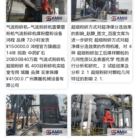
气流粉碎机-气流粉碎机雷蒙磨
超细粉碎方式对超净煤分选效果
粉机气流粉碎机煤粉磨粉设备
的影响_赵静_图文_百度文库为
鸿程 品牌 72小时发货
进一步研究 超细粉碎方式对超
¥150000.0 鸿程官方旗舰店
净煤分选效果的作用机理，对 4
14年 同款 中药矿石
种 超细粉碎加工后煤样颗粒的
20B30B40万能 气流式粉碎机
几何性质以及表面化学 性质进
超细粉碎 机 400目粉碎机实验
行分析和研究。 2 试验结果及
室专用 城雕 品牌 买家保障
分析 2. 1 超细粉碎对颗粒几何
¥4100.0 广州晨雕机械设备有
特征的影响 2. 1.
限公司