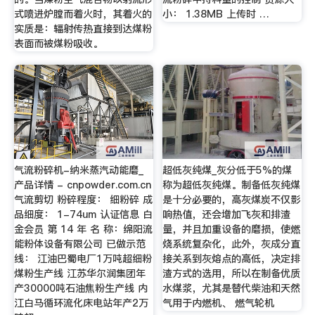
式喷进炉膛而着火时，其着火的
小： 1.38MB 上传时 …
实质是：辐射传热直接到达煤粉
表面而被煤粉吸收。
气流粉碎机-纳米蒸汽动能磨_
超低灰纯煤_灰分低于5%的煤
产品详情 - cnpowder.com.cn
称为超低灰纯煤。制备低灰纯煤
气流剪切 粉碎程度： 细粉碎 成
是十分必要的，高灰煤炭不仅影
品细度： 1-74um 认证信息 白
响热值，还会增加飞灰和排渣
金会员 第 14 年 名 称：绵阳流
量，并且加重设备的磨损，使燃
能粉体设备有限公司 已做示范
烧系统复杂化，此外，灰成分直
线： 江油巴蜀电厂1万吨超细粉
接关系到灰熔点的高低，决定排
煤粉生产线 江苏华尔润集团年
渣方式的选用，所以在制备优质
产30000吨石油焦粉生产线 内
水煤浆，尤其是替代柴油和天然
江白马循环流化床电站年产2万
气用于内燃机、 燃气轮机