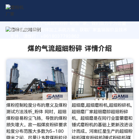
作为专业的 煤的气流超细粉碎 制造厂家，我们致力于为您量
身定制高价值的粉体加工系统方案。获取厂家直销报价及技术
支持，请拨打：+8618037793862
煤的气流超细粉碎 详情介绍
煤粉控制粒度分布的意义及煤粉
超细磨,超细磨粉机,超细粉碎机,
测试方法浅析_粉体 同时，超细
超细磨厂家超细磨即超细粉碎
煤粉容易粉尘飞扬，导致的煤粉
机，超细磨是在同行业雷蒙磨和
损失增大。故一般煤炭粉碎要求
锤式磨粉机的基础上更新改进设
粒度分布范围大多数为5-180
计而成。河南红星生产的超细粉
微米之间，尽量让多数煤粉粒径
碎机|煤炭粉碎机|锤式粉碎机|煤