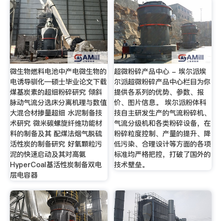
微生物燃料电池中产电微生物的
超微粉碎产品中心 - 埃尔派埃
电诱导驯化—硕士毕业论文下载
尔派超微粉碎产品中心栏目为你
煤基炭素的超细粉碎研究 倾斜
提供各系列的优势、参数、报
脉动气流分选床分离机理与数值
价、图片信息。 埃尔派粉体科
大混合材掺量超细 水泥制备技
技自主研发生产的气流粉碎机、
术研究 微米碳螺旋纤维功能材
气流分级机和各类粉碎设备，在
料的制备及其 配煤法烟气脱硫
粉碎粒度控制、产量的提升、降
活性炭的制备研究 好氧颗粒污
低污染、合理设计等方面的各项
泥的快速启动及其对高氨
标准均严格把控，打破了国外的
HyperCoal基活性炭制备双电
技术壁垒。
层电容器