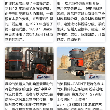
矿业的发展出现了干法捣碎磨。
用 - 埃尔派各方案应用介绍、
到1512 年出现了湿法捣碎磨。
应用优势等信息。 锂电池材料
由于当时受原动力的限制，一直
领域，埃尔派可以为您提供正极
没有本质的变化，直到蒸汽引擎
材料粉碎分级、负极材料粉碎整
的广泛应用，在1970 年出现了
形、电池液材料粉碎分级、系统
第一台辊式磨，1858 年Blake
集成，包括无尘投料、磁选、粉
在美国使用了磨粉机应用于硬质
体输送、磨粉、超细研磨、计量
物料的粗碎。
包装、自动配料
煤粉气流着火的影响因素煤粉气
气流粉碎-CSDN下载流化床式
流着火的影响因素 锅炉中煤粉
气流粉碎机在煤超细 粉碎过程
气流的着火，或者可以说火焰在
中的应用 资源大小： 279KB
煤粉一次风混合物中的传播，是
上传时间： 上传者：
靠对流传热和辐射传热来进行
weixin_38609128 流化床气
的。当煤粉空气混合物以射流形
流粉碎中持料量的控制 资源大