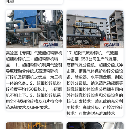
吨超
实验室【专用】气流超细粉碎机
17_超微气流粉碎机，气流磨，
超细粉碎机二：超细粉碎机特
冲击磨_953公司生产气流磨、
点： 1、超细粉碎机利用气流引
高精气流分级机、超细分级式冲
导原理融合传统式高速粉碎机，
击磨、惰性气体保护粉碎分级设
打碎机及研磨机之优点，为三机
备、除尘器、水平圆盘磨、射流
一体的化身。2、超细粉碎机粉
粉碎分级机、纳米蒸汽动能磨等
碎粒度平均150目以上，与研磨
超微超细粉体设备公司拥有国内
机不相上下。3、超细粉碎机采
外的超微粉碎设备和分级设备的
用全不锈钢粉碎槽及刀片符合中
核心研发技术；喷流能的充分利
药忌铁要求及GMP要求。
用技术；高效分级、严控过粉碎
技术；可靠密封无泄漏技术