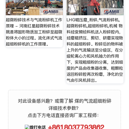
超微粉碎技术与气流粉碎机工作
LHG辊压磨_粉碎,气流粉碎机,
原理 - 河南红星超微粉碎技术
超微粉碎机,超细粉碎机,机械 物
就是将固形物质加工粉碎至超微
料经变频给料机送入粉碎腔内，
粉体大小的过程。流化床式气流
经磨辊挤压、剪切、研磨实现物
超细粉碎机的工作原理。
料的超细粉碎。粉碎后的物料被
上升的气流输送至分级区，在分
级轮离心力和风机抽力的作用
下，实现粗细粉的分离，达到细
度的产品由收集器收集，粗颗粒
返回粉碎腔再次粉磨，净化的空
气由引风机排出。
对此设备感兴趣？或需了解 煤的气流超细粉碎
详细技术参数？
点击下方电话直接咨询厂家工程师：
+8618037793862