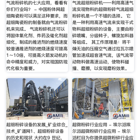
气流粉碎机的七大应用，看看有
气流超细粉碎机——利用高速气
你们行业吗？ - 中国粉体网超
流实现物料的超微粉碎气流超细
细陶瓷粉可以满足这种要求，而
粉碎机是一个不错的选择。 它
超细陶瓷粉的制备就由气流粉碎
是一种利用高速气流来实现干式
机来完成。 气流粉碎机还可以
物料超细粉碎的设备，主要由粉
将固体氧化剂、炸药及催化剂超
碎喷嘴，分级转子，螺旋加料器
细化，制成的推进剂的燃烧速度
等组成。 其工作原理是：将干
较普通推进剂的燃烧速度可提高
燥无油的压缩空气通过拉瓦尔喷
1～10倍，可提高火箭发动机的
管加速成超音速气流，该气流带
命中精度和威力，对实现国防现
动物料做高速运动，使物料碰
代化极为重要。
撞、磨擦，以实现磨粉效果。
超细粉碎设备的发展_矿业综合_
超微粉碎行业应用 - 埃尔派埃
技术_矿道网1、超细粉碎设备
尔派超微粉碎行业应用 - 埃尔
的历史和现状 大约在9 世纪，
派栏目为你提供超微粉碎行业应