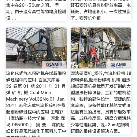
集中在20～50um之间。 早
矸石粉碎机具有粉碎效率高、电
期，由于没有高性能的粒度检测
耗低、占地面积小、一次性投资
设 …
下。粉碎机介绍
流化床式气流粉碎机在煤超细粉
湿法研磨机_粉碎,气流粉碎机,超
碎过程中的应用_百度文库第
微粉碎机,超细粉碎机,机械 湿法
32 卷第 01 期 2011 年 01 月
超细研磨机是我司开发研制的大
煤 矿 机 械 Coal Mine
型湿法粉碎设备。全新的磨机结
Machinery Vol.32No.01 Jan.
构，独特的部件设计，简捷的配
2011 流化床式气流粉碎机在煤
套流程，设备性能比其他立式湿
超细粉碎过程中的应用 王艳彩
法磨有质的提高，具有研磨效率
（廊坊职业技术学院 ，河北 廊
高、成品粒度细、研磨介质消耗
坊 065000 ） 摘 要： 煤的超
少等性能优势。是-2μm超细粉
细粉碎是现代煤化工原料加工中
研磨的最佳设备解决方案。