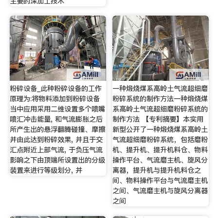
主要的深加工技术
粉碎设备_此种粉碎设备的工作
一种煅烧煤系高岭土气流超细磨
原理为:将物料添加到粉碎设备
粉碎系统的制作方法一种煅烧煤
当中应用采用二维设置多个喷嘴
系高岭土气流超细磨粉碎系统的
喷汇冲击能量, 和气流膨胀之后
制作方法 【专利摘要】本实用
所产生出的悬浮翻腾碰撞、摩擦
新型公开了一种煅烧煤系高岭土
并由此达到粉碎效果, 并且于交
气流超细磨粉碎系统，包括磨粉
汇点附近上部气流, 于负压气流
机、提升机、提升机料仓、物料
影响之下由顶端所设置出的分级
操作平台、气流磨主机、旋风分
装置来进行等级划分, 并
离器，提升机与提升机料仓之
间、物料操作平台与气流磨主机
之间、气流磨主机与旋风分离器
之间