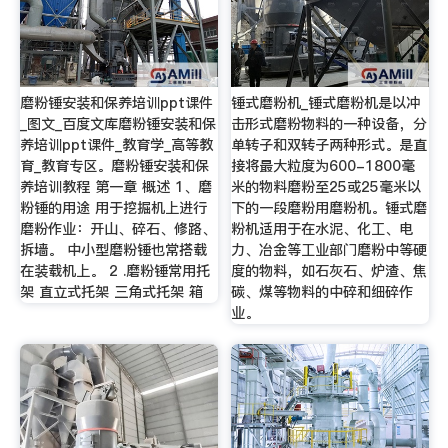
磨粉锤安装和保养培训ppt课件
锤式磨粉机_锤式磨粉机是以冲
_图文_百度文库磨粉锤安装和保
击形式磨粉物料的一种设备，分
养培训ppt课件_教育学_高等教
单转子和双转子两种形式。是直
育_教育专区。磨粉锤安装和保
接将最大粒度为600-1800毫
养培训教程 第一章 概述 1、磨
米的物料磨粉至25或25毫米以
粉锤的用途 用于挖掘机上进行
下的一段磨粉用磨粉机。锤式磨
磨粉作业：开山、碎石、修路、
粉机适用于在水泥、化工、电
拆墙。 中小型磨粉锤也常搭载
力、冶金等工业部门磨粉中等硬
在装载机上。 2 .磨粉锤常用托
度的物料，如石灰石、炉渣、焦
架 直立式托架 三角式托架 箱
碳、煤等物料的中碎和细碎作
业。