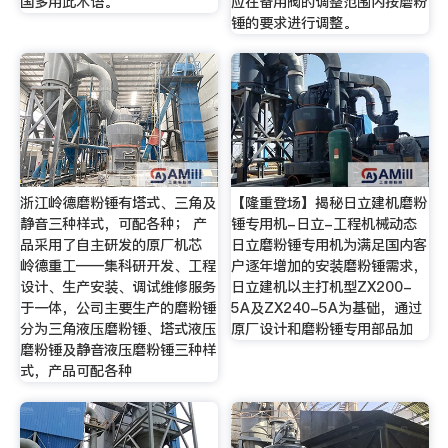
国多用此术语。
应在备用阀的调整范围内按磨粉
锤的要求进行调整。
浙江岭德磨粉锤有塔式、三角及
【隆重登场】揭秘日立建机磨粉
静音三种样式，可配各种； 产
锤专用机-日立-工程机械动态
品采用了自主研发的原厂机芯
日立磨粉锤专用机为满足国内客
岭德重工——集科研开发、工程
户逐年增加的安装磨粉锤需求，
设计、生产安装、调试维修服务
日立建机以主打机型ZX200-
于一体，公司主要生产的磨粉锤
5A及ZX240-5A为基础，通过
分为三角液压磨粉锤、塔式液压
原厂设计和磨粉锤专用部品加
磨粉锤及静音液压磨粉锤三种样
式，产品可配各种