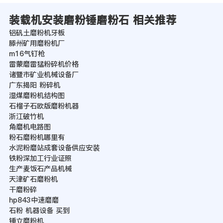
装载机安装磨粉锤磨粉石 相关推荐
铝矾土磨粉机牙板
滕州矿用磨粉机厂
m16气钉枪
雷蒙磨雷猛粉碎机价格
诸暨市矿业机械设备厂
广东揭阳 粉碎机
湿煤磨粉机结构图
石榴子石欧版磨粉机器
浙江破竹机
角磨机电路图
粉石磨粉机哪里有
水泥粉磨站成套设备供应安装
铁粉深加工行业证照
生产麦饭石产品机械
天津矿石磨粉机
干磨粉碎
hp843中速磨磨
石粉 机器设备 买到
锤立磨粉机