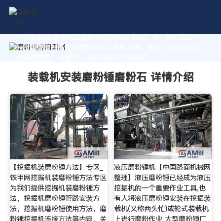
作为专业的 装载机安装磨粉锤磨粉石 制造厂家，我们致力于
为您量身定制高价值的粉体加工系统方案。获取厂家直销报价
及技术支持，请拨打：+8618037793862
装载机安装磨粉锤磨粉石 详情介绍
【挖掘机装磨粉锤方法】专区_
液压磨粉锤机【中国路面机械网
铁甲网挖掘机装磨粉锤方法专区
整理】液压磨粉锤已经成为液压
为我们提供挖掘机装磨粉锤方
挖掘机的一个重要作业工具,也
法，挖掘机磨粉锤管路安装方
有人将液压磨粉锤安装在挖掘装
法，挖掘机磨粉锤使用方法，磨
载机(又称两头忙)或轮式装载机
粉锤挖掘机连接方法等内容，关
上进行磨粉作业 大型磨粉锤厂