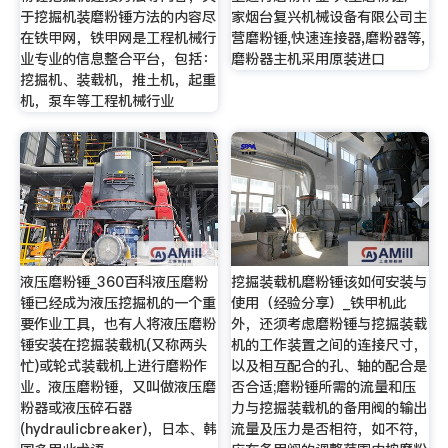
于挖掘机装磨粉锤方法的内容尽
家烟台复兴机械设备有限公司主
在铁甲网，铁甲网是工程机械行
营磨粉锤,快速连接器,磨粉器等,
业专业的信息整合平台，包括：
磨粉器主机采用原装进口
挖掘机、装载机，推土机，起重
机，泵车等工程机械行业
液压磨粉锤_360百科液压磨粉
挖掘装载机磨粉锤该如何安装与
锤已经成为液压挖掘机的一个重
使用（经验分享）_铁甲机此
要作业工具，也有人将液压磨粉
外，还须考虑磨粉锤与挖掘装载
锤安装在挖掘装载机(又称两头
机的工作装置之间的连接尺寸，
忙)或轮式装载机上进行磨粉作
以及相互配合的孔、轴的配合是
业。液压磨粉锤，又叫做液压磨
否合适;磨粉锤所需的流量和压
粉器或液压碎石器
力与挖掘装载机的备用阀的输出
(hydraulicbreaker)，日本、韩
流量及压力是否相符，如不符，