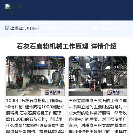
作为专业的 石灰石磨粉机械工作原理 制造厂家，我们致力于
为您量身定制高价值的粉体加工系统方案。获取厂家直销报价
及技术支持，请拨打：+8618037793862
石灰石磨粉机械工作原理 详情介绍
1000目石灰石磨粉机工作原理
石粉立磨粉磨石灰石的工作原理
详情介绍_桂林鸿程1000目超细
- 石粉立磨的主要用途就是对一
磨粉机,石灰石磨粉机工作原理
些大型的物料进行磨粉，然后攻
磨1000目的石灰石粉，可以用
各项生产的需要。对于很多用户
什么类型的磨粉机设备来磨？磨
来说，对粉磨石粉立磨的基本原
粉设备研发制造厂家桂林鸿程以
理和构造都不是很了解，这样在