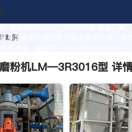
的 雷蒙磨粉机LM—3R3016型 制造厂家
量身定制高价值的粉体加工系统方案。获
术支持，请拨打：+8618037793862
磨粉机LM—3R3016型 详