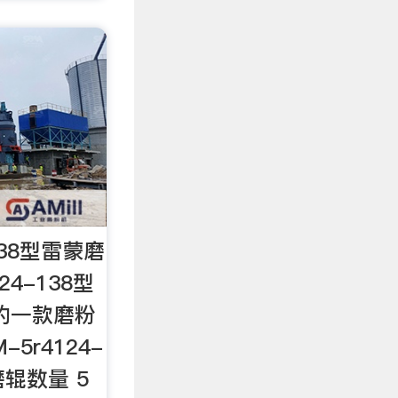
138型雷蒙磨
24-138型
的一款磨粉
5r4124-
磨辊数量 5