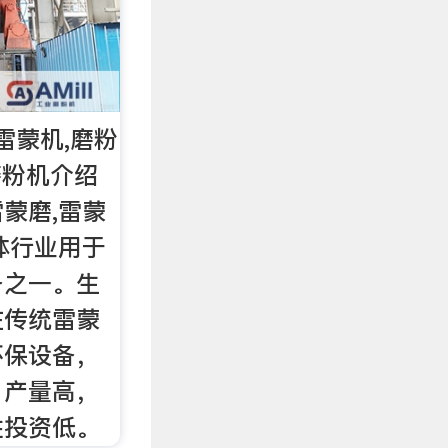
雷蒙机,磨粉
磨粉机介绍
蒙磨,雷蒙
体行业用于
备之一。生
在传统雷蒙
环保设备，
，产量高，
性投资低。