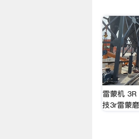
雷蒙机 3R
技3r雷蒙