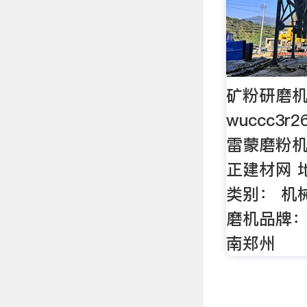
矿粉研磨机3
wuccc3
雷蒙磨粉机生
正建材网 地
类别： 机械
磨机品牌：
南郑州