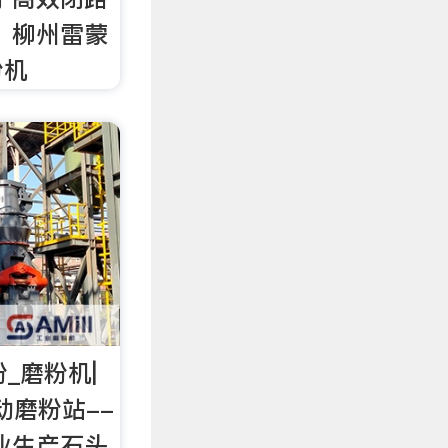
 柳州雷蒙
粉机
粉_磨粉机|
动磨粉站--
业生产石头