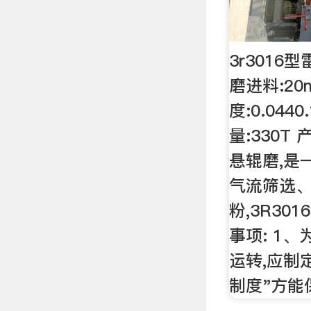
3r3016
磨进料:20
度:0.044
量:330T
悬辊磨,是
气流筛选
粉,3R30
事项: 1
运转,应制
制度"方能