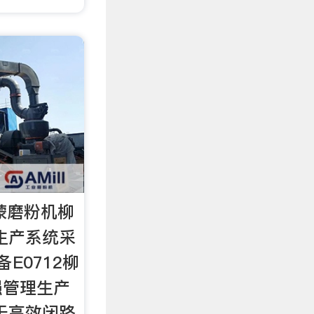
蒙磨粉机柳
机生产系统采
E0712柳
强管理生产
于高效闭路