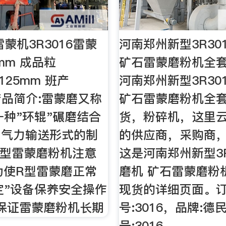
型雷蒙机3R3016雷蒙
河南郑州新型3R30
mm 成品粒
矿石雷蒙磨粉机全
0.125mm 班产
河南郑州新型3R30
 产品简介:雷蒙磨又称
矿石雷蒙磨粉机全
一种"环辊"碾磨结合
货，粉碎机，这里
、气力输送形式的制
的供应商，采购商
16型雷蒙磨粉机注意
这是河南郑州新型3R
、为使R型雷蒙磨正常
磨机 矿石雷蒙磨粉
定"设备保养安全操作
现货的详细页面。
保证雷蒙磨粉机长期
号:3016，品牌:德
号:3016，