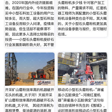
击，2020年国内外经济提振艰
头磨粉机多少钱 针对客户加工
难。在国内行业中，今年投资购
的物料、产量需求不同，红星机
买中小型石料加工设备的用户比
器工程师为其配置的小型石头磨
较多见，而大型、超大型石料加
粉机设备种类也会不同。其大概
工设备反而较少人问津，疫情来
的。关于小型石头磨粉机更加具
势汹汹，但生活却不能停滞不
体的设备参数与报价，您可随时
前，因此更多人选择比较稳妥的
在线。
投资——小型石头磨粉机受砂石
行业发展影响形势大好，其不管
开采矿山磨粉效率高的机器破开
移动式小型石头磨粉机-“麻雀
石头的机器_太子河1 天前开采
虽小五脏俱全”-河南红星机
矿山磨粉效率高的机器破开石头
器“麻雀虽小五脏俱全”这句俗
的机器_太子河， 其经济消耗为
语出自钱钟书先生的《围城》，
高租赁费，柴油能源的消耗.液
此时用来形容移动式小型石头磨