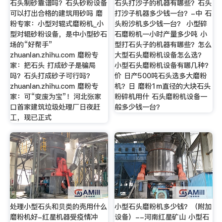
石头制砂靠谱吗？石头砂粉设备
石头打沙子的机器有哪些？石头
可以打出合格的建筑用砂吗 磨
打沙子机器多少钱一台？-中 石
粉专家：小型对辊式磨粉机_小
头粉沙机多少钱一台？ 小型碎
型对辊砂粉设备，是中小型砂石
石磨粉机一小时产量多少吨 小
场的“好帮手”
型打石头子的机器有哪些？怎么
zhuanlan.zhihu.com 磨粉专
大型石头磨粉机设备怎么选？
家：把石头 打成砂子是骗局
小型石头磨粉机设备有哪几种？
吗？石头打成砂子可行吗？
价 日产500吨石头选多大磨粉
zhuanlan.zhihu.com 磨粉专
机？日 磨粉1m直径的大块石头
家：可“变废为宝”！河北张家
粉碎机用什 石头磨粉机设备一
口首家建筑垃圾处理厂日夜赶
般多少钱一台？
工，现已正式
处理小型石头和贝类的壳用什么
小型石头磨粉机多少钱？（附加
磨粉机好-红星机器受疫情冲
设备）--河南红星矿山 小型石