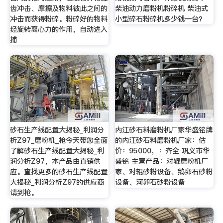
齿冲击、摩擦及物料彼此之间的
柴油动力磨粉机粉碎机 柴油式
冲击而获得粉碎。粉碎好的物料
小型碎石粉碎机多少钱一台？
经旋转离心力的作用，自动进入
捕
砂石生产线配置大揭秘_利润分
内江砂石料磨粉机厂家华盛铭牌
析Z97_磨粉机_枪今天带您全面
的内江砂石料磨粉机厂家：估
了解砂石生产线配置大揭秘_利
价：95000，：齐全 巩义市华
润分析Z97，本产品由直销供
盛铭 主营产品：对辊磨粉机厂
应。查找更多的砂石生产线配置
家、对辊砂粉设备、鹅卵石砂粉
大揭秘_利润分析Z97的供应商
设备、河卵石砂粉设备
请到枪。