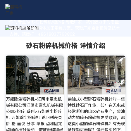
作为专业的 砂石粉碎机械价格 制造厂家，我们致力于为您量
身定制高价值的粉体加工系统方案。获取厂家直销报价及技术
支持，请拨打：+8618037793862
砂石粉碎机械价格 详情介绍
万能除尘粉碎机-江阴市富忠机
柴油式小型碎石粉碎机针对一些
械有限公司江阴市富忠机械有限
特殊砂石厂作业，如：在无电或
公司>粉碎 系列>万能除尘粉碎
经常断电的山区碎石生产，柴油
机 万能除尘粉碎机 返回列表页
动力的碎石粉碎机更受欢迎，那
价 格 面议 分享 举报 齿和固定
这类小型的碎石粉碎机？有无现
齿间的相对运动，使被粉碎物经
场视频可看呢？详细说明如下：