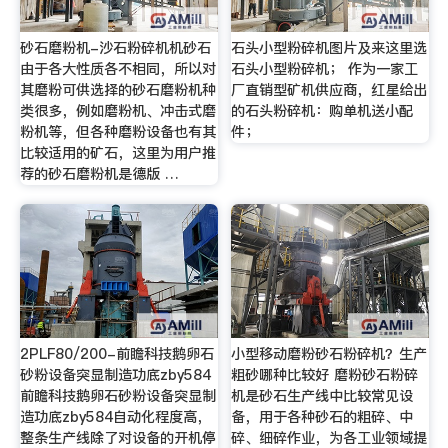
砂石磨粉机-沙石粉碎机机砂石
石头小型粉碎机图片及来这里选
由于各大性质各不相同，所以对
石头小型粉碎机； 作为一家工
其磨粉可供选择的砂石磨粉机种
厂直销型矿机供应商，红星给出
类很多，例如磨粉机、冲击式磨
的石头粉碎机：购单机送小配
粉机等，但各种磨粉设备也有其
件；
比较适用的矿石，这里为用户推
荐的砂石磨粉机是德版 …
2PLF80/200-前瞻科技鹅卵石
小型移动磨粉砂石粉碎机？生产
砂粉设备突显制造功底zby584
粗砂哪种比较好 磨粉砂石粉碎
前瞻科技鹅卵石砂粉设备突显制
机是砂石生产线中比较常见设
造功底zby584自动化程度高，
备，用于各种砂石的粗碎、中
整条生产线除了对设备的开机停
碎、细碎作业，为各工业领域提