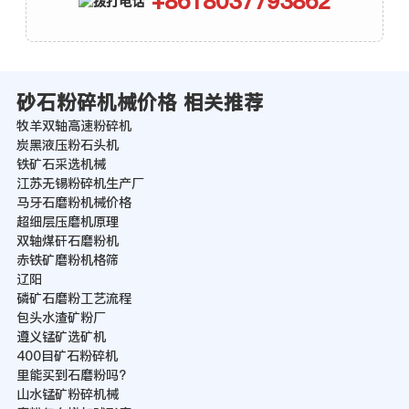
+8618037793862
砂石粉碎机械价格 相关推荐
牧羊双轴高速粉碎机
炭黑液压粉石头机
铁矿石采选机械
江苏无锡粉碎机生产厂
马牙石磨粉机械价格
超细层压磨机原理
双轴煤矸石磨粉机
赤铁矿磨粉机格筛
辽阳
磷矿石磨粉工艺流程
包头水渣矿粉厂
遵义锰矿选矿机
400目矿石粉碎机
里能买到石磨粉吗?
山水锰矿粉碎机械