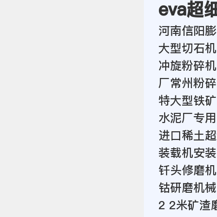
eva
河南信阳膨
大型切石机
冲旋粉碎机
厂常州粉碎
特大型铁矿
水泥厂专用
进口稀土超
装载机安装
钎头修磨机
钴研磨机械
2 2米矿渣