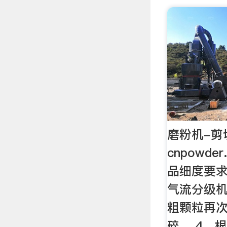
磨粉机-剪
cnpowde
品细度要
气流分级
粗颗粒再
碎。 4、