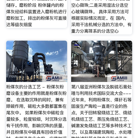
储存。磨粉阶段 粉体罐内的粉
空心微珠;二是采用湿法分选空
煤灰经给料装置进入磨粉机进行
心玻璃微珠。 具体采用方法可
磨粉加工，排出的粉煤灰可直接
根据实际情况而定。在 国内，
达等级灰细度
采用干法机械分选的方法中，有
重力分离筛系的分选空心
粉煤灰的分选工艺 - 粉煤灰粉
第八届亚洲粉煤灰及脱硫石膏处
磨设备主要的作用就是粉煤灰粉
理与利用技术国际交流大会---
磨。 在选取沉珠的同时，兼有
近年来，利用粉煤灰、煤矸石等
除碳作用，碳粒大多数都富集在
固废生产陶粒一直是行业的热
尾灰中。 如果粉煤灰中碳粒含
点，关于回转窑烧结工艺、烧结
量较多，粒度较细，对沉珠分选
机烧结工艺、蒸压免烧结工艺、
有干扰作用，影响沉珠的质量，
碱激发免烧结工艺等多种技术工
并且粉煤灰中碳具有回收价值
艺，以及高强建筑陶粒、水处理