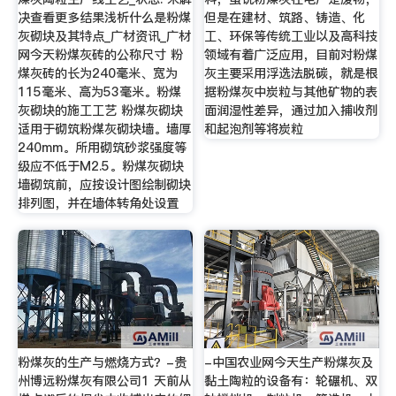
决查看更多结果浅析什么是粉煤
但是在建材、筑路、铸造、化
灰砌块及其特点_广材资讯_广材
工、环保等传统工业以及高科技
网今天粉煤灰砖的公称尺寸 粉
领域有着广泛应用，目前对粉煤
煤灰砖的长为240毫米、宽为
灰主要采用浮选法脱碳，就是根
115毫米、高为53毫米。粉煤
据粉煤灰中炭粒与其他矿物的表
灰砌块的施工工艺 粉煤灰砌块
面润湿性差异，通过加入捕收剂
适用于砌筑粉煤灰砌块墙。墙厚
和起泡剂等将炭粒
240mm。所用砌筑砂浆强度等
级应不低于M2.5。粉煤灰砌块
墙砌筑前，应按设计图绘制砌块
排列图，并在墙体转角处设置
粉煤灰的生产与燃烧方式？-贵
-中国农业网今天生产粉煤灰及
州博远粉煤灰有限公司1 天前从
黏土陶粒的设备有：轮碾机、双