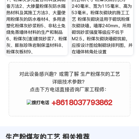
备方法2、大掺量粉煤灰防水隔
240毫米、宽为115毫米、高为
热材料及其施工方法3、大量使
53毫米。粉煤灰砌块的施工工
用粉煤灰的防水卷材4、多用途
艺 粉煤灰砌块适用于砌筑粉煤
塑化粉煤灰砂浆粉5、非粘土免
灰砌块墙。墙厚240mm。所用
烧免蒸墙体材料的生产和制品
砌筑砂浆强度等级应不低于
6、粉煤灰(渣)建筑砂浆7、粉煤
M2.5。粉煤灰砌块墙砌筑前，
灰、膨胀珍珠岩制保温材料8、
应按设计图绘制砌块排列图，并
粉煤灰板材9、
在墙体转角处设置
对此设备感兴趣？或需了解 生产粉煤灰的工艺
详细技术参数？
点击下方电话直接咨询厂家工程师：
+8618037793862
生产粉煤灰的工艺 相关推荐