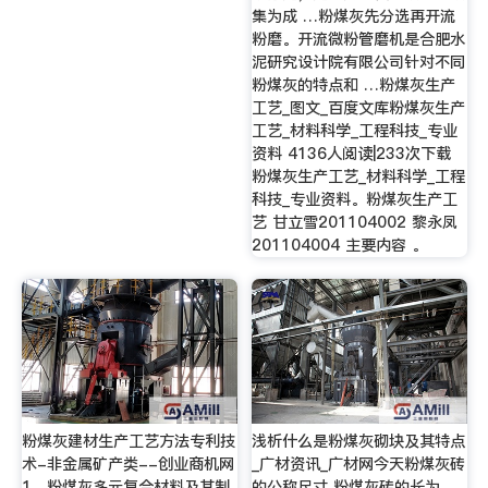
集为成 …粉煤灰先分选再开流
粉磨。开流微粉管磨机是合肥水
泥研究设计院有限公司针对不同
粉煤灰的特点和 …粉煤灰生产
工艺_图文_百度文库粉煤灰生产
工艺_材料科学_工程科技_专业
资料 4136人阅读|233次下载
粉煤灰生产工艺_材料科学_工程
科技_专业资料。粉煤灰生产工
艺 甘立雪201104002 黎永凤
201104004 主要内容 。
粉煤灰建材生产工艺方法专利技
浅析什么是粉煤灰砌块及其特点
术-非金属矿产类--创业商机网
_广材资讯_广材网今天粉煤灰砖
1、粉煤灰多元复合材料及其制
的公称尺寸 粉煤灰砖的长为