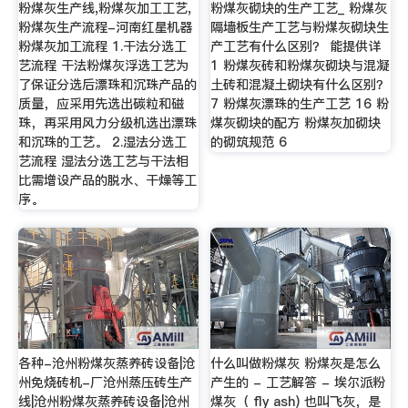
粉煤灰生产线,粉煤灰加工工艺,
粉煤灰砌块的生产工艺_ 粉煤灰
粉煤灰生产流程-河南红星机器
隔墙板生产工艺与粉煤灰砌块生
粉煤灰加工流程 1.干法分选工
产工艺有什么区别？ 能提供详
艺流程 干法粉煤灰浮选工艺为
1 粉煤灰砖和粉煤灰砌块与混凝
了保证分选后漂珠和沉珠产品的
土砖和混凝土砌块有什么区别？
质量，应采用先选出碳粒和磁
7 粉煤灰漂珠的生产工艺 16 粉
珠，再采用风力分级机选出漂珠
煤灰砌块的配方 粉煤灰加砌块
和沉珠的工艺。 2.湿法分选工
的砌筑规范 6
艺流程 湿法分选工艺与干法相
比需增设产品的脱水、干燥等工
序。
各种-沧州粉煤灰蒸养砖设备|沧
什么叫做粉煤灰 粉煤灰是怎么
州免烧砖机-厂沧州蒸压砖生产
产生的 - 工艺解答 - 埃尔派粉
线|沧州粉煤灰蒸养砖设备|沧州
煤灰（ fly ash) 也叫飞灰，是