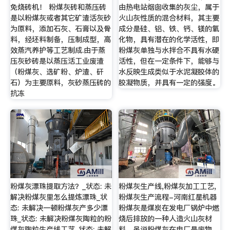
免烧砖机！ 粉煤灰砖和蒸压砖
由热电站烟囱收集的灰尘，属于
是以粉煤灰或者其它矿渣活灰砂
火山灰性质的混合材料，其主要
为原料，添加石灰、石膏以及骨
成分是硅、铝、铁、钙、镁的氧
料，经坯料制备，压制成型，高
化物，具有潜在的化学活性，即
效蒸汽养护等工艺制成.由于蒸
粉煤灰单独与水拌合不具有水硬
压灰砂砖是以蒸压活工业废渣
活性，但在一定条件下，能够与
（粉煤灰、选矿粉、炉渣、矸
水反映生成类似于水泥凝胶体的
石）为主要原料，灰砂蒸压砖的
胶凝物质，并具有一定的强度。
抗冻
粉煤灰漂珠提取方法？_状态: 未
粉煤灰生产线,粉煤灰加工工艺,
解决粉煤灰里怎么提炼漂珠_状
粉煤灰生产流程-河南红星机器
态: 未解决一顿粉煤灰产多少漂
粉煤灰是煤炭在发电厂锅炉中燃
珠_状态: 未解决粉煤灰陶粒的粉
烧后排放的一种人造火山灰材
煤灰陶粒生产线工艺_状态: 未解
料，虽说粉煤灰在电厂是废物，