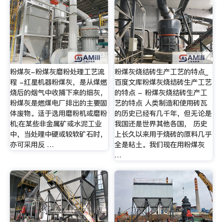
粉煤灰-粉煤灰磨粉处理工艺流
粉煤灰烧结砖生产工艺的特点_
程 -红星机器粉煤灰，是从煤燃
百度文库粉煤灰烧结砖生产工艺
烧后的烟气中收捕下来的细灰，
的特点 - 粉煤灰烧结砖生产工
粉煤灰是燃煤电厂排出的主要固
艺的特点 人类制造和使用砖瓦
体废物。适于选用磨粉机或磨粉
的历史已经有几千年，但无论是
机;在某些非金属矿或水泥工业
我国还是世界其他各国， 历史
中，当处理中硬或较软矿石时，
上长久以来用于烧砖的原料几乎
亦可采用反 …
全是粘土。我们现在用粉煤灰
…