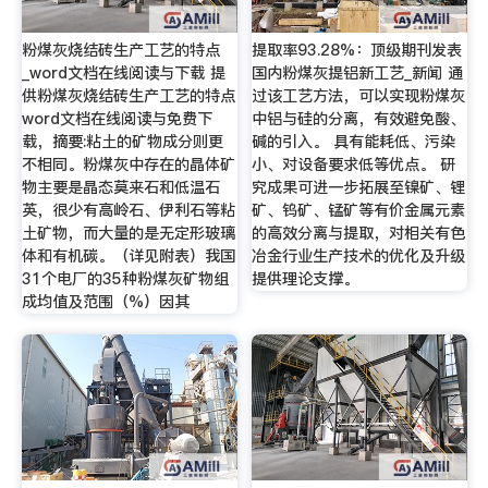
粉煤灰烧结砖生产工艺的特点
提取率93.28%：顶级期刊发表
_word文档在线阅读与下载 提
国内粉煤灰提铝新工艺_新闻 通
供粉煤灰烧结砖生产工艺的特点
过该工艺方法，可以实现粉煤灰
word文档在线阅读与免费下
中铝与硅的分离，有效避免酸、
载，摘要:粘土的矿物成分则更
碱的引入。 具有能耗低、污染
不相同。粉煤灰中存在的晶体矿
小、对设备要求低等优点。 研
物主要是晶态莫来石和低温石
究成果可进一步拓展至镍矿、锂
英，很少有高岭石、伊利石等粘
矿、钨矿、锰矿等有价金属元素
土矿物，而大量的是无定形玻璃
的高效分离与提取，对相关有色
体和有机碳。（详见附表）我国
冶金行业生产技术的优化及升级
31个电厂的35种粉煤灰矿物组
提供理论支撑。
成均值及范围（%）因其