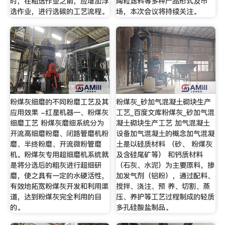
时，在粗选作业之前，应增加浮
陶粒滤料等多种产品形式及市
选作业，进行选碳的工艺流程。
场，本次会议将持续关注。
粉煤灰细磨的不同粉磨工艺及其
粉煤灰_砂加气混凝土砌块生产
应用效果 -红星机器一、粉煤灰
工艺_百度文库粉煤灰_砂加气混
细磨工艺 粉煤灰磨细系统分为
凝土砌块生产工艺 加气混凝土
开流高细磨粉磨、闭路管磨机粉
设备加气混凝土的概念加气混凝
磨、半终粉磨、开流微粉管磨
土是以硅质材料 （砂、 粉煤灰
机。粉煤灰专用超细磨机系统就
及含硅尾矿等） 和钙质材料
是将分选后的粗灰进行超细研
（石灰、水泥）为主要原料，掺
磨，使之具有一定的水硬活性，
加发气剂（铝粉），通过配料、
有效地拓宽粉煤灰开发和利用渠
搅拌、浇注、预 养、切割、蒸
道，达到粉煤灰完全利用的目
压、养护等工艺过程制成的轻质
的。
多孔硅酸盐制品。