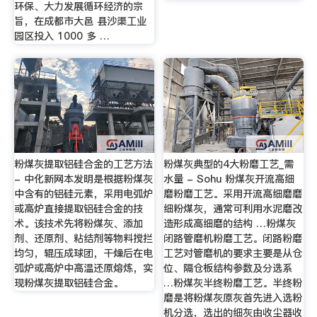
环保、大力发展循环经济的宗
旨，在成都市大邑 县沙渠工业
园区投入 1000 多 …
粉煤灰提取铝硅合金的工艺方法
粉煤灰典型的4大粉磨工艺_需
- 中化新网本发明是根据粉煤灰
水量 - Sohu 粉煤灰开流高细
中含有的铝硅元素，采用电弧炉
磨粉磨工艺。采用开流高细磨磨
或高炉直接提取铝硅合金的技
细粉煤灰，通常可利用水泥磨改
术。该技术先将粉煤灰、添加
造形成高细磨的结构 …粉煤灰
剂、还原剂、粘结剂等物料搅拦
闭路管磨机粉磨工艺。闭路粉磨
均匀，辊压成球团，干燥后在电
工艺对管磨机的要求主要是从仓
弧炉或高炉中高温还原熔炼，实
位、隔仓板结构参数及分选系
现粉煤灰提取铝硅合金。
…粉煤灰半终粉磨工艺。半终粉
磨是将粉煤灰原灰首先进入选粉
机分选，选出的细灰由收尘器收