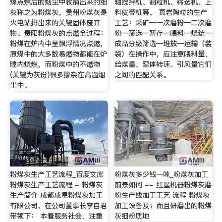
煤点燃后的烟尘中收捕出来的细
轴搅拌机、制粒机、筛选机、上
灰称之为粉煤灰，贵州粉煤灰是
料皮带机等。 页岩陶粒的生产
火电站排出来的关键固体废弃
工艺：采矿—一次磨粉—二次磨
物。贵阳粉煤灰的点燃全过程：
粉—筛选—暂存—喂料—烧结—
粉煤在炉内中呈飘浮情况点燃，
成品分级筛选—堆放—运输（装
原煤中的大多数易燃物都能在炉
袋）在操作中，应注意喂料量、
膛内烧燃，而粉煤中的不燃物
给煤量、窑体转速、引风量它们
(关键为灰份)很多掺杂在高溫烟
之间的匹配关系。
尘中。
粉煤灰生产工艺流程_百度文库
粉煤灰多少钱一吨_粉煤灰加工
粉煤灰生产工艺流程 - 粉煤灰
前景如何 -- 红星机器粉煤灰磨
生产简介 成都成星粉煤灰加工
粉生产线加工工艺 流程 粉煤灰
有限公司，在公司董事长李自君
加工设备及；而且研磨出的粉煤
带领下： 本着服务社会、注重
灰细粉质地