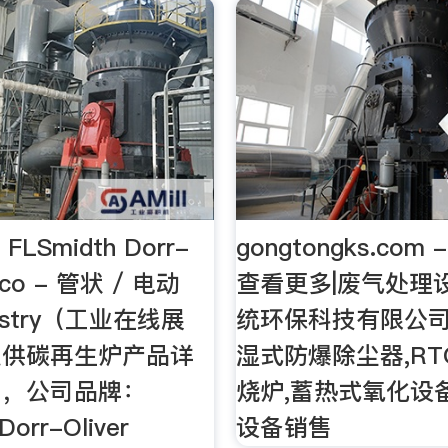
LSmidth Dorr-
gongtongks.com
imco - 管状 / 电动
查看更多|废气处理
ndustry（工业在线展
统环保科技有限公
提供碳再生炉产品详
湿式防爆除尘器,R
：，公司品牌：
烧炉,蓄热式氧化设
Dorr-Oliver
设备销售