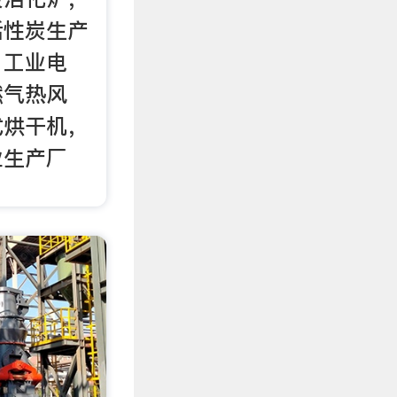
活性炭生产
，工业电
燃气热风
式烘干机，
业生产厂