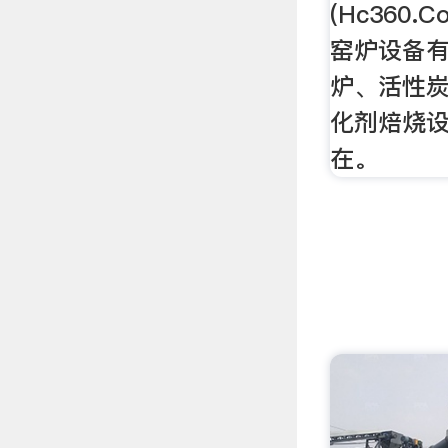
(Hc360
窑炉设备有
炉、活性
化剂焙烧设备
在。