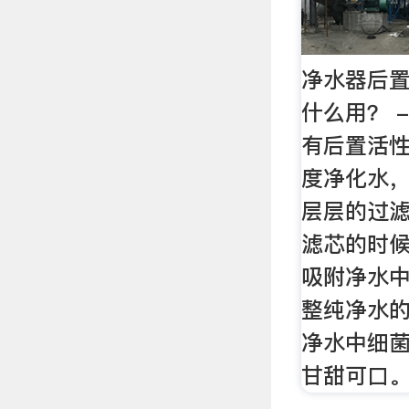
净水器后
什么用？ -
有后置活
度净化水
层层的过
滤芯的时
吸附净水
整纯净水
净水中细
甘甜可口