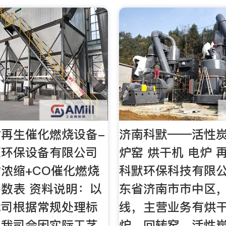
再生催化燃烧设备-
济南科默——活性炭
源环保设备有限公司
炉窑 烘干机 电炉 
浓缩+CO催化燃烧
科默环保科技有限
数表 资料说明：以
东省济南市市中区
我司根据常规处理标
线，主营业务有烘
，我司会因实际工艺
炉，回转窑，活性