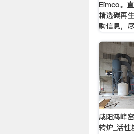
Eimco
精选碳再
购信息，尽在D
咸阳鸿峰窑
转炉_活性