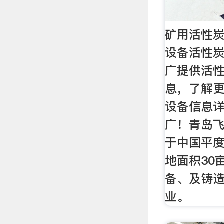
矿用活性炭
设备活性炭
广提供活
息，了解
设备信息
广！青岛
于中国平
地面积30
备、及铸
业。