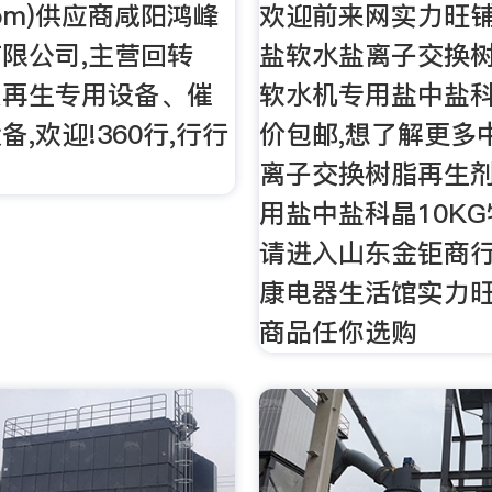
.Com)供应商咸阳鸿峰
欢迎前来网实力旺
限公司,主营回转
盐软水盐离子交换
炭再生专用设备、催
软水机专用盐中盐科
,欢迎!360行,行行
价包邮,想了解更多
离子交换树脂再生
用盐中盐科晶10K
请进入山东金钜商
康电器生活馆实力
商品任你选购