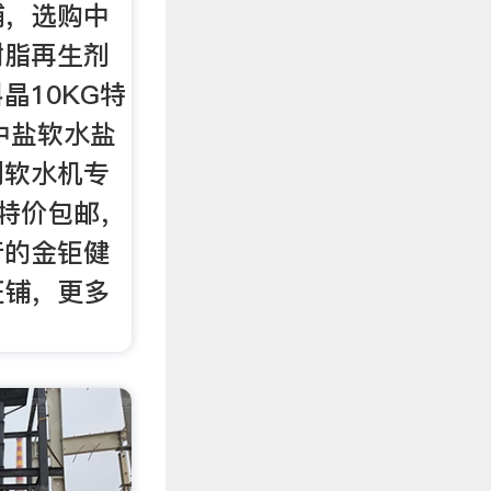
铺，选购中
树脂再生剂
晶10KG特
中盐软水盐
剂软水机专
G特价包邮，
行的金钜健
旺铺，更多