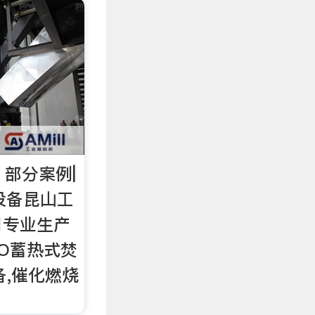
 - 部分案例|
设备昆山工
司专业生产
TO蓄热式焚
备,催化燃烧