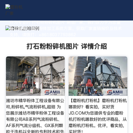
作为专业的 打石粉粉碎机图片 制造厂家，我们致力于为您量
身定制高价值的粉体加工系统方案。获取厂家直销报价及技术
支持，请拨打：+8618037793862
打石粉粉碎机图片 详情介绍
潍坊市精华粉体工程设备有限公
【磨粉机打粉机】磨粉机打粉机
司,粉碎机,气流粉碎机,超细 为
哪款好？看实拍，买好货
您展示潍坊市精华粉体工程设备
JD.COM为您提供专业的磨粉
有限公司AB系列气流粉碎机、
机打粉机哪款好的优评商品，从
AF系列气流分级机、GX系列颗
磨粉机打粉机。优评，看实拍，
粒干洗机以全新的专利技术和先
买好货！