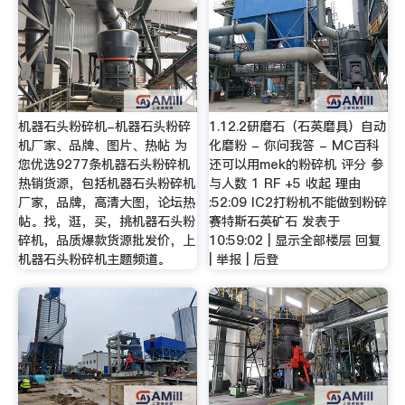
机器石头粉碎机-机器石头粉碎
1.12.2研磨石（石英磨具）自动
机厂家、品牌、图片、热帖 为
化磨粉 - 你问我答 - MC百科
您优选9277条机器石头粉碎机
还可以用mek的粉碎机 评分 参
热销货源，包括机器石头粉碎机
与人数 1 RF +5 收起 理由
厂家，品牌，高清大图，论坛热
:52:09 IC2打粉机不能做到粉碎
帖。找，逛，买，挑机器石头粉
赛特斯石英矿石 发表于
碎机，品质爆款货源批发价，上
10:59:02 | 显示全部楼层 回复
机器石头粉碎机主题频道。
| 举报 | 后登