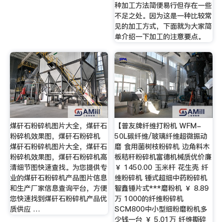
种加工方法简便易行但存在一些
不足之处。因为这是一种比较常
见的加工方式，下面就为大家简
单介绍一下加工的注意要点。
煤矸石粉碎机图片大全，煤矸石
【普友牌纤维打粉机 WFM-
粉碎机效果图，煤矸石粉碎机
50L碳纤维/玻璃纤维超微振动
煤矸石粉碎机图片大全，煤矸石
磨 食用菌树枝粉碎机 边角料木
粉碎机效果图，煤矸石粉碎机高
板秸秆粉碎机富德机械质优价廉
清细节图快速查找。为您提供专
￥ 1450.00 玉米杆 花生壳 纤
业的煤矸石粉碎机产品图片信息
维粉碎机 锤式超细中药粉碎机
和生产厂家信息查询平台，方便
智鑫锤片式***磨粉机 ￥ 8.89
您快速找到煤矸石粉碎机产品优
万 1000的纤维粉碎机
质供应 …
SCM800中小型细粉磨粉机多
少钱一台 ￥ 5.01万 纤维撕碎