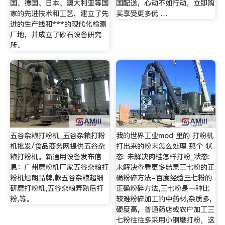
国、德国、日本、澳大利亚等国
国配送，心动不如行动，立即购
家的先进技术和工艺，建立了先
买享受更多优 …
进的生产线和***的现代化检测
厂地，并成立了砂石设备研究
所。
五谷杂粮打粉机_五谷杂粮打粉
我的世界工业mod 里的 打粉机
机批发/食品商务网提供五谷杂
打出来的粉末怎么处理 那个 状
粮打粉机。新通用设备发布信
态: 未解决肉桂怎样打粉_状态:
息：广州磨粉机厂家五谷杂粮打
未解决查看更多结果三七粉的正
粉机旭朗品牌,款五谷杂粮超细
确粉碎方法-百度经验三七粉的
研磨打粉机,五谷杂粮弄熟后打
正确粉碎方法,三七粉是一种比
粉,等。
较难粉碎加工的中药材,杂质多,
硬度高，普通药店或农户加工三
七粉往往多采用小钢磨打粉，这