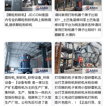
【颗粒粉碎机】JD.COM是国
请问家用打粉机哪个牌子比较
内专业的颗粒粉碎机网上购物商
好？_土巴兔装修问答土巴兔装
城,提供颗粒粉碎机
修问答平台为网友提供各种请问
家用打粉机哪个牌子比较好？问
题解答.大德的
磨粉机_粉碎机_砂粉设备_环保
打花椒的机子家用小型研磨机五
设备–【设备有限 是一家以生
谷打芝麻粉机粉碎机米粉杂粮
产矿石磨粉机为主的生产厂家，
打花椒的机子家用小型研磨机五
集科研、生产、销售为一体的大
谷打芝麻粉机粉碎机米粉杂粮辅
型股份制企业，现拥有三个大型
食三七电动打胡椒粉机打粉机
生产厂地。公司先后引进了美
图片色图片、！【正品行货，全