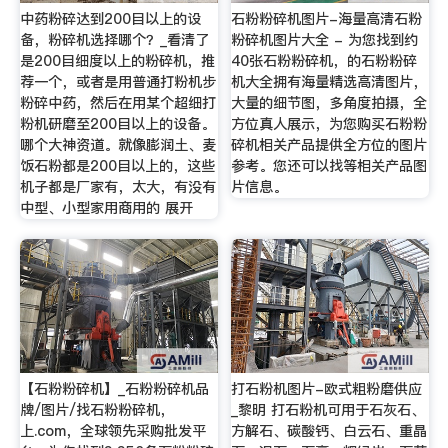
中药粉碎达到200目以上的设
石粉粉碎机图片-海量高清石粉
备，粉碎机选择哪个？_看清了
粉碎机图片大全 - 为您找到约
是200目细度以上的粉碎机，推
40张石粉粉碎机，的石粉粉碎
荐一个，或者是用普通打粉机步
机大全拥有海量精选高清图片，
粉碎中药，然后在用某个超细打
大量的细节图，多角度拍摄，全
粉机研磨至200目以上的设备。
方位真人展示，为您购买石粉粉
哪个大神资道。就像膨润土、麦
碎机相关产品提供全方位的图片
饭石粉都是200目以上的，这些
参考。您还可以找等相关产品图
机子都是厂家有，太大，有没有
片信息。
中型、小型家用商用的 展开
【石粉粉碎机】_石粉粉碎机品
打石粉机图片-欧式粗粉磨供应
牌/图片/找石粉粉碎机，
_黎明 打石粉机可用于石灰石、
上.com，全球领先采购批发平
方解石、碳酸钙、白云石、重晶