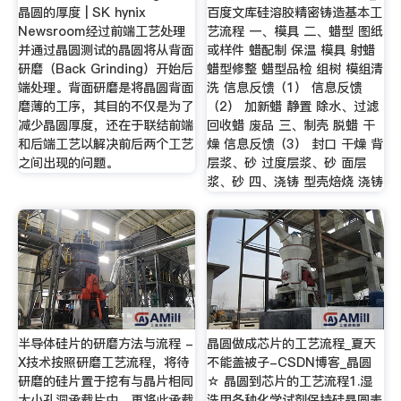
晶圆的厚度 | SK hynix
百度文库硅溶胶精密铸造基本工
Newsroom经过前端工艺处理
艺流程 一、模具 二、蜡型 图纸
并通过晶圆测试的晶圆将从背面
或样件 蜡配制 保温 模具 射蜡
研磨（Back Grinding）开始后
蜡型修整 蜡型品检 组树 模组清
端处理。背面研磨是将晶圆背面
洗 信息反馈（1） 信息反馈
磨薄的工序，其目的不仅是为了
（2） 加新蜡 静置 除水、过滤
减少晶圆厚度，还在于联结前端
回收蜡 废品 三、制壳 脱蜡 干
和后端工艺以解决前后两个工艺
燥 信息反馈（3） 封口 干燥 背
之间出现的问题。
层浆、砂 过度层浆、砂 面层
浆、砂 四、浇铸 型壳焙烧 浇铸
半导体硅片的研磨方法与流程 -
晶圆做成芯片的工艺流程_夏天
X技术按照研磨工艺流程，将待
不能盖被子-CSDN博客_晶圆
研磨的硅片置于挖有与晶片相同
☆ 晶圆到芯片的工艺流程1.湿
大小孔洞承载片中，再将此承载
洗用各种化学试剂保持硅晶圆表