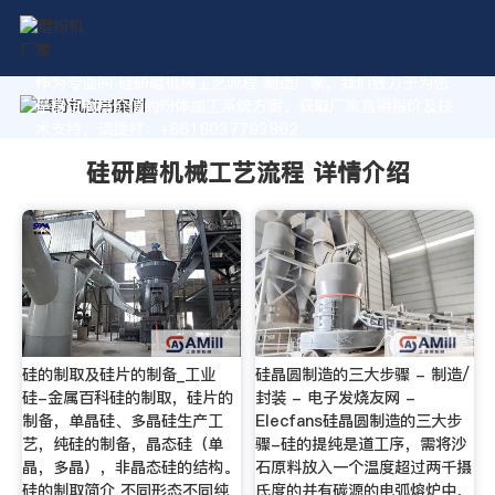
作为专业的 硅研磨机械工艺流程 制造厂家，我们致力于为您
量身定制高价值的粉体加工系统方案。获取厂家直销报价及技
术支持，请拨打：+8618037793862
硅研磨机械工艺流程 详情介绍
硅的制取及硅片的制备_工业
硅晶圆制造的三大步骤 - 制造/
硅-金属百科硅的制取，硅片的
封装 - 电子发烧友网 -
制备，单晶硅、多晶硅生产工
Elecfans硅晶圆制造的三大步
艺，纯硅的制备，晶态硅（单
骤-硅的提纯是道工序，需将沙
晶，多晶），非晶态硅的结构。
石原料放入一个温度超过两千摄
硅的制取简介 不同形态不同纯
氏度的并有碳源的电弧熔炉中，