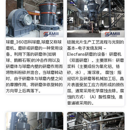
球磨_360百科球磨,球磨又称球
硅抛光片生产工艺流程与光刻的
磨机。磨碎或研磨的一种常用设
基本-电子发烧友网 -
备。利用下落的研磨体(如钢
Elecfans研磨的设备：研磨机
球、鹅孵石等)的冲击作用以及
（双面研磨）。主要原料：研磨
研磨体与球磨内壁的研磨作用而
浆料（主要成份为氧化铝，铬
将物料粉碎并混合。当球磨转动
砂，水），滑浮液。 腐蚀：指
时，由于研磨体与球磨内壁之间
经切片及研磨等机械加工后，晶
的摩擦作用，将研磨体依旋转的
片表面受加工应力而形成的损伤
方向带上后再落下。
层，通常采用化学腐蚀去除。腐
蚀的方式：（A）酸性腐蚀，是
普遍被采用的。