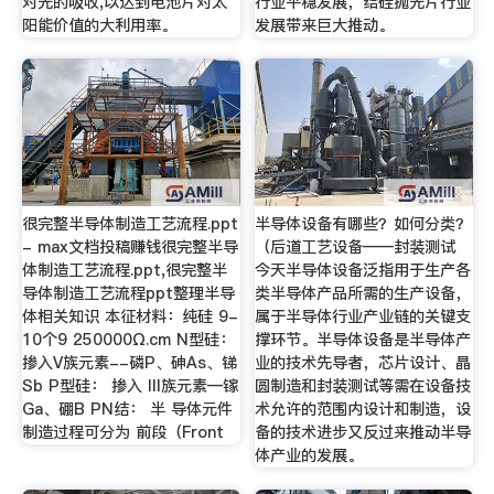
对光的吸收,以达到电池片对太
行业平稳发展，给硅抛光片行业
阳能价值的大利用率。
发展带来巨大推动。
很完整半导体制造工艺流程.ppt
半导体设备有哪些？如何分类？
- max文档投稿赚钱很完整半导
（后道工艺设备——封装测试
体制造工艺流程.ppt,很完整半
今天半导体设备泛指用于生产各
导体制造工艺流程ppt整理半导
类半导体产品所需的生产设备，
体相关知识 本征材料：纯硅 9-
属于半导体行业产业链的关键支
10个9 250000Ω.cm N型硅：
撑环节。半导体设备是半导体产
掺入V族元素--磷P、砷As、锑
业的技术先导者，芯片设计、晶
Sb P型硅： 掺入 III族元素—镓
圆制造和封装测试等需在设备技
Ga、硼B PN结： 半 导体元件
术允许的范围内设计和制造，设
制造过程可分为 前段（Front
备的技术进步又反过来推动半导
体产业的发展。