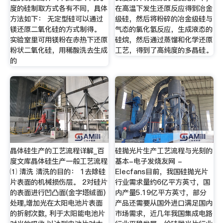
度的硅制取方式各有不同，具体
在高温下发生还原反应得到冶金
方法如下： 无定型硅可以通过
级硅，然后将粉碎的冶金级硅与
镁还原二氧化硅的方式制得。
气态的氯化氢反应，生成液态的
实验室里可用镁粉在赤热下还原
硅烷，然后通过蒸馏和化学还原
粉状二氧化硅，用稀酸洗去生成
工艺，得到了高纯度的多晶硅。
的
晶体硅生产的工艺流程详解_百
硅抛光片生产工艺流程与光刻的
度文库晶体硅生产一般工艺流程
基本-电子发烧友网 -
⑴ 清洗 清洗的目的： 1去除硅
Elecfans目前，我国硅抛光片
片表面的机械损伤层。 2对硅片
行业需求量约6亿平方英寸，国
的表面进行凹凸面(金字塔绒面)
内产量5.19亿平方英寸，部分
处理,增加光在太阳电池片表面
产品还需要从国外进口满足国内
的折射次数, 利于太阳能电池片
市场需求，近几年我国集成电路