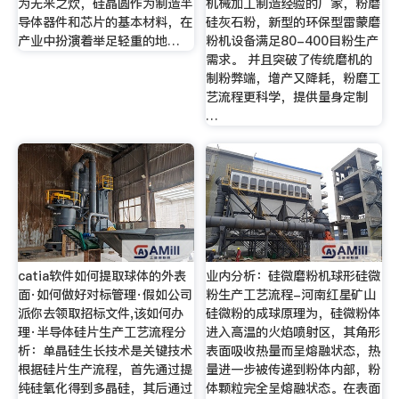
为无米之炊，硅晶圆作为制造半
机械加工制造经验的厂家，粉磨
导体器件和芯片的基本材料，在
硅灰石粉，新型的环保型雷蒙磨
产业中扮演着举足轻重的地…
粉机设备满足80-400目粉生产
需求。 并且突破了传统磨机的
制粉弊端，增产又降耗，粉磨工
艺流程更科学，提供量身定制
…
catia软件如何提取球体的外表
业内分析：硅微磨粉机球形硅微
面·如何做好对标管理·假如公司
粉生产工艺流程-河南红星矿山
派你去领取招标文件,该如何办
硅微粉的成球原理为，硅微粉体
理·半导体硅片生产工艺流程分
进入高温的火焰喷射区，其角形
析：单晶硅生长技术是关键技术
表面吸收热量而呈熔融状态，热
根据硅片生产流程，首先通过提
量进一步被传递到粉体内部，粉
纯硅氧化得到多晶硅，其后通过
体颗粒完全呈熔融状态。在表面