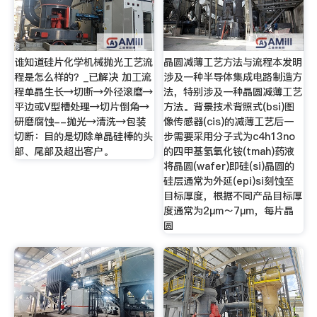
谁知道硅片化学机械抛光工艺流
晶圆减薄工艺方法与流程本发明
程是怎么样的？_已解决 加工流
涉及一种半导体集成电路制造方
程单晶生长→切断→外径滚磨→
法，特别涉及一种晶圆减薄工艺
平边或V型槽处理→切片倒角→
方法。背景技术背照式(bsi)图
研磨腐蚀--抛光→清洗→包装
像传感器(cis)的减薄工艺后一
切断：目的是切除单晶硅棒的头
步需要采用分子式为c4h13no
部、尾部及超出客户。
的四甲基氢氧化铵(tmah)药液
将晶圆(wafer)即硅(si)晶圆的
硅层通常为外延(epi)si刻蚀至
目标厚度，根据不同产品目标厚
度通常为2μm～7μm，每片晶
圆