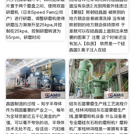
片置于两个磨盘之间，使用双面
面没有杂质2.光刻用紫外线透过
研磨机（日本Speed Fam公司
【蒙版】照射硅晶圆 被照到的
产）进行研磨。调整研磨机使得
地方就会容易被清洗掉 没有被
研磨压力渐渐升至25kpa,并控
照射到的地方就会保持原样 于
制在25kpa，控制研磨转速为
是就可以在硅晶圆上面刻出来想
55rpm，研磨时间
要的图案了 注意 这个时候还没
有加入【杂质】 依然是一个硅
晶圆3.离子注入在硅
晶圆制造的过程 - 知乎半导体
硅灰石雷蒙磨生产线工艺流程介
作为我国重要的产业之一，每年
绍_桂林鸿程硅灰石雷蒙磨生产
为全球贡献近五千亿美金的产
线,雷蒙磨粉机设备 什么设备是
值，可以毫不夸张的说，半导体
专业磨硅灰石粉的磨粉机？磨粉
技术无处不在。俗话说：巧妇难
机厂家桂林鸿程是一家拥有丰富