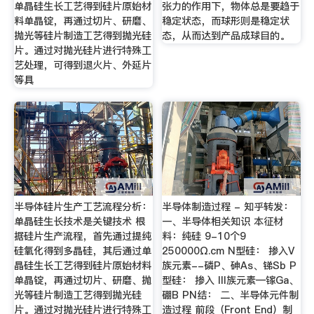
单晶硅生长工艺得到硅片原始材
张力的作用下，物体总是要趋于
料单晶锭，再通过切片、研磨、
稳定状态，而球形则是稳定状
抛光等硅片制造工艺得到抛光硅
态，从而达到产品成球目的。
片。通过对抛光硅片进行特殊工
艺处理，可得到退火片、外延片
等具
半导体硅片生产工艺流程分析：
半导体制造过程 - 知乎转发：
单晶硅生长技术是关键技术 根
一、半导体相关知识 本征材
据硅片生产流程，首先通过提纯
料：纯硅 9-10个9
硅氧化得到多晶硅，其后通过单
250000Ω.cm N型硅： 掺入V
晶硅生长工艺得到硅片原始材料
族元素--磷P、砷As、锑Sb P
单晶锭，再通过切片、研磨、抛
型硅： 掺入 III族元素—镓Ga、
光等硅片制造工艺得到抛光硅
硼B PN结： 二、半导体元件制
片。通过对抛光硅片进行特殊工
造过程 前段（Front End）制