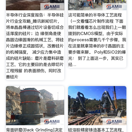
半导体行业深度报告：半导体硅
这可能简单的半导体工艺流程
片行业全攻略_腾讯新闻切片，
（一文看懂芯片制作流程 下面
将单晶晶棒通过切片设备切成合
我们就看看怎么出现我们上一期
适厚度的硅片；边 缘倒角是使
提到的CMOS模型，由于实际
晶圆边缘圆滑的机械工艺，将硅
的process需要几千个步骤，我
片边缘修正成圆弧状，改善硅片
在这里就拿简单的8寸晶圆的主
的机械强度， 减少应力集中造
要步骤来聊。 Poly和SiO2的曝
成的硅片缺陷；磨片是磨料研磨
光： 到了上面这一步，其实已
工艺，它的主要目的是去除切片
经…
工程残留 的表面损伤，同时改
善硅片
背面研磨(Back Grinding)决定
硅溶胶精密铸造基本工艺流程_