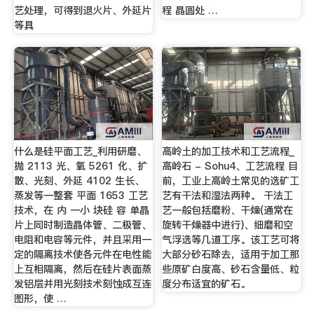
艺处理，可得到退火片、外延片
程 晶圆处 …
等具
什么是硅平面工艺_利用研磨、
高岭土的加工技术和工艺流程_
抛 2113 光、氧 5261 化、扩
高岭石 - Sohu4、工艺流程 目
散、光刻、外延 4102 生长、
前，工业上高岭土常见的选矿工
蒸发等一整套 平面 1653 工艺
艺有干法和湿法两种。 干法工
技术，在 内 一小 块硅 容 单晶
艺一般包括磨粉、干燥(通常在
片上同时制造晶体管、二极管、
旋转干燥器中进行)、细磨和空
电阻和电容等元件，并且采用一
气浮选等几道工序。该工艺可将
定的隔离技术使各元件在电性能
大部分砂石除去，适用于加工那
上互相隔离，然后在硅片表面蒸
些原矿白度高、砂石含量低、粒
发铝层并用光刻技术刻蚀成互连
度分布适宜的矿石。
图形，使 …