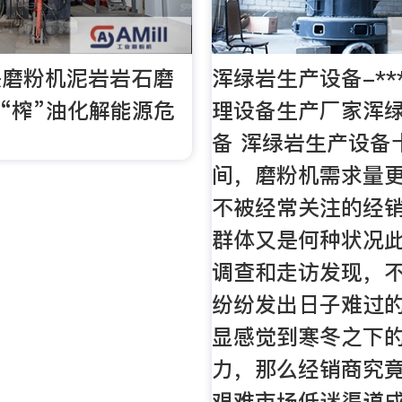
头磨粉机泥岩岩石磨
浑绿岩生产设备-***
头“榨”油化解能源危
理设备生产厂家浑
备 浑绿岩生产设备
间，磨粉机需求量
不被经常关注的经
群体又是何种状况
调查和走访发现，
纷纷发出日子难过
显感觉到寒冬之下
力，那么经销商究
艰难市场低迷渠道