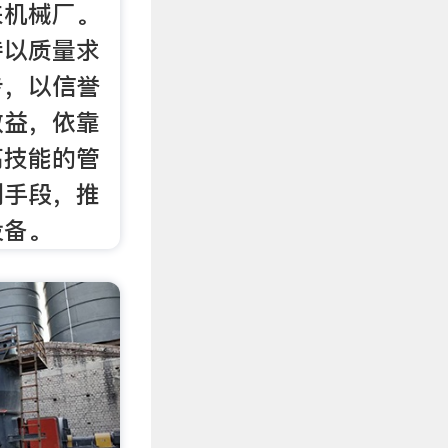
来机械厂。
持以质量求
步，以信誉
效益，依靠
高技能的管
测手段，推
设备。