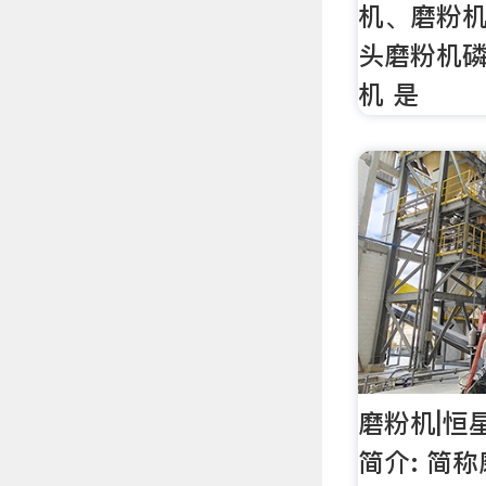
机、磨粉
头磨粉机
机 是
磨粉机|恒
简介: 简