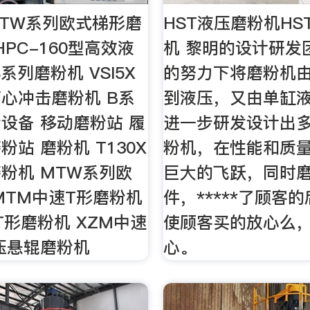
MTW系列欧式梯形磨
HST液压磨粉机HS
PC-160型高效液
机 黎明的设计研发
系列磨粉机 VSI5X
的努力下将磨粉机
心冲击磨粉机 B系
到液压，又由单缸
设备 移动磨粉站 履
进一步研发设计出
站 磨粉机 T130X
粉机，在性能和质
粉机 MTW系列欧
巨大的飞跃，同时
MTM中速T形磨粉机
件，*****了顾客
T形磨粉机 XZM中速
使顾客买的放心么
压悬辊磨粉机
心。