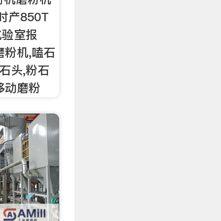
产850T
化验室报
磨粉机,嗑石
粉石头,粉石
移动磨粉