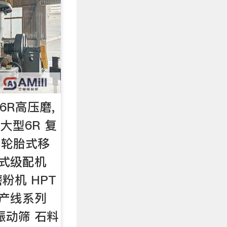
6R高压磨,
大型6R 复
 轮胎式移
辊式级配机
粉机 HPT
生产线系列
振动筛 石料