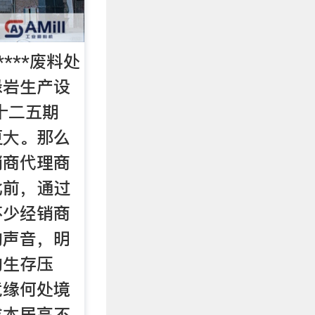
***废料处
绿岩生产设
十二五期
更大。那么
销商代理商
此前，通过
不少经销商
的声音，明
的生存压
竟缘何处境
成本居高不