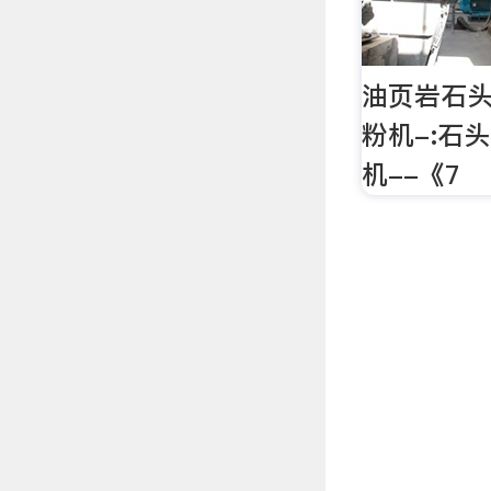
油页岩石
粉机-:石
机--《7