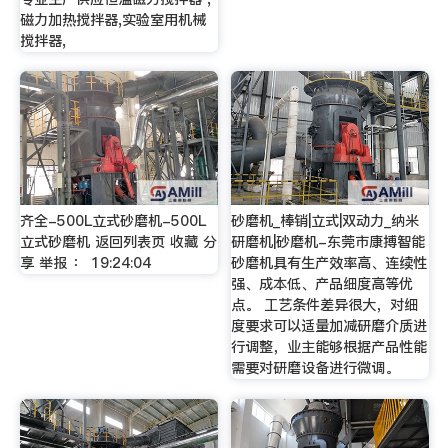
磁力加热搅拌器,实验室用机械
搅拌器,
齐全-500L立式砂磨机-500L
砂磨机_棒销|立式|双动力_纳米
立式砂磨机 返回列表页 收藏 分
研磨机|砂磨机-东莞市康搏智能
享 举报 ： 19:24:04
砂磨机具有生产效率高、连续性
强、成本低、产品细度高等优
点。 工艺条件差异很大，对细
度要求可以适量加减研磨介质进
行调整，业主能够根据产品性能
需要对研磨设备进行微调。