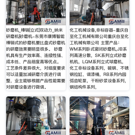
砂磨机_棒销|立式|双动力_纳米
化工机械设备,非标容器-重庆自
研磨机|砂磨机-东莞市康搏智能
至化工机械有限公司重庆自至化
棒销式的砂磨机要比盘式砂磨机
工机械有限公司 主营产品：
的研磨效果要明显很多。 砂磨
WM系列卧式密闭砂磨机,JB系
机具有生产效率高、连续性强、
列高速分散，SK系列立式砂磨
成本低、产品细度高等优点。
机机，LQM系列立式球磨机，
工艺条件差异很大，对细度要求
化工非标设备系列，碳钢、不锈
可以适量加减研磨介质进行调
钢拉缸、调漆桶，RB系列内园
整，业主能够根据产品性能需要
弧齿轮泵，干粉砂浆设备系列，
对研磨设备进行微调。
钢结构件系列，