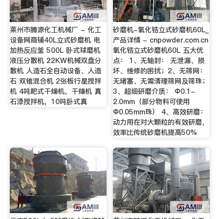
莱州市腾源化工机械厂 - 化工
砂磨机-氧化锆立式砂磨机60L_
设备网商铺40L立式砂磨机 电
产品详情 - cnpowder.com.cn
加热反应釜 500L 卧式球磨机
氧化锆立式砂磨机60L 五大优
液压分散机 22KW机械双盘分
点： 1、无轴封： 无泄漏、损
散机 人造石全自动设备、人造
坏、维修的困扰；2、无筛网：
石 双锥混合机 2张板行星搅拌
无堵塞、无需清理筛网及筛珠；
机 4吨耙式干燥机，干燥机 真
3、超细研磨介质： Φ0.1-
石漆搅拌机，10吨卧式真
2.0mm（部分物料可使用
Φ0.05mm珠） 4、高效研磨：
动力用在对大颗粒的有效研磨，
效率比传统砂磨机提高50%