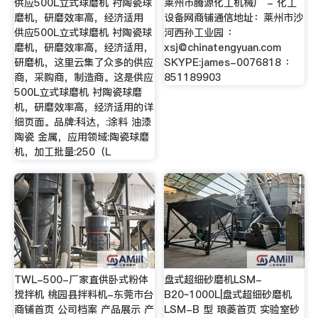
供应500L立式球磨机 衬陶瓷球
莱州市腾源化工机械厂 - 化工
磨机，研磨效率高，经济适用
设备网商铺通信地址：莱州市沙
供应500L立式球磨机 衬陶瓷球
河西孙工业园 ：
磨机，研磨效率高，经济适用，
xsj@chinatengyuan.com
研磨机，这里云集了众多的供应
SKYPE:james-0076818 ：
商，采购商，制造商。这是供应
851189903
500L立式球磨机 衬陶瓷球磨
机，研磨效率高，经济适用的详
细页面。品牌:科达，:涂料 油漆
陶瓷 金属，应用领域:陶瓷球磨
机，加工批量:250（L
TWL-500-厂家直供卧式粉体
盘式超细砂磨机LSM-
搅拌机 桃园县拌料机-东莞市台
B20~1000L|盘式超细砂磨机
商铺首页 公司档案 产品展示 产
LSM-B 型 琅菱首页 实验室砂