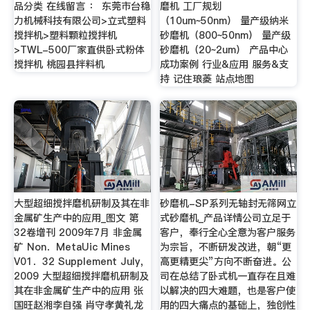
品分类 在线留言 ： 东莞市台稳
磨机 工厂规划
力机械科技有限公司>立式塑料
（10um~50nm） 量产级纳米
搅拌机>塑料颗粒搅拌机
砂磨机（800~50nm） 量产级
>TWL-500厂家直供卧式粉体
砂磨机（20~2um） 产品中心
搅拌机 桃园县拌料机
成功案例 行业&应用 服务&支
持 记住琅菱 站点地图
大型超细搅拌磨机研制及其在非
砂磨机-SP系列无轴封无筛网立
金属矿生产中的应用_图文 第
式砂磨机_产品详情公司立足于
32卷增刊 2009年7月 非金属
客户，奉行全心全意为客户服务
矿 Non．MetaUic Mines
为宗旨，不断研发改进，朝“更
V01．32 Supplement July，
高更精更尖”方向不断奋进。公
2009 大型超细搅拌磨机研制及
司在总结了卧式机一直存在且难
其在非金属矿生产中的应用 张
以解决的四大难题，也是客户使
国旺赵湘李自强 肖守孝黄礼龙
用的四大痛点的基础上，独创性