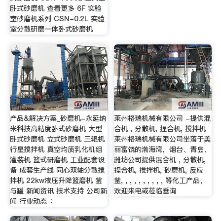
卧式砂磨机 查看更多 6F 实验
室砂磨机系列 CSN-0.2L 实验
室分散研磨一体卧式砂磨机
产品&解决方案_砂磨机-永延纳
莱州格瑞机械有限公司 -提供混
米科技高粘度卧式砂磨机 大型
合机 , 分散机, 捏合机, 搅拌机
卧式砂磨机 立式砂磨机 三辊机
莱州格瑞机械有限公司坐落于美
行星搅拌机 真空均质乳化机组
丽富饶的渤海湾，烟台、青岛、
灌装机 篮式研磨机 工业配套设
潍坊公司提供混合机 , 分散机,
备 成套生产线 同心双轴分散搅
捏合机, 搅拌机, 砂磨机, 反应
拌机 22kw液压升降篮磨机 釜
釜, , , , , , , , , , 等化工产品，
与罐 新闻资讯 技术支持 公司新
欢迎来电或莅临垂询
闻 行业动态 ：