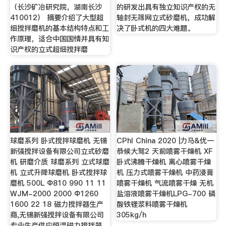
（长沙矿冶研究院，湖南长沙
的研发出具有独立知识产权的无
410012） 摘要介绍了大型超
轴封无筛网立式砂磨机，成功解
细搅拌磨机的基本结构特点和工
决了卧式机的四大难题。
作原理，适合中国国情并具有知
识产权的立式超细搅拌磨
球磨系列 卧式搅拌球磨机 无锡
CPhI China 2020 |力马&优一
新强搅拌设备有限公司立式砂磨
恭候大驾2 天前喷雾干燥机 XF
机 研磨介质 球磨系列 立式球磨
卧式沸腾干燥机 离心喷雾干燥
机 立式升降球磨机 卧式搅拌球
机 压力式喷雾干燥机 中药浸膏
磨机 500L Φ810 990 11 11
喷雾干燥机 气流喷雾干燥 无机
WJM-2000 2000 Φ1260
盐溶液喷雾干燥机LPG-700 磷
1600 22 18 磁力搅拌器生产
酸铁锂浆料喷雾干燥机
商,无锡新强搅拌设备有限公司
305kg/h
专业生产供应恒温磁力搅拌器 ,