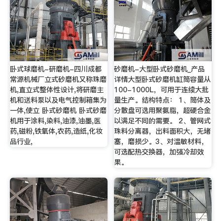
卧式球磨机-研磨机-四川成都
砂磨机-大型卧式砂磨机_产品
常源机械厂立式砂磨机又称珠磨
详情大型卧式砂磨机缸筒容量从
机,直立式整体性设计,将研磨主
100-1000L，可用于连续大批
机和送料泵以及电气控制箱集为
量生产。结构特点： 1、筒体及
一体,使立 卧式砂磨机 卧式砂磨
分散盘可选用聚氨脂，超硬合金
机用于涂料,染料,油漆,油墨,医
以满足不同的需要。 2、管网式
药,磁粉,铁氧体,农药,造纸,化妆
珠料分离器，出料面积大，无堵
品行业,
塞，磨损少。3、对温敏材料，
可选配热交换器，加强冷却效
果。