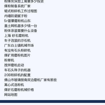
粉煤灰深加工需要多少投资
煤粉制备系统厂家
辊式粉碎机工作过程图
内墙防瓷腻子粉
5r雷蒙磨粉机山东
盖土网机器多少钱一台
粉体涂装需要什么设备
上海 砂石磨粉机
车子改装的沙石机
广东白土镇机械市场
有没有石头粉碎机
煤矿用磨粉机图片
粉翠机
搅拌磨机启动
车石头珠子的机器
20B粉碎机的配置
佛山市玻璃倒角双边磨机厂家有那些
离心式选粉机
煤矸石磨粉机械价格
网站地图