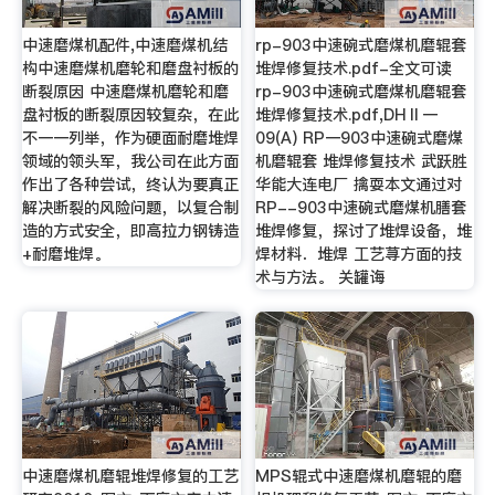
中速磨煤机配件,中速磨煤机结
rp-903中速碗式磨煤机磨辊套
构中速磨煤机磨轮和磨盘衬板的
堆焊修复技术.pdf-全文可读
断裂原因 中速磨煤机磨轮和磨
rp-903中速碗式磨煤机磨辊套
盘衬板的断裂原因较复杂，在此
堆焊修复技术.pdf,DHⅡ一
不一一列举，作为硬面耐磨堆焊
09(A) RP一903中速碗式磨煤
领域的领头军，我公司在此方面
机磨辊套 堆焊修复技术 武跃胜
作出了各种尝试，终认为要真正
华能大连电厂 擒耍本文通过对
解决断裂的风险问题，以复合制
RP--903中速碗式磨煤机膳套
造的方式安全，即高拉力钢铸造
堆焊修复，探讨了堆焊设备，堆
+耐磨堆焊。
焊材料．堆焊 工艺荨方面的技
术与方法。 关罐诲
中速磨煤机磨辊堆焊修复的工艺
MPS辊式中速磨煤机磨辊的磨