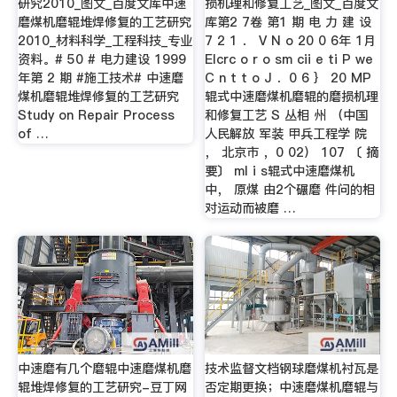
研究2010_图文_百度文库中速
损机理和修复工艺_图文_百度文
磨煤机磨辊堆焊修复的工艺研究
库第2 7卷 第1 期 电 力 建 设
2010_材料科学_工程科技_专业
7 2 1 ． V N o 20 0 6年 1月
资料。# 50 # 电力建设 1999
Elcrc o r o sm cii e ti P we
年第 2 期 #施工技术# 中速磨
C n t t o J ．0 6 ｝ 20 MP
煤机磨辊堆焊修复的工艺研究
辊式中速磨煤机磨辊的磨损机理
Study on Repair Process
和修复工艺 S 丛相 州 （中国
of …
人民解放 军装 甲兵工程学 院
， 北京市 ，0 02） 107 〔 摘
要〕 ml i s辊式中速磨煤机
中， 原煤 由2个碾磨 件问的相
对运动而被磨 …
中速磨有几个磨辊中速磨煤机磨
技术监督文档钢球磨煤机衬瓦是
辊堆焊修复的工艺研究-豆丁网
否定期更换；中速磨煤机磨辊与