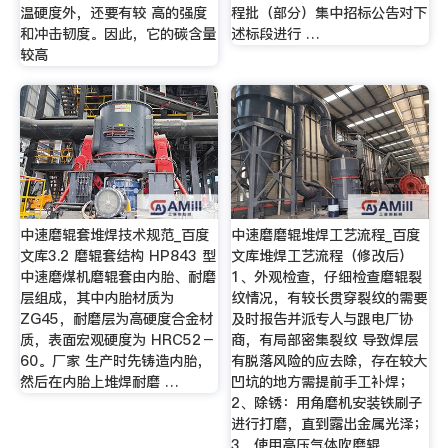
温硬度外，还要有较 高的强度
程批（部分）集中招标公告对下
和冲击韧度。因此，它的碳含量
述标段进行 …
较高
中速磨辊套堆焊技术规范_百度
中速磨磨辊堆焊工艺流程_百度
文库3.2 磨辊套结构 HP843 型
文库堆焊工艺流程（修改后）
中速磨煤机磨辊套由内胎、耐磨
1、外观检查，仔细检查磨辊裂
层组成，其中内胎材质为
纹情况，有较长贯穿裂纹的需要
ZG45，耐磨层为高硬度合金材
及时报告并派专人与跟电厂协
质，表面宏观硬度为 HRC52－
商，有局部密集裂纹 导致焊层
60。厂家 生产时先铸造内胎，
有脱落风险的应去除，存在较大
然后在内胎上堆焊耐磨 …
凹坑的地方需提前手工补焊；
2、除锈：用角磨机安装铁刷子
进行打磨，直到露出金属光泽；
3，使用高压气体吹磨辊