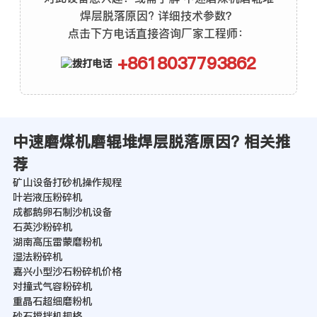
焊层脱落原因? 详细技术参数？
点击下方电话直接咨询厂家工程师：
+8618037793862
中速磨煤机磨辊堆焊层脱落原因? 相关推
荐
矿山设备打砂机操作规程
叶岩液压粉碎机
成都鹅卵石制沙机设备
石英沙粉碎机
湖南高压雷蒙磨粉机
湿法粉碎机
嘉兴小型沙石粉碎机价格
对撞式气容粉碎机
重晶石超细磨粉机
砂石搅拌机规格