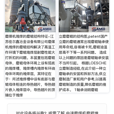
磨煤机堆焊的磨辊结构特征-江
立磨磨辊的结构图,patent国产
苏佳尔鑫冶金设备有限公司磨煤
立磨的磨辊通常出现磨辊轴承使
机堆焊的磨辊结构解决了高温工
用寿命短,容易被卡死,磨辊油温
作环境下磨辊堆焊层耐磨性能大
居高不下等一系列问题。 造成
打折扣的问题。本装置包括磨辊
以上问题的原因是磨辊轴承安装
母体，磨辊母体环周上设有弧底
不当所引起。 根据LOESCHE
的堆焊槽，堆焊槽内堆焊有环绕
立磨制造经验,在此介绍一种立
母体环周的堆焊层，其特征在
磨轴承的安装和拆卸方法,供立
于：所述堆焊槽中设有底部与磨
磨制造厂家和用户参考,以提高
辊母体相连的导热翅片，导热翅
磨辊制造的质量,降低磨辊的维
片嵌入堆焊层中，导热翅片的顶
护成本。 1轴承说明磨辊
端位于堆焊
对此设备感兴趣？或需了解 中速磨煤机磨辊堆