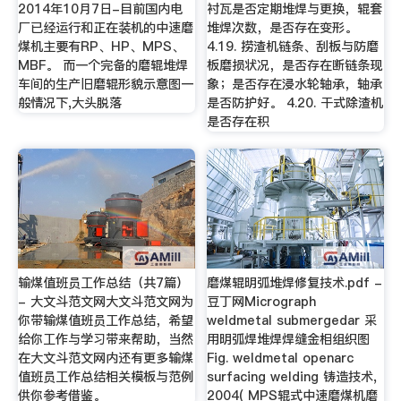
2014年10月7日-目前国内电
衬瓦是否定期堆焊与更换，辊套
厂已经运行和正在装机的中速磨
堆焊次数，是否存在变形。
煤机主要有RP、HP、MPS、
4.19. 捞渣机链条、刮板与防磨
MBF。 而一个完备的磨辊堆焊
板磨损状况，是否存在断链条现
车间的生产旧磨辊形貌示意图一
象；是否存在浸水轮轴承，轴承
般情况下,大头脱落
是否防护好。 4.20. 干式除渣机
是否存在积
输煤值班员工作总结（共7篇）
磨煤辊明弧堆焊修复技术.pdf -
- 大文斗范文网大文斗范文网为
豆丁网Micrograph
你带输煤值班员工作总结，希望
weldmetal submergedar 采
给你工作与学习带来帮助，当然
用明弧焊堆焊焊缝金相组织图
在大文斗范文网内还有更多输煤
Fig. weldmetal openarc
值班员工作总结相关模板与范例
surfacing welding 铸造技术,
供你参考借鉴。
2004( MPS辊式中速磨煤机磨