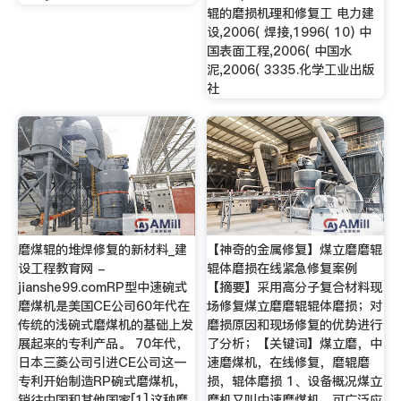
辊的磨损机理和修复工 电力建
设,2006( 焊接,1996( 10) 中
国表面工程,2006( 中国水
泥,2006( 3335.化学工业出版
社
磨煤辊的堆焊修复的新材料_建
【神奇的金属修复】煤立磨磨辊
设工程教育网 -
辊体磨损在线紧急修复案例
jianshe99.comRP型中速碗式
【摘要】采用高分子复合材料现
磨煤机是美国CE公司60年代在
场修复煤立磨磨辊辊体磨损；对
传统的浅碗式磨煤机的基础上发
磨损原因和现场修复的优势进行
展起来的专利产品。 70年代，
了分析；【关键词】煤立磨，中
日本三菱公司引进CE公司这一
速磨煤机，在线修复，磨辊磨
专利开始制造RP碗式磨煤机，
损，辊体磨损 1、设备概况煤立
销往中国和其他国家[1].这种磨
磨机又叫中速磨煤机，可广泛应