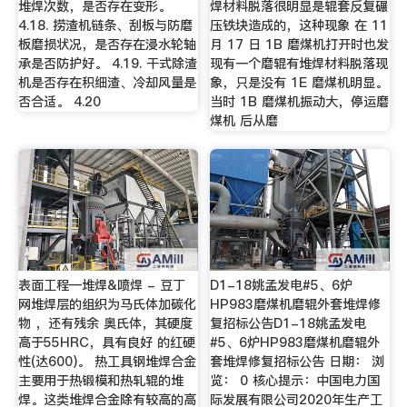
堆焊次数，是否存在变形。
焊材料脱落很明显是辊套反复碾
4.18. 捞渣机链条、刮板与防磨
压铁块造成的，这种现象 在 11
板磨损状况，是否存在浸水轮轴
月 17 日 1B 磨煤机打开时也发
承是否防护好。 4.19. 干式除渣
现有一个磨辊有堆焊材料脱落现
机是否存在积细渣、冷却风量是
象，只是没有 1E 磨煤机明显。
否合适。 4.20
当时 1B 磨煤机振动大，停运磨
煤机 后从磨
表面工程—堆焊&喷焊 - 豆丁
D1-18姚孟发电#5、6炉
网堆焊层的组织为马氏体加碳化
HP983磨煤机磨辊外套堆焊修
物 ，还有残余 奥氏体，其硬度
复招标公告D1-18姚孟发电
高于55HRC，具有良好 的红硬
#5、6炉HP983磨煤机磨辊外
性(达600)。 热工具钢堆焊合金
套堆焊修复招标公告 日期： 浏
主要用于热锻模和热轧辊的堆
览： 0 核心提示：中国电力国
焊。这类堆焊合金除有较高的高
际发展有限公司2020年生产工