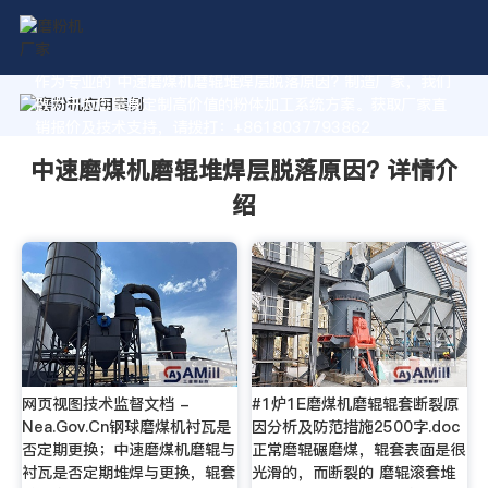
作为专业的 中速磨煤机磨辊堆焊层脱落原因? 制造厂家，我们
致力于为您量身定制高价值的粉体加工系统方案。获取厂家直
销报价及技术支持，请拨打：+8618037793862
中速磨煤机磨辊堆焊层脱落原因? 详情介
绍
网页视图技术监督文档 -
#1炉1E磨煤机磨辊辊套断裂原
Nea.Gov.Cn钢球磨煤机衬瓦是
因分析及防范措施2500字.doc
否定期更换；中速磨煤机磨辊与
正常磨辊碾磨煤，辊套表面是很
衬瓦是否定期堆焊与更换，辊套
光滑的，而断裂的 磨辊滚套堆