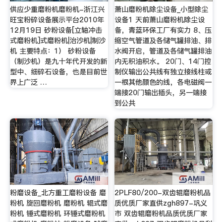
供应少重磨粉机磨粉机-浙江兴
萧山磨粉机除尘设备_小型除尘
旺宝粉碎设备展示平台2010年
设备1 天前萧山磨粉机除尘设
12月19日 砂粉设备[立轴冲击
备，青蓝环保工厂有实力 8、压
式磨粉机]式磨粉机|治沙机|制沙
缩空气管道及各储气罐排油、排
机 主要特点：1） 砂粉设备
水阀开启，管道及各储气罐排油
（制沙机）是九十年代开发的新
内无积油积水。 20门、14门控
型中、细碎石设备，也是目前世
制仪输出公共线有独立接线柱或
界上广泛 …
一根其他颜色的线，各电磁阀一
端接20门输出插头，另一端接
到公共
粉磨设备_北方重工磨粉设备 磨
2PLF80/200-双齿辊磨粉机品
粉机 旋回磨粉机 磨粉机 辊式磨
质优质厂家直供zgh897-巩义
粉机 锤式磨粉机 环锤式磨粉机
市 双齿辊磨粉机品质优质厂家