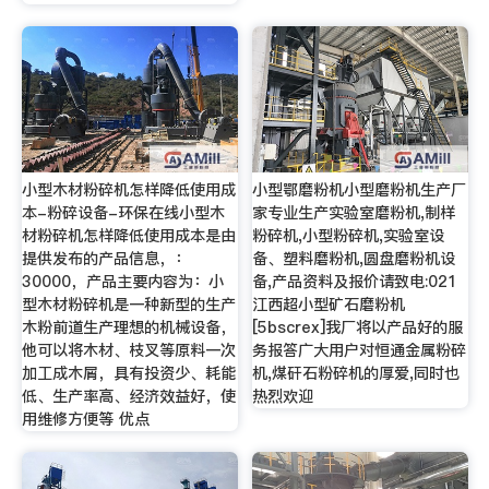
小型木材粉碎机怎样降低使用成
小型鄂磨粉机小型磨粉机生产厂
本-粉碎设备-环保在线小型木
家专业生产实验室磨粉机,制样
材粉碎机怎样降低使用成本是由
粉碎机,小型粉碎机,实验室设
提供发布的产品信息，：
备、塑料磨粉机,圆盘磨粉机设
30000，产品主要内容为：小
备,产品资料及报价请致电:021
型木材粉碎机是一种新型的生产
江西超小型矿石磨粉机
木粉前道生产理想的机械设备，
[5bscrex]我厂将以产品好的服
他可以将木材、枝叉等原料一次
务报答广大用户对恒通金属粉碎
加工成木屑，具有投资少、耗能
机,煤矸石粉碎机的厚爱,同时也
低、生产率高、经济效益好，使
热烈欢迎
用维修方便等 优点