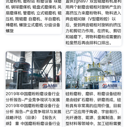
式磨粉机 磨粉站 粉磨设备 球磨
直供zgh897 双齿辊磨粉机是利
机 钢球磨煤机 辊盘式磨煤机 风
用两个耐磨齿辊相对旋转产生的
扇磨煤机 管磨机 立式辊磨机 辊
高挤压力来磨粉物料，物料进入
压机 筒辊磨 自磨机、半自磨机
两齿辊间隙（V型磨粉腔）以
棒磨机 螺旋立式磨机 分级设备
后，受到两齿辊相对旋转的挤压
螺旋
力和剪切力作用，在挤轧、剪切
和啮磨下，将物料磨粉成需要的
粒度然后再由排料口排出。
2019年中国磨粉粉磨设备行业
硅粉磨粉、磨碎、粉磨设备硅粉
分析报告-产业竞争现状与发展
是由硅矿石磨粉、研磨而成，硅
2019年中国磨粉粉磨设备行业
粉具有非常高的应用价值，目前
分析 报告-产业竞争现状与发展
已广泛应用于陶瓷、宇宙航行、
战略评估 （目录） 【报告大
光纤通信、能源、金属制造、新
纲】 章 中国磨粉粉磨设备行业
型材料等领域中，加工硅粉需要