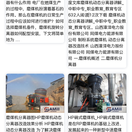
器有什么作用 电厂在燃煤生产
度文库磨煤机动态分离器讲解_
的过程中，磨煤机扮演着基石的
中职中专_职业教育_教育专区
作用。那么在磨煤机的日常生产
632人阅读|12次下载 磨煤机动
过程中应该如何进行维护？如何
态分离器讲解_中职中专_职业教
选择磨煤机备件，磨煤机旋转分
育_教育专区。山西漳泽电力股
离器如何配型安装，下文将简单
份有限公司 同煤电力能源有限
地为 …
公司 制粉系统磨煤机 动态分离
器改造技术 山西漳泽电力股份
有限公司 同煤电力能源有限公
司 一.磨煤机概述 二.磨煤机分
离器
磨煤机分离器图HP磨煤机动态
HP碗式磨煤机_HP碗式磨煤机
分离器改造效果分析 HP磨煤机
是在RP磨煤机的基础上改进、
动态分离器改造 为了解决磨煤
发展起来的一种新型中速磨煤