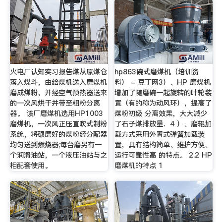
火电厂认知实习报告煤从原煤仓
hp863碗式磨煤机（培训资
落入煤斗，由给煤机送入磨煤机
料） - 豆丁网3）、HP 磨煤机
磨成煤粉，并经空气预热器送来
增加了随磨碗一起旋转的叶轮装
的一次风烘干并带至粗粉分离
置（有的称为动风环），提高了
器。 该厂磨煤机选用HP1003
煤粉初级 分离效果，大大减少
磨煤机，一次风正压直吹式制粉
了石子煤排放量．4 ）、磨辊加
系统，将碾磨好的煤粉经分配器
载方式采用外置式弹簧加载装
均匀送到燃烧器;每台磨另有一
置，具有结构简单、维护方便、
个润滑油站，一个液压油站与之
运行可靠性高 的特点。 2.2 HP
相配套使用。
磨煤机的特点 1