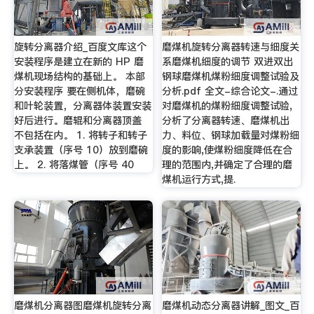
旋转分离器介绍_百度文库这个
磨煤机旋转分离器转速与细度关
安装程序是建立在新的 HP 磨
系磨煤机细度的调节 双进双出
煤机现场结构的基础上。 本部
钢球磨煤机煤粉细度调整试验及
分安装程序 要在侧机体，磨碗
分析.pdf 全文-综合论文-.通过
和叶轮装置，分离器体装置安装
对磨煤机的煤粉细度调整试验,
好后进行。磨辊和分离器顶盖
分析了分离器转速、磨煤机出
不包括在内。 1. 将转子和转子
力、料位、钢球加载量对煤粉细
支承装置（序号 10）放到磨碗
度的影响,使煤粉细度降低在合
上。 2. 将落煤管（序号 40
理的范围内,并确定了合理的磨
煤机运行方式,提.
磨煤机分离器图磨煤机旋转分离
磨煤机动态分离器讲解_图文_百