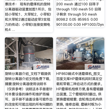
景技术： 现有的磨煤机的旋转
200 mesh 通过100 目筛子
分离器驱动装置如图1所示，包
through 100 mesh 50 目筛
括小带轮1、大带轮2，小带轮I
子剩余 through 50 mesh
和大带轮2通过驱动皮带3实现
8098.2 0.05 8599.5 0.00
力的传动；小带轮I连接变频电
90100.00 0.00 HP1003/Dyn
机4 …
旋转分离器介绍_文档下载提供
HP863碗式中速磨煤机_图文_
旋转分离器介绍文档免费下载，
百度文库HP磨煤机同时满足空
摘要:旋转分离器使用说明书
载和带载二种启动方式的要求。
（仅供参考）说明这本手册是针
HP磨煤机检修方便,备有磨辊翻
对本套设备的操作和维护而编
出装置, 三个磨辊同时翻出, 供
写，该手册不涵盖设备可能作出
更换磨辊辊套; 齿轮拖出机构供
的改变和可能出现的所有问题的
更换, 维修齿箱; 磨碗衬板为小