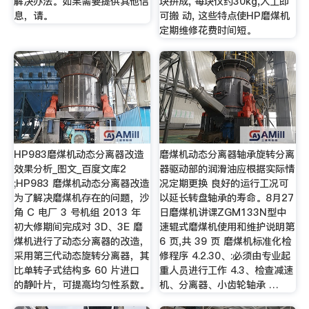
解决办法。如果需要提供其他信
块拼成, 每块仅约30kg,人工即
息，请。
可搬 动, 这些特点使HP磨煤机
定期维修花费时间短。
HP983磨煤机动态分离器改造
磨煤机动态分离器轴承旋转分离
效果分析_图文_百度文库2
器驱动部的润滑油应根据实际情
;HP983 磨煤机动态分离器改造
况定期更换 良好的运行工况可
为了解决磨煤机存在的问题，沙
以延长转盘轴承的寿命。8月27
角 C 电厂 3 号机组 2013 年
日磨煤机讲课ZGM133N型中
初大修期间完成对 3D、3E 磨
速辊式磨煤机使用和维护说明第
煤机进行了动态分离器的改造，
6 页,共 39 页 磨煤机标准化检
采用第三代动态旋转分离器，其
修程序 4.2.30、:必须由专业起
比单转子式结构多 60 片进口
重人员进行工作 4.3、检查减速
的静叶片，可提高均匀性系数。
机、分离器、小齿轮轴承 …