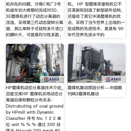
机存在的问题，沙角C电厂3号
机。 HP 型磨煤桨堡祝机它不
机组年初大修期间完成对3D、
仅革新和创造了新型部件结构，
3E磨煤机进行了动态分离器的
还吸收了其它中速磨煤机的优
改造，采用第三代动态旋转分离
点，采用了当今世界上出现的一
器，其比单转子式结构多片进口
些成熟的先进技术，是具有 90
的静叶片，可提高均匀性系数。
年代世界先进水平的
HP磨煤机动态分离器技术介绍_
磨煤机震动原因分析--中国期
百度文库HP 磨煤机采用动态分
刊网3磨煤机震动
离器后煤粉颗粒分布关系：
Distrubuting of coal ground
by HPmill with Dynamic
Classifier 序号 No. 1 2 3 单
位 unit % % % 通过 200 目
筛子 through 200 mesh 80