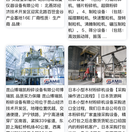
仪器设备有限公司 ：北燕郊经
机，锤片粉碎机，超微粉碎
济技术开发区迎宾北路百世金谷
机）。 4、制粒设备：（包括：
产业基地16E 厂商性质：生产
摇摆颗粒机，快速整粒机，旋转
商 品牌：
制粒机，沸腾制粒机，碾压制粒
机）。 5、筛分设备：（包括：
高效振动筛，振荡 …
昆山博瑞凯粉碎设备有限公司博
日本小型木材粉碎机设备【采购
瑞凯 品质实力保障 昆山博瑞凯
操作进口流程】 | 日本货源网
粉碎设备有限公司位于昆山经济
日本小型木材粉碎机设备采购进
技术开发区，地理位置优越，交
口全过程，我们日本总公司在日
通便捷。沪宁铁路，沪宁高速横
本粉碎机厂家直接采购设备，精
穿厂区南首，紧挨339省道，东
心打包之后走散货货轮出口给国
距上海虹桥机场40公里，西离
内的粉碎机客户。日本采购打包