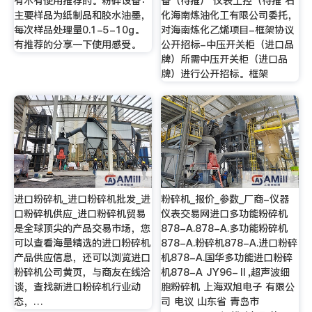
有木有使用推荐的。粉碎设备：
备（待推） 仪表工控（待推 石
主要样品为纸制品和胶水油墨，
化海南炼油化工有限公司委托，
每次样品处理量0.1-5-10g。
对海南炼化乙烯项目-框架协议
有推荐的分享一下使用感受。
公开招标-中压开关柜（进口品
牌）所需中压开关柜（进口品
牌）进行公开招标。框架
进口粉碎机_进口粉碎机批发_进
粉碎机_报价_参数_厂商-仪器
口粉碎机供应_进口粉碎机贸易
仪表交易网进口多功能粉碎机
是全球顶尖的产品交易市场，您
878-A.878-A.多功能粉碎机
可以查看海量精选的进口粉碎机
878-A.粉碎机878-A.进口粉碎
产品供应信息，还可以浏览进口
机878-A.国华多功能进口粉碎
粉碎机公司黄页，与商友在线洽
机878-A JY96-Ⅱ,超声波细
谈，查找新进口粉碎机行业动
胞粉碎机 上海双旭电子 有限公
态，…
司 电议 山东省 青岛市