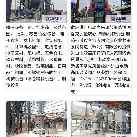
粉碎设备厂家、批发商、经营范
供应进口电动高压调节阀选德国
围： 批发、零售:办公设备、电
洛克质量放心_制药机械设备 制
子设备、发电机组、空调及配
药机械设备供应网会员企业莱恩
件、计算机及配件、电线电缆、
泵阀制造（珠海）有限公司提供
电工器材、配电柜、五金交电、
进口电动高压调节阀选德国洛克
建筑材料、装饰材料、水暖器
质量放心,进口电动高压调节阀
材、橡胶制品、玻璃制品、日用
选德国洛克质量放心 进口电动
品；铆焊、不锈钢制品的加工；
高压调节阀产品参数：公称通
机械设备（不含特种设备）、制
径：DN15—DN300mm公称压
冷设备
力：PN25、32Mpa、75Mpa
或