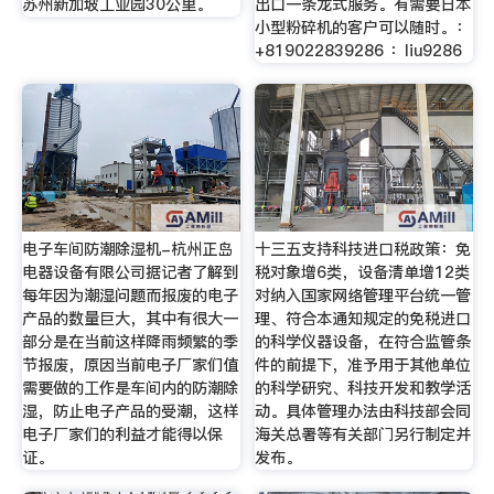
苏州新加坡工业园30公里。
出口一条龙式服务。有需要日本
小型粉碎机的客户可以随时。：
+819022839286 ：liu9286
电子车间防潮除湿机-杭州正岛
十三五支持科技进口税政策：免
电器设备有限公司据记者了解到
税对象增6类，设备清单增12类
每年因为潮湿问题而报废的电子
对纳入国家网络管理平台统一管
产品的数量巨大，其中有很大一
理、符合本通知规定的免税进口
部分是在当前这样降雨频繁的季
的科学仪器设备，在符合监管条
节报废，原因当前电子厂家们值
件的前提下，准予用于其他单位
需要做的工作是车间内的防潮除
的科学研究、科技开发和教学活
湿，防止电子产品的受潮，这样
动。具体管理办法由科技部会同
电子厂家们的利益才能得以保
海关总署等有关部门另行制定并
证。
发布。