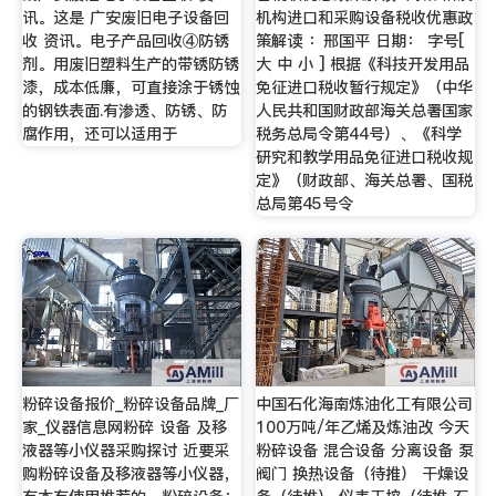
讯。这是 广安废旧电子设备回
机构进口和采购设备税收优惠政
收 资讯。电子产品回收④防锈
策解读 ：邢国平 日期： 字号[
剂。用废旧塑料生产的带锈防锈
大 中 小 ] 根据《科技开发用品
漆，成本低廉，可直接涂于锈蚀
免征进口税收暂行规定》（中华
的钢铁表面.有渗透、防锈、防
人民共和国财政部海关总署国家
腐作用，还可以适用于
税务总局令第44号）、《科学
研究和教学用品免征进口税收规
定》（财政部、海关总署、国税
总局第45号令
粉碎设备报价_粉碎设备品牌_厂
中国石化海南炼油化工有限公司
家_仪器信息网粉碎 设备 及移
100万吨/年乙烯及炼油改 今天
液器等小仪器采购探讨 近要采
粉碎设备 混合设备 分离设备 泵
购粉碎设备及移液器等小仪器，
阀门 换热设备（待推） 干燥设