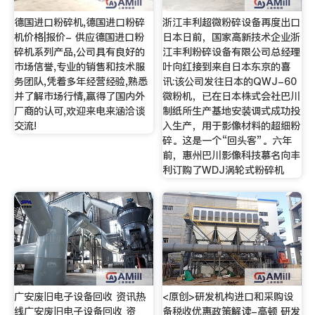
德国进口粉碎机,德国进口粉碎
浙江丰利超微粉碎设备再度出口
机价格|报价- 供应德国进口粉
日本日前，国家高新技术企业浙
碎机系列产品,公司具有良好的
江丰利粉碎设备有限公司总经理
市场信誉,专业的销售和技术服
叶向红接到来自日本东京的喜
务团队,凭着多年经营经验,熟悉
讯:该公司发往日本的QWJ-60
并了解市场行情,赢得了国内外
微粉机，已在日本株式会社巴川
厂商的认可,欢迎来电来涵洽谈
制纸所生产基地安装调式成功投
交流!
入生产，用于影像材料的超细粉
碎。这是一个“回头客”。六年
前，惠州巴川影像科技慕名向丰
利订购了WDJ涡轮式粉碎机
广安废旧电子设备回收 资讯热
<原创>研发机构进口和采购设
线广安废旧电子设备回收 资
备税收优惠政策解读-高顿 研发