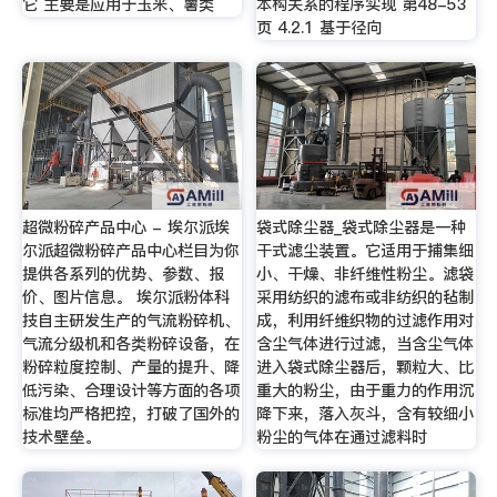
它 主要是应用于玉米、薯类
本构关系的程序实现 第48-53
页 4.2.1 基于径向
超微粉碎产品中心 - 埃尔派埃
袋式除尘器_袋式除尘器是一种
尔派超微粉碎产品中心栏目为你
干式滤尘装置。它适用于捕集细
提供各系列的优势、参数、报
小、干燥、非纤维性粉尘。滤袋
价、图片信息。 埃尔派粉体科
采用纺织的滤布或非纺织的毡制
技自主研发生产的气流粉碎机、
成，利用纤维织物的过滤作用对
气流分级机和各类粉碎设备，在
含尘气体进行过滤，当含尘气体
粉碎粒度控制、产量的提升、降
进入袋式除尘器后，颗粒大、比
低污染、合理设计等方面的各项
重大的粉尘，由于重力的作用沉
标准均严格把控，打破了国外的
降下来，落入灰斗，含有较细小
技术壁垒。
粉尘的气体在通过滤料时