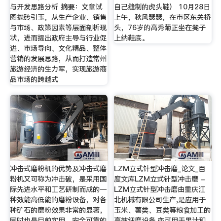
与开发思路分析 摘要：文章试
自己缝制的虎头鞋） 10月28日
图抛砖引玉，从生产企业、销售
上午，秋风瑟瑟，在市区东关桥
与市场、政策因素等层面剖析现
头，76岁的高秀菊正坐在凳子
状，进而提出政府主导与行业促
上纳鞋底。
进、市场导向、文化精品、整体
营销的发展思路，从而打造常州
旅游经济的生力军，实现旅游商
品市场的跨越式
冲击式磨粉机的优势及冲击式磨
LZM立式针型冲击磨_论文_百
粉机又可称为冲击破，是采用国
度文库LZM立式针型冲击磨 -
际先进水平和工艺研制而成的一
LZM立式针型冲击磨由重庆江
种效能高低能的磨粉设备，对各
北机械有限公司生产,是应用于
种矿石的磨粉效果非常的显著，
玉米、薯类、豆类等粮食加工的
同时也是目前实用、安全可靠的
高效细磨设备,亦可用于果汁和