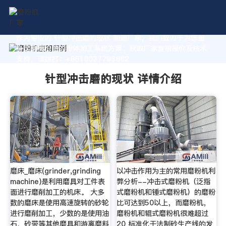
作为专业的 针型冲击磨的现状 制造厂家，我们致力于为您量
身定制高价值的粉体加工系统方案。获取厂家直销报价及技术
支持，请拨打：+8618037793862
针型冲击磨的现状 详情介绍
磨床_磨床(grinder,grinding
以冲击作用为主的常用磨粉机利
machine)是利用磨具对工件表
弊分析--冲击式磨粉机（泛指
面进行磨削加工的机床。 大多
式磨粉机和锤式磨粉机）的磨粉
数的磨床是使用高速旋转的砂轮
比可达到50以上，而磨粉机，
进行磨削加工，少数的是使用油
磨粉机和辊式磨粉机很难超过
石、砂带等其他磨具和游离磨料
20 标准化干法制砂生产线的发