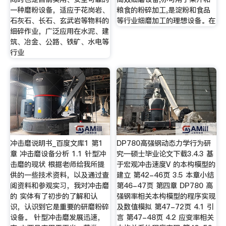
一种磨粉设备，适应于花岗岩、
粮食的粉碎加工,是淀粉和食品
石灰石、长石、玄武岩等物料的
等行业细磨加工的理想设备。在
细碎作业，广泛应用在水泥、建
筑、冶金、公路、铁矿、水电等
行业
冲击磨说明书_百度文库1 第1
DP780高强钢动态力学行为研
章 冲击磨设备分析 1.1 针型冲
究—硕士毕业论文下载3.4.3 基
击磨的现状 根据老师给我所提
于宏观冲击速度V 的本构模型的
供的一些技术资料，以及通过查
建立 第42-46页 3.5 本章小结
阅资料和参观实习，我对冲击磨
第46-47页 第四章 DP780 高
的 实体有了初步的了解和认
强钢率相关本构模型的程序实现
识，认识到它是重要的研磨粉碎
及数值模拟 第47-72页 4.1 引
设备。 针型冲击磨发展迅速，
言 第47-48页 4.2 应变率相关