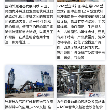
国内外减速器发展现状 - 豆丁
LZM型立式针形冲击磨LZM型
网国内外减速器发展现状减速器
立式针形冲击磨 LZM型立式针
是原动机和工作机之间的独立的
形冲击磨是一种高效率的现代细
闭式传动装置，是一种相 对精
磨设备，除具有结构紧凑、工艺
密的机械，使用它的目的是用来
路线短、操作简便，生产能力
降低转速和增大转矩，以满足工
大，占地面积小等优点外，还具
作需要，在某些场合也用来增
有如下特点：产品质量好、淀粉
速，称为增速 …
收得率高，简化了淀粉生产流
程，改进了轴承的润滑方式。
应用范围：该设备广泛应用于玉
米、薯类、豆类等
针状硅灰石和纤维状海泡石在摩
冶金设备轴承的现状及发展趋势
擦材料中的应用_word文档 维
- MBA智库文档冶金设备轴承