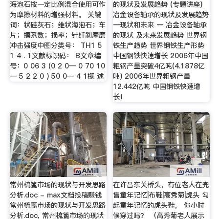
海泡石按一定比例混合使用可作
的现状及发展趋势 (专题讲座)
为摩擦材料的增强材料。 关键
冶金设备轴承的现状及发展趋势
词：状硅灰石；维状海泡石；车
一现状和未来 一 冶金设备轴承
片；擦系数；损率；针纤刹摩磨
的现状 及未来发展趋势 世界钢
冲击强度中图分类号： TH1 5
铁生产趋势 世界钢铁生产形势
1 4 . 1文献标识码： B文章编
中国钢铁快速增长 2006年中国
号：0 06 3 (0 2 0— 0 70 10
粗钢产量突破4亿吨(4.1878亿
— 5 2 2 0 ) 50 0— 4 1概 述
吨) 2006年世界粗钢产量
12.442亿吨 中国钢铁快速增
长！
常州梳篦市场的现状与开发思路
在许昌东关桥头，有位老人在兜
分析.doc - max文档投稿赚钱
售童年记忆|布鞋|高秀菊|虎头 勾
常州梳篦市场的现状与开发思路
起童年记忆的虎头鞋， 你小时
分析.doc, 常州梳篦市场的现状
候穿过吗？ （高秀菊老人展示