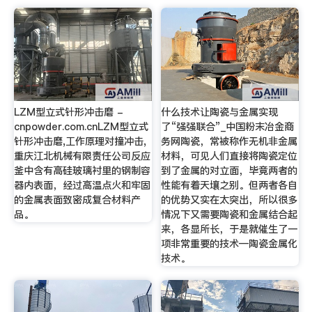
LZM型立式针形冲击磨 -
什么技术让陶瓷与金属实现
cnpowder.com.cnLZM型立式
了“强强联合”_中国粉末冶金商
针形冲击磨,工作原理对撞冲击,
务网陶瓷，常被称作无机非金属
重庆江北机械有限责任公司反应
材料，可见人们直接将陶瓷定位
釜中含有高硅玻璃衬里的钢制容
到了金属的对立面，毕竟两者的
器内表面，经过高温点火和牢固
性能有着天壤之别。但两者各自
的金属表面致密成复合材料产
的优势又实在太突出，所以很多
品。
情况下又需要陶瓷和金属结合起
来，各显所长，于是就催生了一
项非常重要的技术—陶瓷金属化
技术。