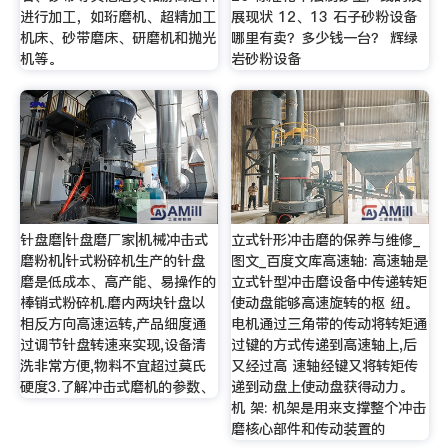
进行加工，如珩磨机、超精加工
展现状 12、13 石子砂粉设备
机床、砂带磨床、研磨机和抛光
哪里有卖？多少钱一台？ 辉绿
机等。
岩砂粉设备
针盘磨|针盘磨厂家|机械冲击式
立式针形冲击磨的保养与维修_
磨粉机|针式粉碎机生产的针盘
图文_百度文库高速轴: 高速轴是
磨是低成本、高产能、易操作的
立式针型冲击磨设备中传递转矩
棒销式粉碎机.磨内两块针盘以
使动盘能够高速旋转的枢 纽。
相反方向高速运转,产品细度通
电机通过三角带的传动将转矩通
过调节针盘转速来实现,设备清
过键的方式传递到高速轴上,后
洗非常方便,物料不宜超过莫氏
又经过高 速轴经键又将转矩传
硬度3.了解冲击式磨机的参数、
递到动盘上使动盘获得动力。
机 架: 机架是用来支撑整个冲击
磨核心部件和传动装置的