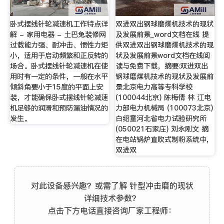
卧式摆线针轮减速机工作特点详
双进双出钢球磨煤机技术的现状
解 - 家用电器 - 土巴兔装修网
及发展前景_word文档在线 提
过载能力强、耐冲击、惯性力矩
供双进双出钢球磨煤机技术的现
小，适用于启动频繁和正反转的
状及发展前景word文档在线阅
场合。卧式摆线针轮减速机在使
读与免费下载，摘要:双进双出
用时有一定的条件，一般在水平
钢球磨煤机技术的现状及发展前
倾斜角要小于15度的平面上安
景北京电力高等专科学校
装，才能确保卧式摆线针轮减速
(100044北京) 陈梅倩 林 江电
机足够的润滑和预防漏油情况的
力部电力机械局 (100073北京)
发生。
白绍童河北省电力试验研究所
(050021石家庄) 刘永刚文 摘
在电站锅炉直吹式制粉系统中,
双进双
对此设备感兴趣？或需了解 针型冲击磨的现状
详细技术参数？
点击下方电话直接咨询厂家工程师：