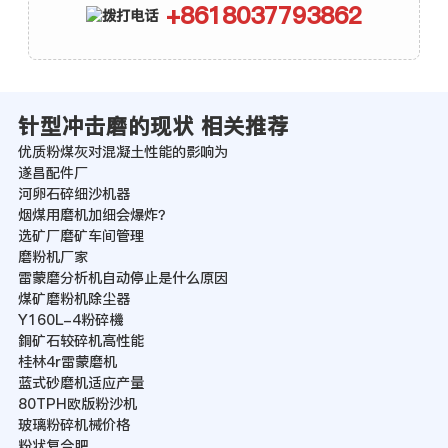
+8618037793862
针型冲击磨的现状 相关推荐
优质粉煤灰对混凝土性能的影响为
遂昌配件厂
河卵石碎细沙机器
烟煤用磨机加细会爆炸？
选矿厂磨矿车间管理
磨粉机厂家
雷蒙磨分析机自动停止是什么原因
煤矿磨粉机除尘器
Y160L-4粉碎機
銅矿石较碎机高性能
桂林4r雷蒙磨机
蓝式砂磨机适应产量
80TPH欧版粉沙机
玻璃粉碎机械价格
粉状复合肥