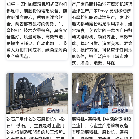
知乎 - Zhihu磨粉机和式磨粉机
产厂家昆明移动沙石磨粉机昭通
都是中、细磨粉的理想设备。前
盐津生产厂家9pvy 昆明移动沙
者更适合硬岩，后者更适合软
石磨粉机昭通盐津生产厂家 轮
岩。两者都有独特的优势。1、
胎式移动磨粉站是采用技术、结
磨粉机：技术含量极高，具有安
合精良工艺设计的一款可自由移
全性好、质量可靠、高效节能、
动式磨粉机，功能齐全、高效节
易损件消耗少、自动化加工、节
能、稳定可靠、造型美观、寿命
省人力和时间成本、绿色无污染
长、操作方便，可适应于任何地
生产等优点。
形条件，被广泛应用于城市建
筑、冶金、能源、环保
砂石厂用什么砂石磨粉机？-砂
磨粉机-磨粉机【中德合资控股
石厂 砂石厂，主要是对工业用
企业】，专业生产磨粉机设备，
砂进行制造和储备的加工场所。
有移动磨粉机、磨粉机、磨粉
砂石磨粉机 砂石磨粉机，主要
机、磨粉机、冲击破、建筑垃圾