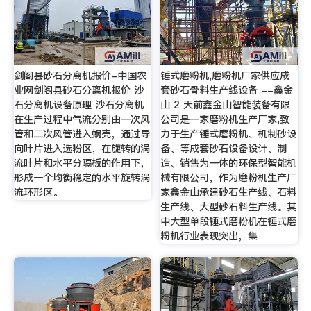
剑阁县砂石分离机报价-中国农
锤式磨粉机,磨粉机厂家供应成
业网剑阁县砂石分离机报价 沙
套砂石骨料生产线设备 --鑫金
石分离机设备原理 沙石分离机
山 2 天前鑫金山智能装备有限
在生产过程中气流分别由一次风
公司是一家磨粉机生产厂家,致
管和二次风管进入蜗壳，通过导
力于生产锤式磨粉机、机制砂设
向叶片进入选粉区，在旋转的涡
备、等成套砂石设备设计、制
流叶片和水平分隔板的作用下，
造、销售为一体的环保型智能机
形成一个均衡稳定的水平旋转涡
械有限公司，作为磨粉机生产厂
流环形区。
家鑫金山承建砂石生产线、石料
生产线、大型砂石料生产线。其
中大型单段锤式磨粉机在锤式磨
粉机行业表现突出，集