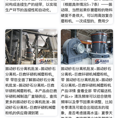
间构成连续生产的纽带，以实现
（根据具体情况5-7条）——振
生产环节的连续性和自动化，
动筛，当然如果你要磨粉的物料
硬度不是很大，可以用高效复合
磨粉机，一次成型的，费用少
振动砂石分离机批发-振动砂石
振动砂石分离机批发-振动砂石
分离机-巨鹿钎硕机械磨粉机_
分离机-巨鹿钎硕机械磨粉机_
带 带您全面了解振动砂石分离
带 振动砂石分离机批发-振动砂
机批发-振动砂石分离机-巨鹿
石分离机-巨鹿钎硕机械磨粉机
钎硕机械磨粉机，本产品由巨鹿
产品详情 查看全部 带式输送机
钎硕机械制造厂直销供应。查找
产品>> 清洗频率可以结合使用
更多的振动砂石分离机批发-振
频率以及季节因素来调整，比如
动砂石分离机-巨鹿钎硕机械磨
冬季清洗可能会出现结冻的现
粉机的供应商请到第 …
象，是否考虑提高水温；夏季天