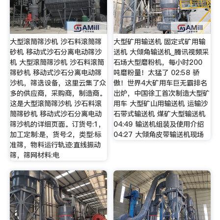
大型滚筒筛沙机 沙石料滚筒筛
大型矿用输送机 固定式矿用输
砂机 移动式沙石分离电动筛沙
送机 大倾角输送机_腾讯视频采
机 大型滚筒筛沙机 沙石料滚筒
石场大型磨粉机，每小时200
筛砂机 移动式沙石分离电动筛
吨磨粉量！太猛了 02:58 骄
沙机，筛选设备，这里云集了众
傲！世界4大矿用车巨无霸排名
多的供应商，采购商，制造商。
出炉，中国徐工首次制造大型矿
这是大型滚筒筛沙机 沙石料滚
用车 大型矿山用输送机 运输沙
筒筛砂机 移动式沙石分离电动
石带式输送机 煤矿大型输送机
筛沙机的详细页面。订货号:1，
04:49 输送机组装及使用介绍
加工定制:是，货号:2，类型:标
04:27 大倾角皮带输送机现场
准筛，物料运行轨迹:直线振动
筛，筛网材料:电