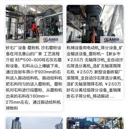
砂石厂设备 磨粉机 沙石磨粉设
机械设备用电动机_筛分设备_矿
备在河北唐山的厂家 工艺流程
业输送设备_磨粉机–【新乡市
介绍 时产500-600吨石灰石磨
￥2.50万 无轴筛沙机_全自动沙
粉设备，石料从山上爆破下来，
石筛选分离机_选矿无轴滚筒筛
通过自卸车将小于930mm的石
石机 ￥2.50万 新型设备砖窑厂
料送入振动给料机，振动给料机
滚筒筛_全自动沙石筛选分离机_
把石料均匀的送入磨粉机，磨粉
选矿无轴滚筒筛石机 ￥2.50万
机对石料进行段磨粉，从磨粉机
砂石分离垃圾筛分设备_直销煤
出来的石料在160mm—
炭石子筛分机_移动振动 …
275mm左右，通过振动给料机
将物料