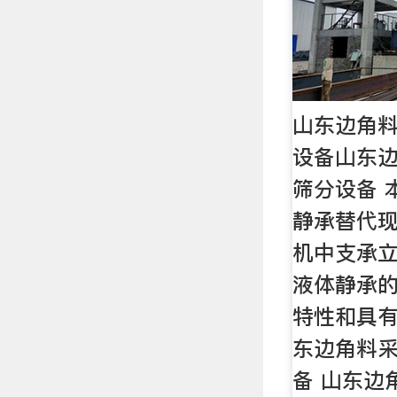
山东边角
设备山东
筛分设备 
静承替代
机中支承立
液体静承
特性和具
东边角料
备 山东边