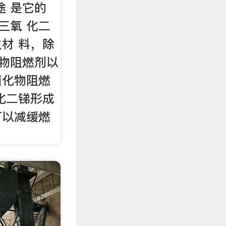
途 是它的
 物三氧 化二
火材 料，除
合物阻燃剂以
卤化物阻燃
化二锑形成
可以减缓燃