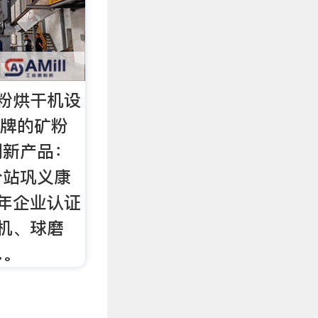
粉烘干机设
兴牌的矿粉
创新产品：
分站巩义康
5年企业认证
机、球磨
…。