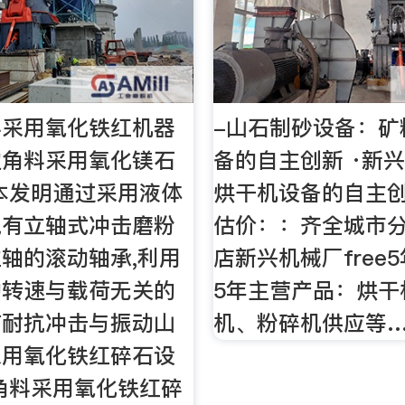
料采用氧化铁红机器
-山石制砂设备：矿
边角料采用氧化镁石
备的自主创新 ·新
本发明通过采用液体
烘干机设备的自主
现有立轴式冲击磨粉
估价：：齐全城市
轴的滚动轴承,利用
店新兴机械厂free
的转速与载荷无关的
5年主营产品：烘干
有耐抗冲击与振动山
机、粉碎机供应等
采用氧化铁红碎石设
角料采用氧化铁红碎