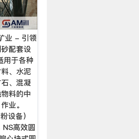
业 - 引领
制砂配套设
适用于各种
材料、水泥
矿石、混凝
脆物料的中
）作业。
砂粉设备）
 NS高效圆
 偏心块式圆