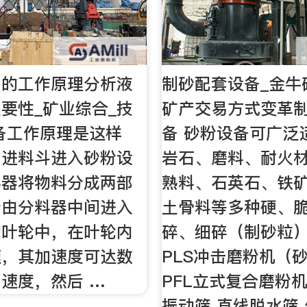
备的工作原理分析液
制砂配套设备_金牛矿
要性_矿业综合_技
矿产交易方式变革
备工作原理是这样
备 砂粉设备可广泛
由进料斗进入砂粉设
岩石、磨料、耐火
料器将物料分成两部
熟料、石英石、铁
分由分料器中间进入
土骨料等多种硬、
的叶轮中，在叶轮内
碎、细碎（制砂粒
速，其加速度可达数
PLS冲击磨粉机（
速度，然后 …
PFL立式复合磨粉机
振动筛 直线脱水筛