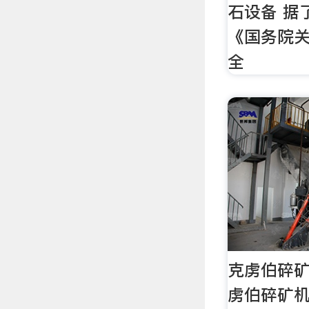
石设备 据
《国务院
全
克虏伯碎矿
虏伯碎矿