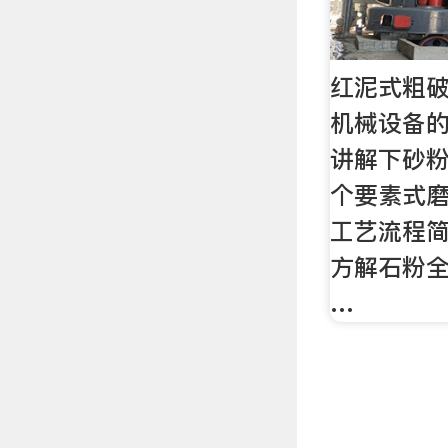
红泥式粗
机械设备的
讲解下砂
个要素式
工艺流程
方解石粉
…