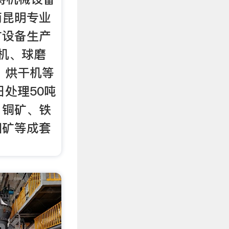
南昆明专业
矿设备生产
粉机、球磨
、烘干机等
日处理50吨
、铜矿、铁
钼矿等成套