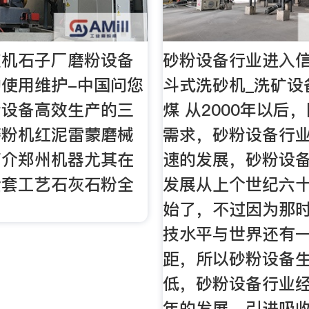
破机石子厂磨粉设备
砂粉设备行业进入信
使用维护-中国问您
斗式洗砂机_洗矿设
粉设备高效生产的三
煤 从2000年以后
磨粉机红泥雷蒙磨械
需求，砂粉设备行
简介郑州机器尤其在
速的发展，砂粉设
全套工艺石灰石粉全
发展从上个世纪六
始了，不过因为那
技水平与世界还有
距，所以砂粉设备
低，砂粉设备行业
年的发展，引进吸