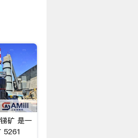
锑矿 是一
 5261