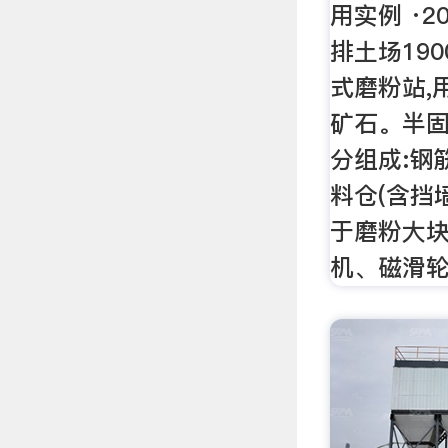
用实例 ·2
排土场19
式磨粉站,
矿石。半
分组成:钢
料仓(含挡
于磨粉大块的
机、磁滑