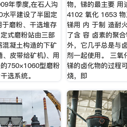
009年季度,在石人沟
物，锑的最主要 用
00水平建设了半固定
4102 氧化 1653
用于磨粉、干选堆存
锑用 内 于制 造耐
固定式磨粉站由三部
了含 容 卤素的聚
筋混凝土构造的下矿
外，它几乎总是与
墙、皮带给矿机)、用
剂一起使用。 三氧
750×1060型磨粉
锑的卤化物的过程
轮干选系统。
烧，即