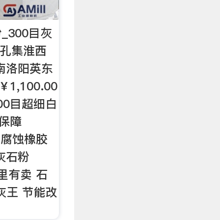
_300目灰
市孔集淮西
南洛阳英东
,100.00
00目超细白
质保障
 耐腐蚀橡胶
灰石粉
那里有卖 石
石灰王 节能改