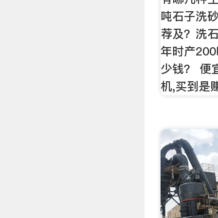
吨石子洗
荐及？洗石
年时产20
少钱？ 便
机,买到是