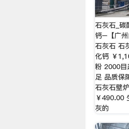
石灰石_碳
钙–【广
石灰石 石
化钙 ￥1,
粉 2000
足 品质保障 
石灰石壁炉L
￥490.0
灰的