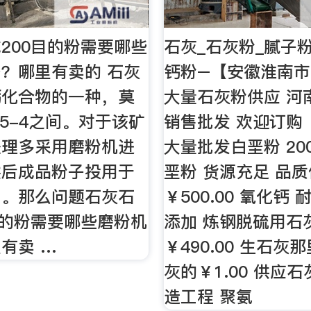
200目的粉需要哪些
石灰_石灰粉_腻子粉
？哪里有卖的 石灰
钙粉–【安徽淮南
钙化合物的一种，莫
大量石灰粉供应 河
.5-4之间。对于该矿
销售批发 欢迎订购 ￥1
处理多采用磨粉机进
大量批发白垩粉 20
然后成品粉子投用于
垩粉 货源充足 品
中。那么问题石灰石
￥500.00 氧化钙
目的粉需要哪些磨粉机
添加 炼钢脱硫用石
有卖 …
￥490.00 生石灰
灰的￥1.00 供应
造工程 聚氨