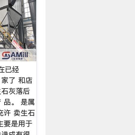
在已经
 家了 和店
为生石灰落后
产 品。 是属
 充许 卖生石
主要是用于
内造成有很