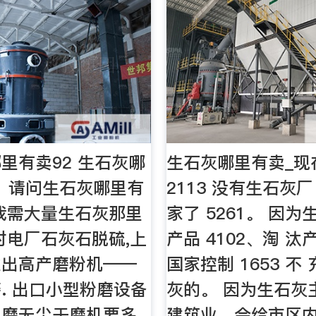
里有卖92 生石灰哪
生石灰哪里有卖_现
01 请问生石灰哪里有
2113 没有生石灰厂
我需大量生石灰那里
家了 5261。 因
对电厂石灰石脱硫,上
产品 4102、淘 汰
推出高产磨粉机——
国家控制 1653 不
. 出口小型粉磨设备
灰的。 因为生石灰
细磨无尘干磨机要多
建筑业，会给市区