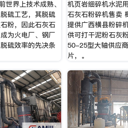
是目前世界上技术成熟、
机页岩细碎机水泥
的脱硫工艺，其脱硫
石灰石粉碎机售卖 
灰石粉，因此石灰石
提供广西横县粉碎
则成为火电厂、钢厂
供可打干泥粉石灰
高脱硫效率的先决条
50-25型大轴供应
片，。