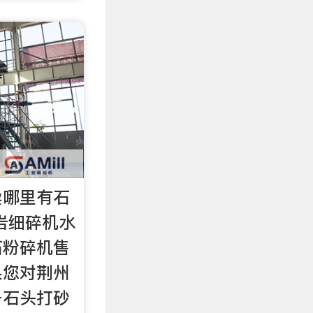
卖哪里有石
岩细碎机水
石粉碎机售
果您对荆州
备石头打砂