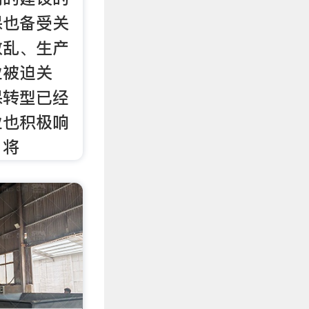
保也备受关
散乱、生产
业被迫关
保转型已经
业也积极响
，将