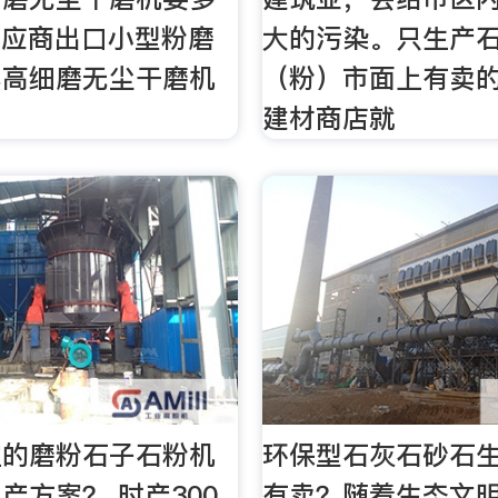
)供应商出口小型粉磨
大的污染。只生产
卖高细磨无尘干磨机
（粉）市面上有卖
。
建材商店就
宜的磨粉石子石粉机
环保型石灰石砂石
产方案？ 时产300
有卖？随着生态文