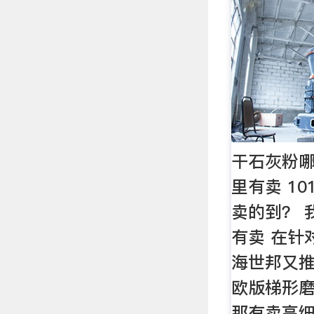
干石灰粉哪
里有卖 1
卖的到？ 
有卖 在针
海世邦又
欧版梯形磨
那有卖高