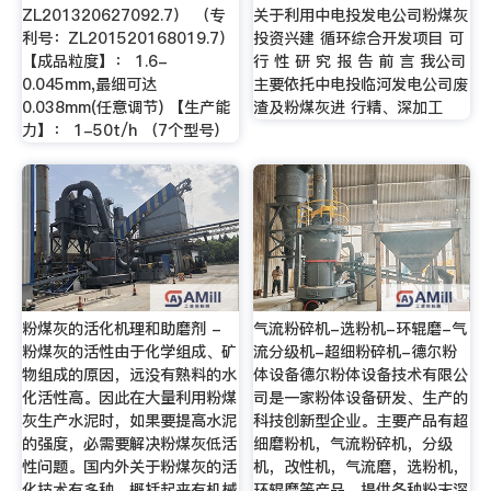
ZL201320627092.7） （专
关于利用中电投发电公司粉煤灰
利号：ZL201520168019.7）
投资兴建 循环综合开发项目 可
【成品粒度】： 1.6-
行 性 研 究 报 告 前 言 我公司
0.045mm,最细可达
主要依托中电投临河发电公司废
0.038mm(任意调节) 【生产能
渣及粉煤灰进 行精、深加工
力】： 1-50t/h （7个型号）
粉煤灰的活化机理和助磨剂 -
气流粉碎机-选粉机-环辊磨-气
粉煤灰的活性由于化学组成、矿
流分级机-超细粉碎机-德尔粉
物组成的原因，远没有熟料的水
体设备德尔粉体设备技术有限公
化活性高。因此在大量利用粉煤
司是一家粉体设备研发、生产的
灰生产水泥时，如果要提高水泥
科技创新型企业。主要产品有超
的强度，必需要解决粉煤灰低活
细磨粉机，气流粉碎机，分级
性问题。国内外关于粉煤灰的活
机，改性机，气流磨，选粉机，
化技术有多种，概括起来有机械
环辊磨等产品。提供各种粉末深