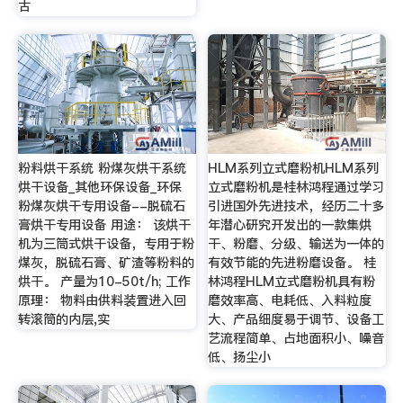
古
粉料烘干系统 粉煤灰烘干系统
HLM系列立式磨粉机HLM系列
烘干设备_其他环保设备_环保
立式磨粉机是桂林鸿程通过学习
粉煤灰烘干专用设备--脱硫石
引进国外先进技术，经历二十多
膏烘干专用设备 用途： 该烘干
年潜心研究开发出的一款集烘
机为三筒式烘干设备，专用于粉
干、粉磨、分级、输送为一体的
煤灰，脱硫石膏、矿渣等粉料的
有效节能的先进粉磨设备。 桂
烘干。 产量为10-50t/h; 工作
林鸿程HLM立式磨粉机具有粉
原理： 物料由供料装置进入回
磨效率高、电耗低、入料粒度
转滚筒的内层,实
大、产品细度易于调节、设备工
艺流程简单、占地面积小、噪音
低、扬尘小