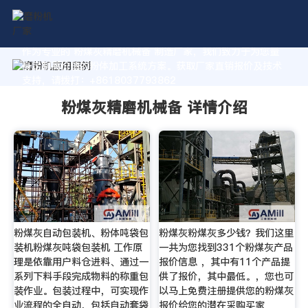
作为专业的 粉煤灰精磨机械备 制造厂家，我们致力于为您量
身定制高价值的粉体加工系统方案。获取厂家直销报价及技术
支持，请拨打：+8618037793862
粉煤灰精磨机械备 详情介绍
粉煤灰自动包装机、粉体吨袋包
粉煤灰粉煤灰多少钱？我们这里
装机粉煤灰吨袋包装机 工作原
一共为您找到331个粉煤灰产品
理是依靠用户料仓进料、通过一
报价信息 ，其中有11个产品提
系列下料手段完成物料的称重包
供了报价，其中最低。，您也可
装作业。包装过程中，可实现作
以马上免费注册提供您的粉煤灰
业流程的全自动，包括自动套袋
报价给您的潜在采购买家