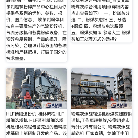
超微粉碎产品中心 - 埃尔派埃
粉煤灰综合利用项目_百度文库
尔派超微粉碎产品中心栏目为你
粉煤灰综合利用项目(详细内容
提供各系列的优势、参数、报
点击查看如下）: 一、粉煤灰分
价、图片信息。 埃尔派粉体科
选 二、粉煤灰磨细 三、分选
技自主研发生产的气流粉碎机、
+磨细 四、粉煤灰电选脱碳
气流分级机和各类粉碎设备，在
五、粉煤灰知识 参考大全 粉煤
粉碎粒度控制、产量的提升、降
灰加工处理方式的选择？
低污染、合理设计等方面的各项
标准均严格把控，打破了国外的
技术壁垒。
HLF精细选粉机_桂林鸿程HLF
粉煤灰螺旋输送机粉煤灰螺旋输
精细选粉机 HLF系列精细选粉
送机,工作原理螺旋,安徽明光市
机是桂林鸿程借鉴先进的选粉技
瑞升机械有限公司. 粉煤灰螺旋
术基础上新研制开发的产品。该
输送机 厂家直销，免除了中间