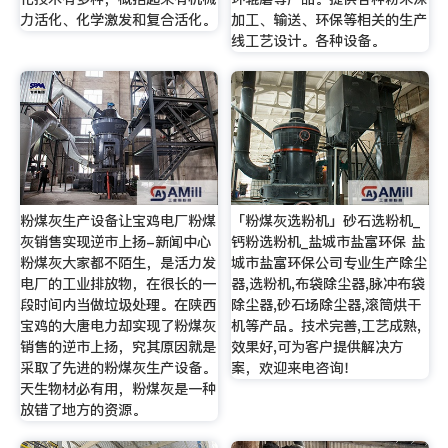
力活化、化学激发和复合活化。
加工、输送、环保等相关的生产
线工艺设计。各种设备。
粉煤灰生产设备让宝鸡电厂粉煤
「粉煤灰选粉机」砂石选粉机_
灰销售实现逆市上扬-新闻中心
钙粉选粉机_盐城市盐富环保 盐
粉煤灰大家都不陌生，是活力发
城市盐富环保公司专业生产除尘
电厂的工业排放物，在很长的一
器,选粉机,布袋除尘器,脉冲布袋
段时间内当做垃圾处理。在陕西
除尘器,砂石场除尘器,滚筒烘干
宝鸡的大唐电力却实现了粉煤灰
机等产品。技术完善,工艺成熟,
销售的逆市上扬，究其原因就是
效果好,可为客户提供解决方
采取了先进的粉煤灰生产设备。
案，欢迎来电咨询！
天生物材必有用，粉煤灰是一种
放错了地方的资源。