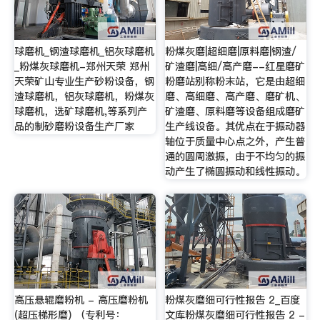
球磨机_钢渣球磨机_铝灰球磨机
粉煤灰磨|超细磨|原料磨|钢渣/
_粉煤灰球磨机-郑州天荣 郑州
矿渣磨|高细/高产磨--红星磨矿
天荣矿山专业生产砂粉设备，钢
粉磨站别称粉末站，它是由超细
渣球磨机，铝灰球磨机，粉煤灰
磨、高细磨、高产磨、磨矿机、
球磨机，选矿球磨机,等系列产
矿渣磨、原料磨等设备组成磨矿
品的制砂磨粉设备生产厂家
生产线设备。其优点在于振动器
轴位于质量中心点之外，产生普
通的圆周激振，由于不均匀的振
动产生了椭圆振动和线性振动。
高压悬辊磨粉机 - 高压磨粉机
粉煤灰磨细可行性报告 2_百度
(超压梯形磨) （专利号：
文库粉煤灰磨细可行性报告 2 -