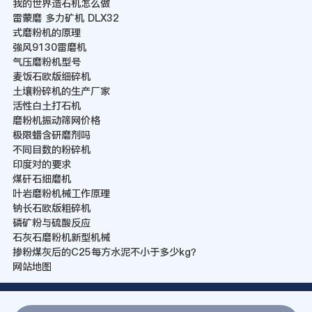
我的世界造石机怎么做
雷蒙磨 多力矿机 DLX32
式磨粉机的原理
強风9130雷磨机
气压磨粉机型号
麦饭石欧版细碎机
土壤粉碎机的生产厂家
活性白土打石机
磨粉机振动筛网价格
极限蜡含研磨剂吗
不同目数的粉碎机
印度对的要求
煤矸石细磨机
叶岩磨粉机械工作原理
钠长石欧版粗碎机
磷矿粉与硫酸反应
石灰石磨粉机新型机械
掺粉煤灰后的C25每方水泥不小于多少kg？
网站地图