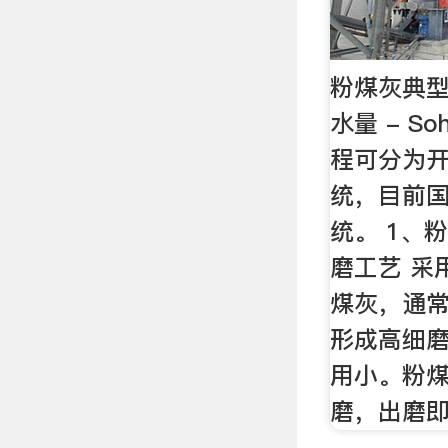
粉煤灰典型
水量 - S
程可分为
统，目前
统。 1、
磨工艺 采
煤灰，通
形成高细
用小。粉
磨，出磨