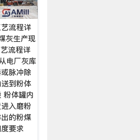
工艺流程详
煤灰生产现
工艺流程详
灰从电厂灰库
器或脉冲除
输送到粉体
 粉体罐内
置进入磨粉
排出的粉煤
细度要求