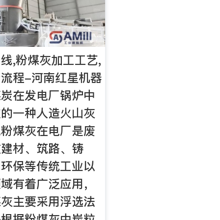
线,粉煤灰加工工艺,
流程-河南红星机器
煤炭在发电厂锅炉中
放的一种人造火山灰
说粉煤灰在电厂是废
在建材、筑路、铸
、环保等传统工业以
领域有着广泛应用，
煤灰主要采用浮选法
是根据粉煤灰中炭粒