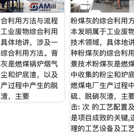
综合利用方法与流程
粉煤灰的综合利用
于工业废物综合利用
本发明属于工业废
，具体地讲，涉及一
技术领域，具体地
的综合利用方法。背
种粉煤灰的综合利
煤灰是燃煤锅炉烟气
景技术粉煤灰是燃
粉尘和炉底渣，以及
中收集的粉尘和炉
生产过程中产生的脱
燃煤电厂生产过程
灰渣，主要
硫、脱硝灰渣，主要
击: 次 的工艺配置
是项目成败的关键,
理的工艺设备及工