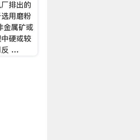
电厂排出的
于选用磨粉
非金属矿或
理中硬或较
反 …