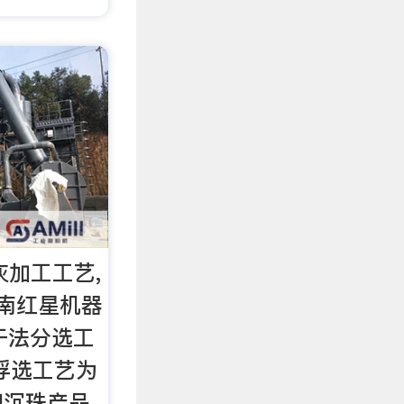
灰加工工艺,
南红星机器
干法分选工
浮选工艺为
和沉珠产品