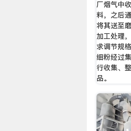
厂烟气中
料，之后
将其送至
加工处理
求调节规
细粉经过
行收集、
品。