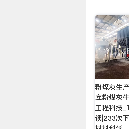
粉煤灰生产
库粉煤灰生
工程科技_
读|233次
材料科学_