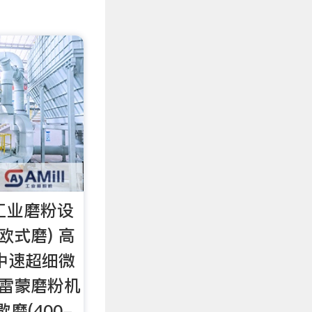
 工业磨粉设
欧式磨) 高
中速超细微
) 雷蒙磨粉机
歇磨(400-