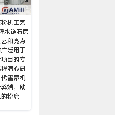
磨粉机工艺
程水镁石磨
工艺和亮点
前广泛用于
粉项目的专
鸿程潜心研
一代雷蒙机
粉弊端，助
工的粉磨