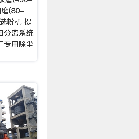
磨(80-
式选粉机 提
相分离系统
厂专用除尘