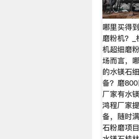
哪里买得到
磨粉机？_
机超细磨粉
场而言，
的水镁石
备？磨80
厂家有水镁
鸿程厂家
备，随时满
石粉磨项目
水镁石桂