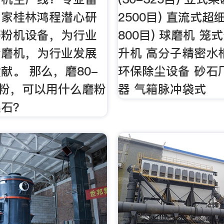
厂家桂林鸿程潜心研
2500目) 直流式超细
磨粉机设备，为行业
800目) 球磨机 笼
粉磨机，为行业发展
升机 高分子精密水
献。 那么，磨80-
环保除尘设备 砂石
矿粉，可以用什么磨粉
器 气箱脉冲袋式
镁石？