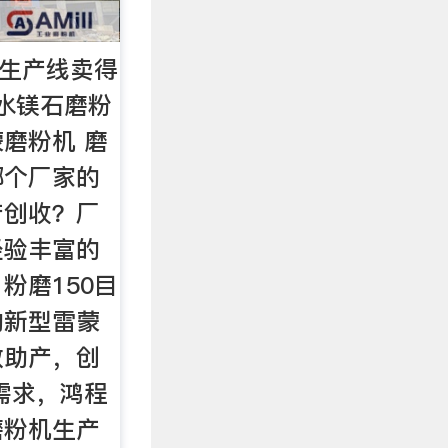
机生产线卖得
水镁石磨粉
蒙磨粉机 磨
哪个厂家的
产创收？厂
经验丰富的
粉磨150目
的新型雷蒙
效助产，创
需求，鸿程
磨粉机生产