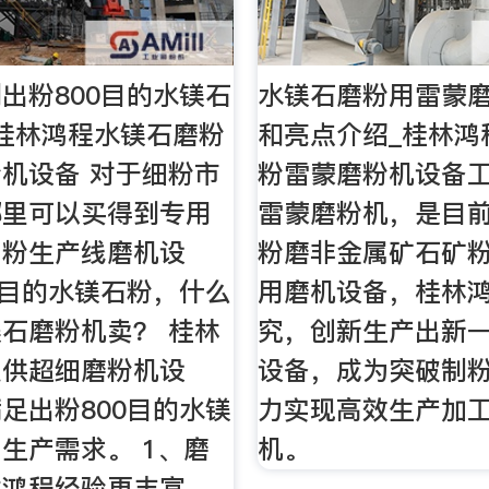
出粉800目的水镁石
水镁石磨粉用雷蒙
桂林鸿程水镁石磨粉
和亮点介绍_桂林鸿
机设备 对于细粉市
粉雷蒙磨粉机设备
哪里可以买得到专用
雷蒙磨粉机，是目
细粉生产线磨机设
粉磨非金属矿石矿
0目的水镁石粉，什么
用磨机设备，桂林
石磨粉机卖？ 桂林
究，创新生产出新
提供超细磨粉机设
设备，成为突破制
足出粉800目的水镁
力实现高效生产加
生产需求。 1、磨
机。
林鸿程经验更丰富