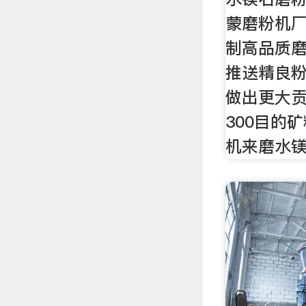
蒙磨粉机
制高品质
推送精良
做出更大贡
300目的
机来磨水