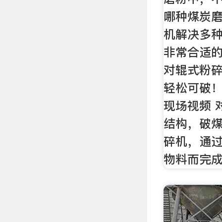
哪种煤炭
机解决多
非常合适
对辊式粉
轻松可破！
现场视频 
结构，破煤
碎机，通
物料而完