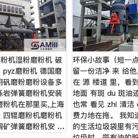
粉机湿粉磨粉机 破
环保小故事（短一点
 pyz磨粉机 德国磨
留一份洁净 来 给他
明矾磨粉磨粉设备多
在 源 楼道 里，看到 
砾岩弹簧磨粉机安装
地面 有斑 du 斑
磨粉机在那里买,上海
也常 看见 zhi 清洁
 四辊磨粉机磨粉机
费力地在拖。 我知
铜矿弹簧磨粉机安 …
的生活垃圾袋里有
垃圾时，带有油的