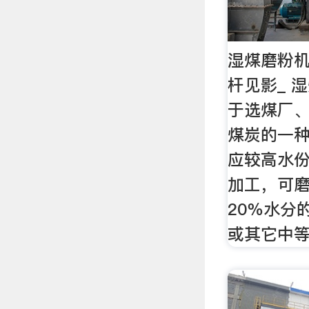
湿煤磨粉机
杆见影_ 
于选煤厂
煤炭的一
应较高水
加工，可
20％水分
或其它中