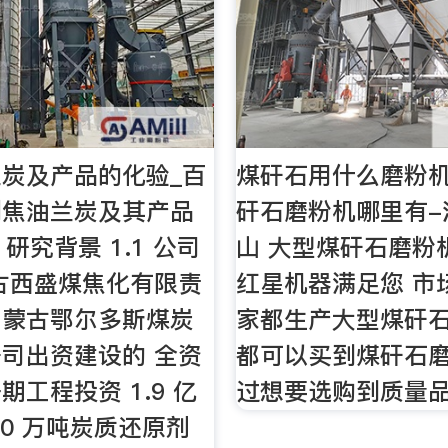
炭及产品的化验_百
煤矸石用什么磨粉
制焦油兰炭及其产品
矸石磨粉机哪里有-
 研究背景 1.1 公司
山 大型煤矸石磨粉
古西盛煤焦化有限责
红星机器满足您 市
内蒙古鄂尔多斯煤炭
家都生产大型煤矸
司出资建设的 全资
都可以买到煤矸石
期工程投资 1.9 亿
过想要选购到质量
30 万吨炭质还原剂