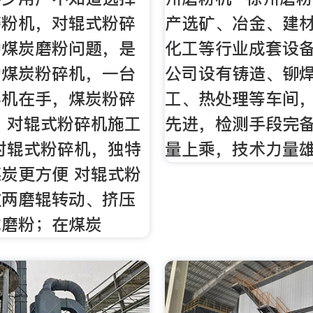
磨粉机，对辊式粉碎
产选矿、冶金、建
种煤炭磨粉问题，是
化工等行业成套设
的煤炭粉碎机，一台
公司设有铸造、铆
碎机在手，煤炭粉碎
工、热处理等车间
 对辊式粉碎机施工
先进，检测手段完
对辊式粉碎机，独特
量上乘，技术力量
炭更方便 对辊式粉
过两磨辊转动、挤压
成磨粉；在煤炭