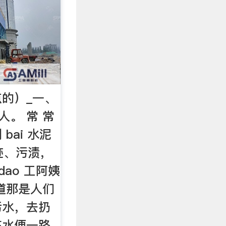
的）_一、
人。 常 常
bai 水泥
油迹、污渍，
 dao 工阿姨
道那是人们
污水，去扔
脏水便一路