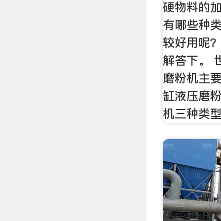
硬物料的
有哪些种
较好用呢
解答下。 
磨粉机主
缸液压磨
机三种类