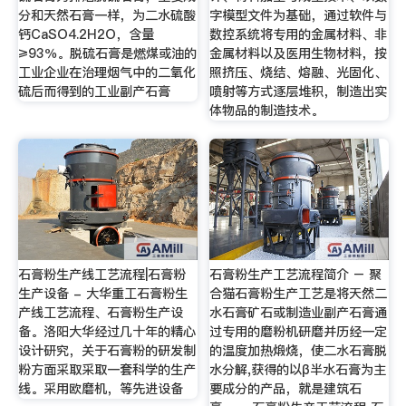
分和天然石膏一样，为二水硫酸
字模型文件为基础，通过软件与
钙CaSO4.2H2O，含量
数控系统将专用的金属材料、非
≥93％。脱硫石膏是燃煤或油的
金属材料以及医用生物材料，按
工业企业在治理烟气中的二氧化
照挤压、烧结、熔融、光固化、
硫后而得到的工业副产石膏
喷射等方式逐层堆积，制造出实
体物品的制造技术。
石膏粉生产线工艺流程|石膏粉
石膏粉生产工艺流程简介 – 聚
生产设备 - 大华重工石膏粉生
合猫石膏粉生产工艺是将天然二
产线工艺流程、石膏粉生产设
水石膏矿石或制造业副产石膏通
备。洛阳大华经过几十年的精心
过专用的磨粉机研磨并历经一定
设计研究，关于石膏粉的研发制
的温度加热煅烧，使二水石膏脱
粉方面采取采取一套科学的生产
水分解,获得的以β半水石膏为主
线。采用欧磨机，等先进设备
要成分的产品，就是建筑石