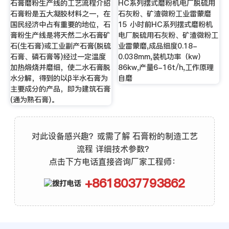
石膏磨粉生产线的工艺流程介绍
HC系列摆式磨粉机电厂脱硫用
石膏粉是五大凝胶材料之一，在
石灰粉、矿渣微粉工业雷蒙磨
国民经济中占有重要的地位，石
15 小时前HC系列摆式磨粉机
膏粉生产线是将天然二水石膏矿
电厂脱硫用石灰粉、矿渣微粉工
石(生石膏)或工业副产石膏(脱硫
业雷蒙磨,成品细度0.18-
石膏、磷石膏等)经过一定温度
0.038mm,装机功率（kw）
加热煅烧并磨细，使二水石膏脱
86kw,产量6-16t/h,工作原理
水分解，得到的以β半水石膏为
自磨
主要成分的产品，即为建筑石膏
(通为熟石膏)。
对此设备感兴趣？或需了解 石膏粉的制造工艺
流程 详细技术参数？
点击下方电话直接咨询厂家工程师：
+8618037793862