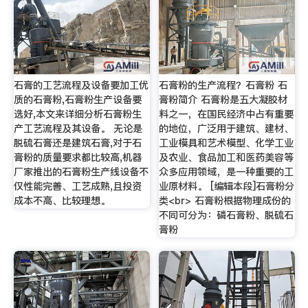
石膏的工艺流程及设备要加工优
石膏粉的生产流程？石膏粉 石
质的石膏粉,石膏粉生产设备要
膏粉简介 石膏粉是五大凝胶材
选好,本文来详细分析石膏粉生
料之一，在国民经济中占有重要
产工艺流程及其设备。 无论是
的地位，广泛用于建筑、建材、
脱硫石膏还是建筑石膏,对于石
工业模具和艺术模型、化学工业
膏粉的质量要求都比较高,机器
及农业、食品加工和医药美容等
厂家推出的石膏粉生产线设备不
众多应用领域，是一种重要的工
仅性能完善、工艺成熟,且投资
业原材料。 [编辑本段]石膏粉分
成本不高、比较理想。
类<br> 石膏粉根据物理成份的
不同可分为：磷石膏粉、脱硫石
膏粉