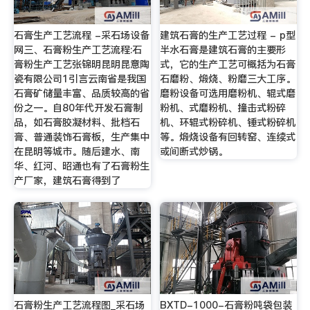
石膏生产工艺流程 -采石场设备
建筑石膏的生产工艺过程 - p型
网三、石膏粉生产工艺流程:石
半水石膏是建筑石膏的主要形
膏粉生产工艺张锦明昆明昆意陶
式，它的生产工艺可概括为石膏
瓷有限公司1引言云南省是我国
石磨粉、煅烧、粉磨三大工序。
石膏矿储量丰富、品质较高的省
磨粉设备可选用磨粉机、辊式磨
份之一。自80年代开发石膏制
粉机、式磨粉机、撞击式粉碎
品，如石膏胶凝材料、批档石
机、环辊式粉碎机、锤式粉碎机
膏、普通装饰石膏板，生产集中
等。煅烧设备有回转窑、连续式
在昆明等城市。随后建水、南
或间断式炒锅。
华、红河、昭通也有了石膏粉生
产厂家，建筑石膏得到了
石膏粉生产工艺流程图_采石场
BXTD-1000-石膏粉吨袋包装