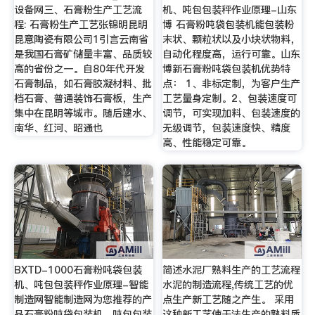
设备网三、石膏粉生产工艺流
机、吨包包装秤作业原理-山东
程: 石膏粉生产工艺张锦明昆明
博 石膏粉吨袋包装机能包装粉
昆意陶瓷有限公司1引言云南省
末状、颗粒状以及小块状物料，
是我国石膏矿储量丰富、品质较
自动化程度高，运行可靠。山东
高的省份之一。自80年代开发
博新石膏粉吨袋包装机优势特
石膏制品，如石膏胶凝材料、批
点： 1、非标定制，为客户生产
档石膏、普通装饰石膏板，生产
工艺量身定制。2、包装速度可
集中在昆明等城市。随后建水、
调节，可实现加料、包装速度的
南华、红河、昭通也
无级调节，包装速度快、精度
高、性能稳定可靠。
BXTD-1000石膏粉吨袋包装
简述水泥厂熟料生产的工艺流程
机、吨包包装秤作业原理-智能
水泥的制造流程,传统工艺的优
制造网智能制造网为您推荐的产
点生产新工艺随之产生。 采用
品石膏粉吨袋包装机、吨包包装
这种新工艺使干法生产的熟料质