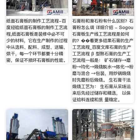
纸面石膏板的制作工艺流程-百
石膏粉和滑石粉有什么区别？石
度经验纸面石膏板的制作工艺流
膏粉怎么调 详细介绍 - Sogou
程,纸面石膏板是装修中必不可
石膏板生产线工艺流程是如何
少的材料，它在生产制作的过程
的？��看更多结果石膏的生产
中从选料、配料、成型、送输、
工艺流程_百度文库石膏的生产
烘干，每一个环节都要十分精
工艺流程 β 型熟石膏的生产工
密，保证不损坏石膏板的性能。
艺流程一般是： 矿石储存→磨
粉→均化→煅烧脱水→陈化→粉
磨与混合 →包装，用炒锅煅烧
时先磨粉后煅烧。 生石膏干法
煅烧工艺为： 生石膏从采场运
来后先经过储存和精选， 以保
证给料连续和质 量稳定。