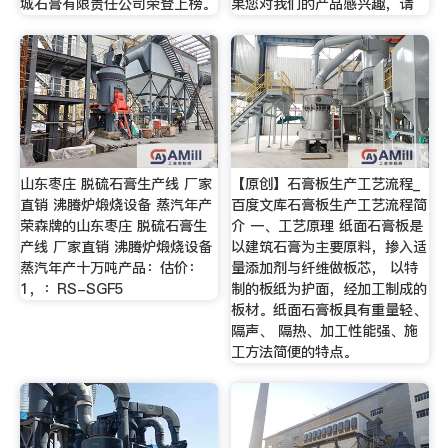
城石膏有限责任公司荣登上榜。
果您对我们的产品感兴趣，请
山东枣庄 脱硫石膏生产线 厂家
【原创】石膏板生产工艺流程_
直销 沸腾炉煅烧设备 蒸汽年产
百度文库石膏板生产工艺流程简
荣森牌的山东枣庄 脱硫石膏生
介 一、工艺原理 纸面石膏板是
产线 厂家直销 沸腾炉煅烧设备
以建筑石膏为主要原料，掺入适
蒸汽年产十万吨产品：估价：
量添加剂与纤维做板芯， 以特
1，：RS-SGF5
制的板纸为护面，经加工制成的
板材。纸面石膏板具有重量轻、
隔声、 隔热、加工性能强、施
工方法简便的特点。