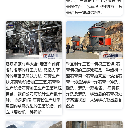
膏。、 石膏粉生产工艺流程 石
膏粉生产工艺流程可归纳为：石
膏矿石→振动给料机
客厅吊顶材料大全·墙基布如何
珠宝制作工艺—倒模工艺课_石
省时省事的施工方法·记忆力下
膏倒模的工序流程是：种蜡树→
降的原因及解决方法·石膏生产
灌石膏筒→石膏抽真空→烘焙石
线,石膏粉设备加工工艺,石膏粉
膏→熔金浇铸→炸石膏→冲洗、
生产设备石膏加工生产工艺流程
酸洗、清洗→剪毛坯。 石膏模
目前，我们公司可设计生产数十
炸洗及清洗：铸造后的石膏模处
种。 前列阶段 石膏粉生产线采
于高温状态，从浇铸机取出后自
用国内成熟先进的工艺设备，如
然放 …
立式磨粉机、沸腾炉 …