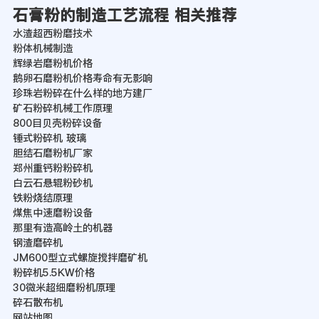
石膏粉的制造工艺流程 相关推荐
水渣超西粉磨技术
粉体机械制造
辉绿岩磨粉机价格
鹅卵石磨粉机价格寿命有无影响
珍珠岩粉碎在什么样的地方建厂
矿石粉碎机械工作原理
800目贝壳粉碎设备
锤式粉碎机 玻璃
胆结石磨粉机厂家
郑州重钙粉粉碎机
白云石悬辊粉砂机
铁粉烧结原理
煤焦中速磨粉设备
那里有造高岭土的机器
钢渣磨碎机
JM600型立式螺旋搅拌磨矿机
粉碎机5.5KW价格
30微米超细磨粉机原理
碎石散布机
网站地图