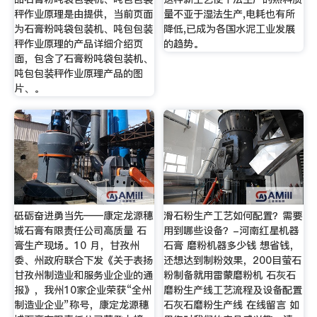
秤作业原理是由提供，当前页面
量不亚于湿法生产,电耗也有所
为石膏粉吨袋包装机、吨包包装
降低,已成为各国水泥工业发展
秤作业原理的产品详细介绍页
的趋势。
面，包含了石膏粉吨袋包装机、
吨包包装秤作业原理产品的图
片、。
砥砺奋进勇当先——康定龙源穗
滑石粉生产工艺如何配置？需要
城石膏有限责任公司高质量 石
用到哪些设备？-河南红星机器
膏生产现场。10 月，甘孜州
石膏 磨粉机器多少钱 想省钱，
委、州政府联合下发《关于表扬
还想达到制粉效果，200目萤石
甘孜州制造业和服务业企业的通
粉制备就用雷蒙磨粉机 石灰石
报》，我州10家企业荣获“全州
磨粉生产线工艺流程及设备配置
制造业企业”称号，康定龙源穗
石灰石磨粉生产线 在线留言 如