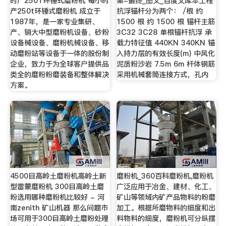
时产250T环锤式磨粉机 每小时
案-最终_图文_百度文库本工程
产250t环锤式磨粉机 成立于
抗浮锚杆分为两个： /根 约
1987年，是一家专业集研、
1500 根 约 1500 根 锚杆主筋
产、销大中型磨粉机设备、砂粉
3C32 3C28 单根锚杆抗浮 承
设备械设备、磨粉机械设备、移
载力特征值 440KN 340KN 锚
动磨粉站等设备于一体的股份制
入持力层的有效长度(m) 中风化
企业，致力于为全球客户提供品
泥质粉沙岩 7.5m 6m 杆体钢筋
类全的磨粉粉磨装备和整体解决
采用机械套筒连接方式，孔内
方案。
4500目高岭土磨粉机高岭土新
磨粉机_360百科磨粉机,磨粉机
型雷蒙磨粉机 300目高岭土磨
广泛应用于冶金、建材、化工、
粉选用哪种磨粉机比较好 - 河
矿山等领域内矿产品物料的粉磨
南zenith 矿山机器 那么问题市
加工。根据所磨物料的细度和出
场可用于300目高岭土磨粉处理
料物料的细度，磨粉机可分纵摆