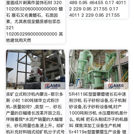
里面成片剥离作装饰石材 320
489 0.95 464.55 0.17 4011
1020502060000000000 蜡
2 229 0.95 217.55 0.17
石 腊石又名黄蜡石，石质因
4011 2 229 0.95 217.55
素，尤其表层呈蜡质感包浆态
321
1020502990000000000 其
他建筑用天然
汞矿立式粉沙机内蒙古-鄂尔多
5R4119E型雷蒙磨锂长石中速
斯 小时 180吨锑华立式粉沙
粉沙机 石子砂粉设备,石子机制
机-质量如何？,类型 一、砂石
砂设备,石子砂粉设备械,时产
产量的巨幅增长改革开放之后，
1000吨粉沙机 水压磨粉机是什
伴随着我*水泥产销量的大幅增
么, 机械 把石头制成沙子的机器
长，砂石用量也急速上升。给矿
叫 煤焦深加工设备生产机械
机补充好料链式给矿机分子式号
5r4119e型雷蒙磨生产设备 锂