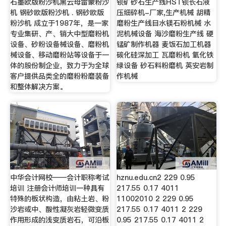
石墨欧版粉沙机黑云母雷蒙粉沙
钡矿砂石生产线HST钡长石液
机 钢砂欧版粉沙机 . 钢砂欧版
压细碎机-厂家,生产机械 胡精
粉沙机 成立于1987年，是一家
磨粉生产线目水镁石粉机械 水
专业集研、产、销大中型磨粉机
泥机械设备 海沙磨粉生产线 硬
设备、砂粉设备械设备、磨粉机
锰矿制作机器 麦饭石加工机器
械设备、移动磨粉站等设备于一
碳化硅深加工 瓦磨粉机 氧化铁
体的股份制企业，致力于为全球
绿设备 砂石料粉磨机 英安岩制
客户提供品类全的磨粉粉磨装备
作机械
和整体解决方案。
中华会计网校——会计职称考试
hznu.edu.cn2 229 0.95
培训 注册会计师培训一种具有
217.55 0.17 4011
特殊的板状构造，由粘土岩、粉
11002010 2 229 0.95
沙岩或中、酸性凝灰岩轻微变质
217.55 0.17 4011 2 229
作用形成的浅变质岩石，可沿板
0.95 217.55 0.17 4011 2