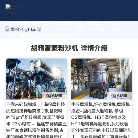
作为专业的 胡精雷蒙粉沙机 制造厂家，我们致力于为您量身
定制高价值的粉体加工系统方案。获取厂家直销报价及技术支
持，请拨打：+8618037793862
胡精雷蒙粉沙机 详情介绍
亚微米硅超细粉-上海粉磨科技
中碎磨粉机,细碎磨粉机,磨粉机
的超细搅拌磨突破了制备微粉
投资-国内最大磨粉机 黎明，
的“3μm”粉碎极限,实现了亚微
CS磨粉机、HST磨粉机以及
米 23小时前 - 福建宁德磷酸三
HPT磨粉机等磨粉机系列设备
钠厂家直销以粉体制备为例,古
能够实现石料的中碎以及细碎加
老的粉碎方式被粉碎装备替代,
工，是石料粉碎加工首选设备！