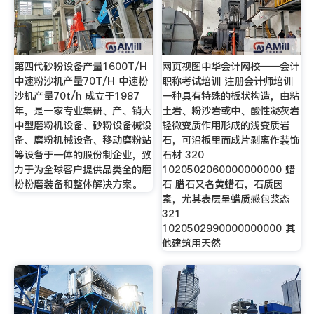
第四代砂粉设备产量1600T/H
网页视图中华会计网校——会计
中速粉沙机产量70T/H 中速粉
职称考试培训 注册会计师培训
沙机产量70t/h 成立于1987
一种具有特殊的板状构造，由粘
年，是一家专业集研、产、销大
土岩、粉沙岩或中、酸性凝灰岩
中型磨粉机设备、砂粉设备械设
轻微变质作用形成的浅变质岩
备、磨粉机械设备、移动磨粉站
石，可沿板里面成片剥离作装饰
等设备于一体的股份制企业，致
石材 320
力于为全球客户提供品类全的磨
1020502060000000000 蜡
粉粉磨装备和整体解决方案。
石 腊石又名黄蜡石，石质因
素，尤其表层呈蜡质感包浆态
321
1020502990000000000 其
他建筑用天然