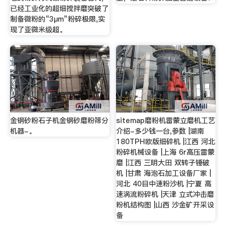
已经工业化的超细搅拌磨突破了
制备微粉的“3μm”粉碎极限,实
现了亚微米级超。
金钢砂粉石子机金钢砂磨粉筛分
sitemap磨粉机雷蒙立磨机工艺
机器-。
介绍-多少钱一台,参数 |湖南
180TPH欧版细碎机 |江西 河北
粉碎机械设备 |上海 6r高压雷蒙
磨 |江西 三明大田 双转子锤破
机 |甘肃 海泡石加工设备厂家 |
河北 40目中速粉沙机 |宁夏 高
速涡流粉碎机 |天津 立式冲击磨
粉机结构图 |山西 沙金矿开采设
备