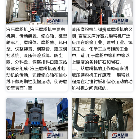
液压磨粉机_液压磨粉机主要由
液压磨粉机与弹簧式磨粉机的区
机架、传动装置、偏心轴、碗型
别_百度文库弹簧式磨粉机广泛
轴承瓦、磨粉体、磨粉壁、轧臼
应用在冶金工业、建材工业、筑
壁、调整装置、调整套、液压调
路工业、化学工业与硅酸工业
控系统、液压保险系统、防尘
中，适 用于磨粉中等和中等以
圈、分料盘、调整排料口液压站
上硬度的各种矿石和岩石。
等部分组成·液压磨粉机通过电
二、从磨粉机的工作原理来讲
动机的传动，迫使偏心轴在轴心
液压磨粉机工作原理： 磨粉过
线下做周期性旋摆运动，使得磨
程是在定锥衬板和偏心运动的动
粉壁表面时而
锥衬板之间完成的。