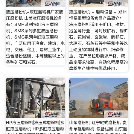
液压磨粉机-液压磨粉机厂家液
液压磨粉机 - 磨粉设备 - 郑州
压磨粉机 山美液压磨粉机设备
恒星重型设备官网产品简介：
有：SMH系列多缸液压磨粉
液压磨粉机适用于矿山、建材、
机、SMS系列多缸液压磨粉
冶金等行业，可对铁矿石、铜矿
机、SMG系列单缸液压磨粉
石、花岗岩、玄武岩、鹅卵石、
机。广泛应用于冶金、建筑、水
大理石、石灰石等中等和中等以
电、交通、化工、建材工业中，
上硬度的物料进行中、细碎作
适合磨粉坚硬、中等硬度以上的
业。 在产品粒形要求严格，成
各种矿石和岩石。
品率要求较高，自动化程度高的
磨粉生产线中被优选使用。
HP液压磨粉机|液压式磨粉机|多
山东磨粉机 辽宁辊式磨粉机 贵
缸液压磨粉机 HP多缸液压磨粉
州单辊磨粉机_设备栏目 山东磨