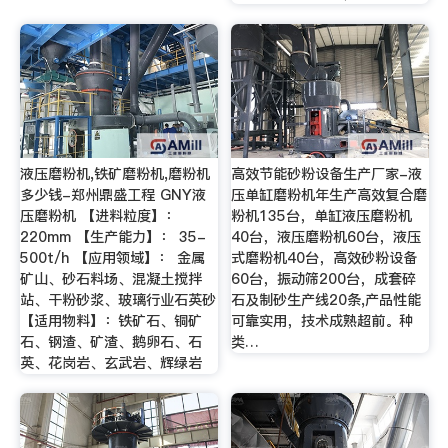
液压磨粉机,铁矿磨粉机,磨粉机
高效节能砂粉设备生产厂家-液
多少钱-郑州鼎盛工程 GNY液
压单缸磨粉机年生产高效复合磨
压磨粉机 【进料粒度】：
粉机135台，单缸液压磨粉机
220mm 【生产能力】： 35-
40台，液压磨粉机60台，液压
500t/h 【应用领域】： 金属
式磨粉机40台，高效砂粉设备
矿山、砂石料场、混凝土搅拌
60台，振动筛200台，成套碎
站、干粉砂浆、玻璃行业石英砂
石及制砂生产线20条,产品性能
【适用物料】：铁矿石、铜矿
可靠实用，技术成熟超前。种
石、钢渣、矿渣、鹅卵石、石
类…
英、花岗岩、玄武岩、辉绿岩