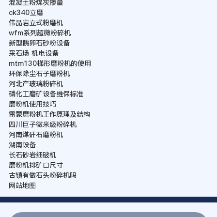
混凝土粉煤灰掺量
ck340立磨
伟晶岩立式粉磨机
wfm系列超微粉碎机
新型鹅卵石砂粉设备
采石场 机电设备
mtm130梯形磨粉机的使用
环保除尘石子磨粉机
河北产玻璃粉碎机
磷化工磨矿设备维保标准
磨粉机使用技巧
雷蒙磨粉机工作原理及结构
四川巨子微米级粉碎机
河南煤矸石磨粉机
湖南设备
长石砂岩细破机
磨粉机排矿口尺寸
古镇有做石头粉碎机吗
网站地图