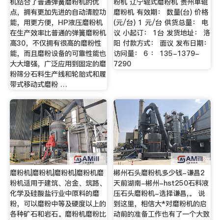
机结合了普通弹簧磨粉机的优
粉机 辽宁辊式磨粉机 贵州单辊
点，拥有更加先进的自动清腔功
磨粉机 有效期： 数量(台) 价格
能，用更方便，HP液压磨粉机
(元/台) 1 元/台 供货总量： 电
在生产效率比普通的弹簧磨粉机
议 小起订： 1台 发货地址： 洛
高30，不仅拥有很高的磨粉性
阳 付款方式： 面议 发布日期：
能，而且磨粉设备的可靠性能也
访问量： 6 ： 135-1379-
大大增强，广泛应用到固定的磨
7290
粉筛分石料生产线和轮胎式和履
带式移动式磨粉 …
磨粉机|磨粉机|磨粉机|磨粉机磨
郴州石头磨粉机多少钱-谦昌2
粉机适用于建筑、冶金、筑路、
天前湖南-郴州-hst250石料液
化学及硅酸盐行业中原料的磨
压石头磨粉机-选择谦昌,。 说
粉，可以磨粉中等及硬度以上的
到这里，相信大*对磨粉机的启
各种矿石和岩石。磨粉机磨粉比
动前的准备工作也有了一个大致