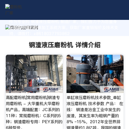
作为专业的 钢渣液压磨粉机 制造厂家，我们致力于为您量身
定制高价值的粉体加工系统方案。获取厂家直销报价及技术支
持，请拨打：+8618037793862
钢渣液压磨粉机 详情介绍
高配磨粉机|常用磨粉机|钢渣专
单缸液压磨粉机技术参数_单缸
用磨粉机 - 大华重机大华磨粉
液压磨粉机 技术参数 产品： 在
机产品。高端配置：JC系列的
线： 钢渣是冶金工业中发生的
11种；常规磨粉机：C系列的5
废渣，其发生率为粗钢产量的
种；钢渣磨粉专用：PEY系列的
8% ~15%，2012年全世界排
6种型号。
钢渣量约1.8亿吨。我国的钢渣