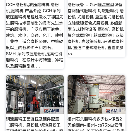
CCH磨粉机,液压磨粉机,磨粉
磨粉设备 - 郑州恒星重型设备
机,磨粉机 产品介绍 CCH系列
官网锤式磨粉机 对辊磨粉机 磨
液压磨粉机是经过吸收了德国先
粉机 式磨粉机 重型锤式磨粉机
进磨粉技术研制出的具有先进水
立轴板锤复合式磨粉机 多级新
平的磨粉机，广泛应用于冶金、
型立式砂粉设备 磨粉机 磨粉机
建筑、水电、交通、化工、建材
复合式磨粉机 箱式磨粉机 双级
工业中，适合磨粉坚硬、中等硬
磨粉机 高效细碎机 环锤式磨粉
度以上的各种矿石和岩石。
机 直通冲击式磨粉机 查看更多
SMH 系列液压磨粉机是高性能
>>
磨粉机，在设计中将转速、冲程
以及磨粉腔型进 …
钢渣磨粉工艺流程及硬件配置
郴州石头磨粉机多少钱-谦昌2
（磨粉机、磨粉机 钢渣磨粉工
天前湖南-郴州-cs75b白云母