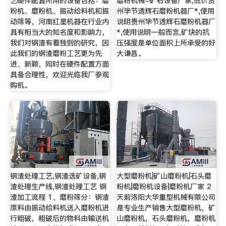
艺硬件配置所用的设备包括：磨
磨粉机械-矿石设备厂家,低价贵
粉机、磨粉机、振动给料机和振
州毕节透辉石磨粉机器厂*,使用
动筛等，河南红星机器在行业内
说明贵州毕节透辉石磨粉机器厂
具有相当大的知名度和影响力，
*,使用说明一般而言,矿块的抗
我们对钢渣有着独到的研究，因
压强度是单位面积上所承受的好
此我们的钢渣磨粉工艺更为先
大谦昌。
进、新颖，同时在硬件配置方面
具备合理性，欢迎光临我厂参观
购机。
钢渣处理工艺,钢渣选矿设备,钢
大型磨粉机|矿山磨粉机|石头磨
渣处理生产线,钢渣处理工艺 钢
粉机|磨粉机设备|磨粉机厂家 2
渣加工流程 1、磨粉筛分：钢渣
天前洛阳大华重型机械有限公司
原料由振动给料机送入磨粉机进
是专业生产销售大型磨粉机，矿
行粗破，粗破后的物料由输送机
山磨粉机，石头磨粉机，磨粉机