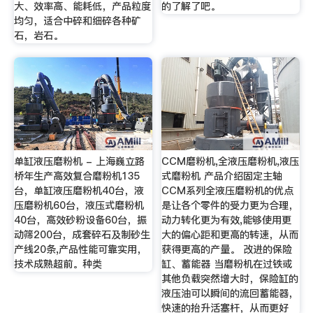
大、效率高、能耗低，产品粒度
的了解了吧。
均匀，适合中碎和细碎各种矿
石，岩石。
单缸液压磨粉机 - 上海巍立路
CCM磨粉机,全液压磨粉机,液压
桥年生产高效复合磨粉机135
式磨粉机 产品介绍固定主轴
台，单缸液压磨粉机40台，液
CCM系列全液压磨粉机的优点
压磨粉机60台，液压式磨粉机
是让各个零件的受力更为合理，
40台，高效砂粉设备60台，振
动力转化更为有效,能够使用更
动筛200台，成套碎石及制砂生
大的偏心距和更高的转速，从而
产线20条,产品性能可靠实用，
获得更高的产量。 改进的保险
技术成熟超前。种类
缸、蓄能器 当磨粉机在过铁或
其他负载突然增大时，保险缸的
液压油可以瞬间的流回蓄能器，
快速的抬升活塞杆，从而更好