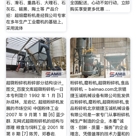
石、滑石、重晶石、大理石、石
全国配送，心动不如行动，立即
灰石、碳黑、陶土等 产品介
购买享受更多优惠 …
绍：超细磨粉机是经我公司专家
在多年生产工业磨机的基础上，
采用流体
超微粉碎机粉碎部分结构设计_
粉碎机,磨粉机,超微粉碎机,食品
图文_百度文库超微粉碎机—日
粉碎机 - baimao.com北京锟
本专利简介 1992 年 1 月 [5]
捷玉诚机械设备有限公司批发供
孙成林，龙岩亿. 超细粉碎机发
应粉碎机,磨粉机,超微粉碎机,食
展的市场空间 中国粉体工业
品粉碎机北京锟捷玉诚机械设备
2007 年 9 月第 1 期 [6] 蓝少
有限公司是一家专门从事粉碎机
群. 无网式超微粉碎机的结构与
械生产制造的企业，本着“诚
原理 粮食与饲料工业 2001 年
信・创新・质量・服务”的企业
第 8 期 [7] 陈芳，邓春岩.
理念，凭借雄厚的技术力量和的