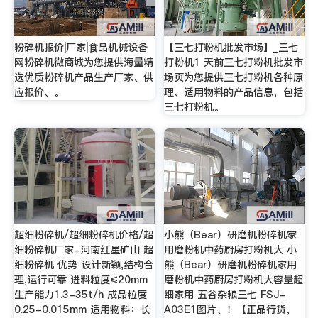
粉碎机报价|厂家|食品机械设备
【三七打粉机批发市场】_三七
网粉碎机微商城为您提供海量精
打粉机1 天前三七打粉机批发市
选优质粉碎机产品生产厂家、供
场页为您提供三七打粉机各种原
应报价、。
理、适用物料的产品信息，包括
三七打粉机。
超细粉碎机/超细粉碎机价格/超
小熊（Bear）研磨机粉碎机家
细粉碎机厂家-河南红星矿山 超
用磨粉机中药厨房打粉机大 小
细粉碎机 优势 设计新颖,结构合
熊（Bear）研磨机粉碎机家用
理,运行可靠 进料粒度≤20mm
磨粉机中药厨房打粉机大容量超
生产能力1.3-35t/h 成品粒度
细家用 五谷杂粮三七 FSJ-
0.25-0.015mm 适用物料：长
A03E1图片、！【正品行货，