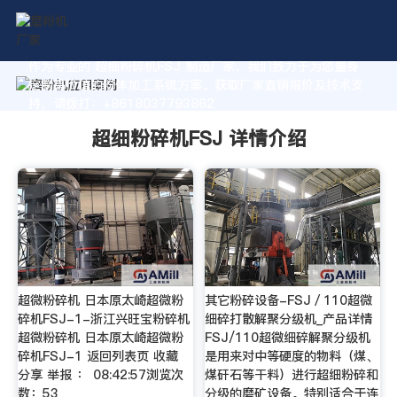
作为专业的 超细粉碎机FSJ 制造厂家，我们致力于为您量身
定制高价值的粉体加工系统方案。获取厂家直销报价及技术支
持，请拨打：+8618037793862
超细粉碎机FSJ 详情介绍
超微粉碎机 日本原太崎超微粉
其它粉碎设备-FSJ／110超微
碎机FSJ-1-浙江兴旺宝粉碎机
细碎打散解聚分级机_产品详情
超微粉碎机 日本原太崎超微粉
FSJ/110超微细碎解聚分级机
碎机FSJ-1 返回列表页 收藏
是用来对中等硬度的物料（煤、
分享 举报 ： 08:42:57浏览次
煤矸石等干料）进行超细粉碎和
数：53
分级的磨矿设备。特别适合于连