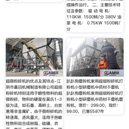
续操作运行。 二、主要技术特
征及参数： 驱 动 电 机：
110KW. 1500转/分 380V 油
泵 电 机： 0.75KW 1500转/
分
超微粉碎机的优点及其特点-江
趴趴狗磨粉机家用超细粉碎机打
阴市嘉田机械制造有限公司超细
粉机小型研磨机中药材干磨机
粉碎机特别适用于脆性物料的超
趴趴狗磨粉机家用超细粉碎机打
微粉碎，物料的硬度在莫氏1-3
粉机小型研磨机中药材干磨机磨
级为适，如石墨、高岭土、白炭
粉机，原价：299.00，现价：
黑等非金属矿。由于微粉碎机的
99.00，已售5587件
转速高，进风量大，适用于热敏
性物料如合成树脂、硫磺、农