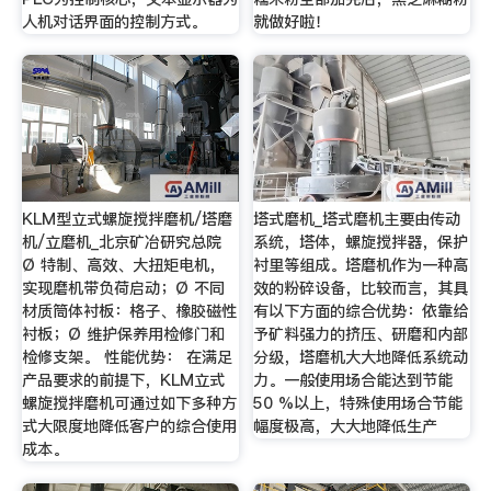
人机对话界面的控制方式。
就做好啦！
KLM型立式螺旋搅拌磨机/塔磨
塔式磨机_塔式磨机主要由传动
机/立磨机_北京矿冶研究总院
系统，塔体，螺旋搅拌器，保护
Ø 特制、高效、大扭矩电机，
衬里等组成。塔磨机作为一种高
实现磨机带负荷启动；Ø 不同
效的粉碎设备，比较而言，其具
材质筒体衬板：格子、橡胶磁性
有以下方面的综合优势：依靠给
衬板；Ø 维护保养用检修门和
予矿料强力的挤压、研磨和内部
检修支架。 性能优势： 在满足
分级，塔磨机大大地降低系统动
产品要求的前提下，KLM立式
力。一般使用场合能达到节能
螺旋搅拌磨机可通过如下多种方
50 %以上，特殊使用场合节能
式大限度地降低客户的综合使用
幅度极高，大大地降低生产
成本。