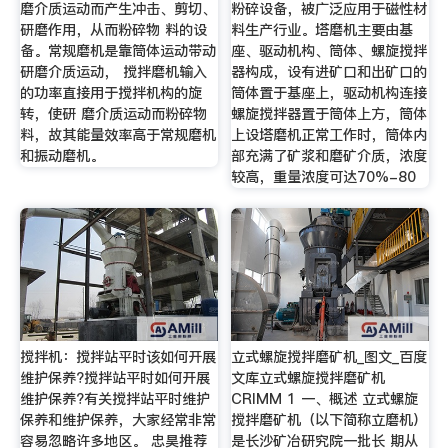
磨介质运动而产生冲击、剪切、
粉碎设备，被广泛应用于磁性材
研磨作用，从而粉碎物 料的设
料生产行业。塔磨机主要由基
备。常规磨机是靠筒体运动带动
座、驱动机构、筒体、螺旋搅拌
研磨介质运动， 搅拌磨机输入
器构成，设有进矿口和出矿口的
的功率直接用于搅拌机构的旋
筒体置于基座上，驱动机构连接
转，使研 磨介质运动而粉碎物
螺旋搅拌器置于筒体上方，筒体
料，故其能量效率高于常规磨机
上设塔磨机正常工作时，筒体内
和振动磨机。
部充满了矿浆和磨矿介质，浓度
较高，重量浓度可达70%-80
搅拌机：搅拌站平时该如何开展
立式螺旋搅拌磨矿机_图文_百度
维护保养?搅拌站平时如何开展
文库立式螺旋搅拌磨矿机
维护保养?有关搅拌站平时维护
CRIMM 1 一、概述 立式螺旋
保养和维护保养，大家经常非常
搅拌磨矿机（以下简称立磨机）
容易忽略许多地区。 忠昊推荐
是长沙矿冶研究院一批长 期从