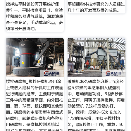
搅拌站平时该如何开展维护保
事超细粉体技术研究的人员经过
养? 一、平时检查项目 1、查验
几十年的开发而取得的成果。
拌和服务器进气系统，润滑油脂
是不是充足，手动式润化点，必
须每日开展滴油。
搅拌研磨机_搅拌研磨机是用涂
破壁机怎么研磨芝麻粉-百度经
上或嵌入磨料的研具对工件表面
验5.炒熟的黑芝麻倒入破壁机
进行研磨的磨床。主要用于研磨
中，启动研磨功能。6.隔5秒停
工件中的高精度平面、内外圆柱
止工作，用筷子搅拌搅拌，再启
面、面、球面、螺纹面和其他型
动破壁机 7.这样反复的打，
面。研磨机的主要类型有圆盘式
停，搅拌！反复3-5次 8.加入
研磨机、转轴式研磨机和各种专
1/3的糯米粉，用筷子搅拌均
用研磨机。研磨机控制系统以
匀，隔5秒停止工作，重复。9.
PLC为控制核心，文本显示器为
糯米粉全部加完后，黑芝麻糊粉