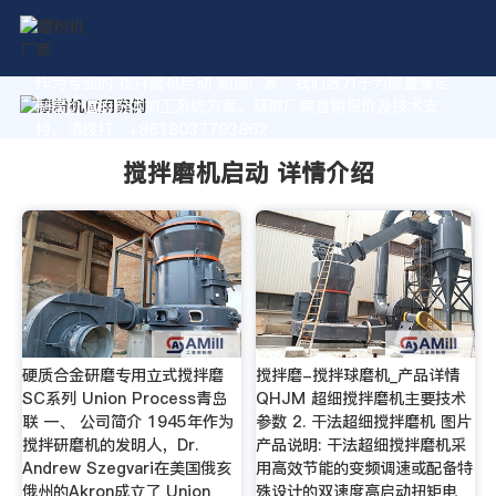
作为专业的 搅拌磨机启动 制造厂家，我们致力于为您量身定
制高价值的粉体加工系统方案。获取厂家直销报价及技术支
持，请拨打：+8618037793862
搅拌磨机启动 详情介绍
硬质合金研磨专用立式搅拌磨
搅拌磨-搅拌球磨机_产品详情
SC系列 Union Process青岛
QHJM 超细搅拌磨机主要技术
联 一、 公司简介 1945年作为
参数 2. 干法超细搅拌磨机 图片
搅拌研磨机的发明人，Dr.
产品说明: 干法超细搅拌磨机采
Andrew Szegvari在美国俄亥
用高效节能的变频调速或配备特
俄州的Akron成立了 Union
殊设计的双速度高启动扭矩电