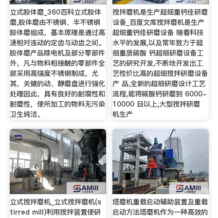
立式胶体磨_360百科立式胶体
搅拌磨机是生产超细重钙佳研磨
磨,胶体磨由不锈钢、半不锈钢
设备_百度文库搅拌磨机是生产
胶体磨组成，基本原理是通过高
超细重钙佳研磨设备 随着科技
速相对连动的定齿与动齿之间。
水平的发展,以及常年致力于超
胶体磨产品除电机及部分零部件
细重质碳酸 钙超细研磨设备工
外，凡与物料相接触的零部件全
艺的研究开发,不断地开发出工
部采用高强度不锈钢制成，尤
艺性价比高的超细搅拌研磨设备
其，关健的动、静磨盘进行强化
产 品,全新的超细研磨设计工艺
处理因此，具有良好的耐腐性和
流程,能将碳酸钙研磨到 6000-
耐磨性，使所加工的物料无污染
10000 目以上,大型搅拌研磨
卫生纯洁。
机生产
立式搅拌磨机_立式搅拌磨机(s
塔磨机重载启动辅助装置及重载
tirred mill)利用搅拌装置使研
启动方法塔磨机作为一种高效的