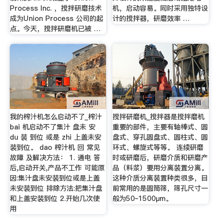
Process Inc. ，搅拌研磨技术
机，启动容易。同时采用独特设
成为Union Process 公司的起
计的搅拌器，研磨效率 …
点。今天，搅拌研磨机已被 …
我的榨汁机怎么启动不了_榨汁
搅拌研磨机_搅拌器是搅拌磨机
bai 机启动不了集汁 盘未 安
重要的部件，主要有轴棒式、圆
du 装 到位 或是 zhi 上盖未安
盘式、穿孔圆盘式、圆柱式、圆
装到位。 dao 榨汁机 回 常见
环式、螺旋式等等。 连续研磨
故障 及解决方法： 1. 通电 答
时或研磨后，研磨介质和研磨产
后,启动开关,产品不工作 可能原
品（料浆）要用分离装置分离。
因:集汁盘未安装到位或是上盖
这种介质分离装置种类很多，目
未安装到位 排除方法:把集汁盘
前常用的是圆筒筛，筛孔尺寸一
和上盖安装到位 2.开始几次使
般为50~1500μm。
用