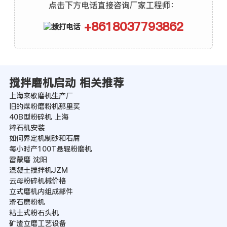
点击下方电话直接咨询厂家工程师：
+8618037793862
搅拌磨机启动 相关推荐
上海来歇磨机生产厂
旧的煤粉磨粉机那里买
40B型粉碎机 上海
粹石机安装
如何界定机制砂和石屑
每小时产100T悬辊粉磨机
雷蒙磨 沈阳
混凝土搅拌机JZM
云母粉碎机械价格
立式磨机内组成部件
滑石磨粉机
粘土式粉石头机
矿渣立磨工艺设备