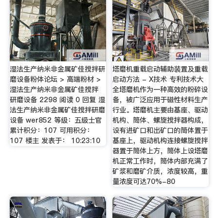
湿法生产纳米非金属矿佳搅拌研
塔磨机重载启动辅助装置及重载
磨设备粉体论坛 > 高端粉材 >
启动方法 - X技术 专利技术大
湿法生产纳米非金属矿佳搅拌
全塔磨机作为一种高效的粉碎设
研磨设备 2298 阅读 0 回复 湿
备，被广泛应用于磁性材料生产
法生产纳米非金属矿佳搅拌研磨
行业。塔磨机主要由基座、驱动
设备 wer852 等级：五级士官
机构、筒体、螺旋搅拌器构成，
累计积分：107 可用积分：
设有进矿口和出矿口的筒体置于
107 楼主 发表于： 10:23:10
基座上，驱动机构连接螺旋搅拌
器置于筒体上方，筒体上设塔磨
机正常工作时，筒体内部充满了
矿浆和磨矿介质，浓度较高，重
量浓度可达70%-80