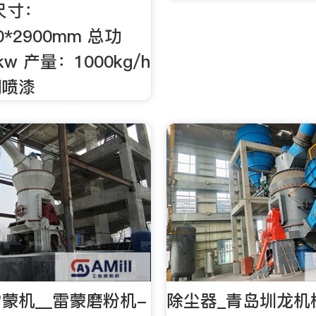
尺寸：
00*2900mm 总功
kw 产量：1000kg/h
钢喷漆
雷蒙机__雷蒙磨粉机-
除尘器_青岛圳龙机