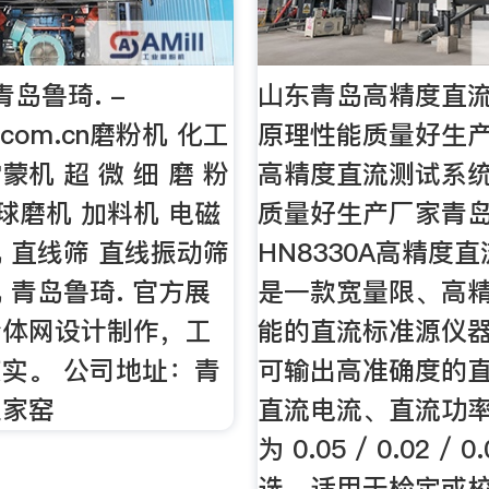
岛鲁琦. -
山东青岛高精度直
r.com.cn磨粉机 化工
原理性能质量好生
机 超 微 细 磨 粉
高精度直流测试系
 球磨机 加料机 电磁
质量好生产厂家青
 直线筛 直线振动筛
HN8330A高精度
 青岛鲁琦. 官方展
是一款宽量限、高
粉体网设计制作，工
能的直流标准源仪
实。 公司地址：青
可输出高准确度的
兰家窑
直流电流、直流功
为 0.05 / 0.02 / 
选，适用于检定或