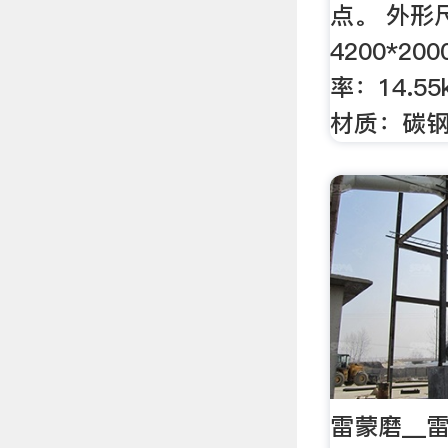
点。 外形
4200*20
率：14.55
材质：碳
雷蒙磨__