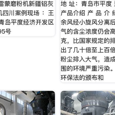
雷蒙磨粉机新疆铝灰
地 址：青岛市平度
机四川案例现场 ：王
产品介绍 产 品 介
：青岛平度经济开发区
余风经小旋风分离
95号
气的含尘浓度仍会高
克，比国家规定的
出了几十倍至上百
粉尘排入大气，造
围的环境严重污染
环保法的颁布和