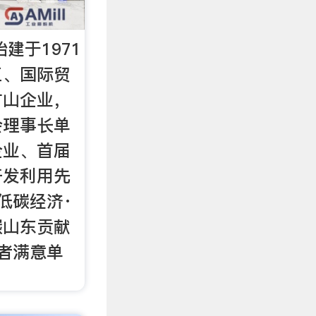
建于1971
工、国际贸
矿山企业，
会理事长单
企业、首届
开发利用先
低碳经济·
碳山东贡献
者满意单