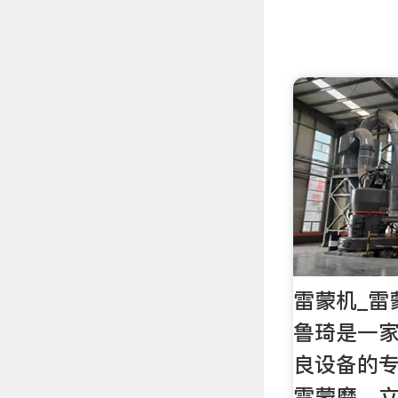
雷蒙机_雷
鲁琦是一
良设备的
雷蒙磨、