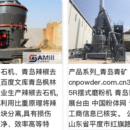
去石机、青岛辣椒去
产品系列_青岛青矿 
_百度文库青岛枫林
cnpowder.com.c
业生产辣椒去石机,
5R摆式磨粉机 青岛
机利用比重原理将辣
展台由 中国粉体网
块分离,具有损伤
工商信息已核实。 
干净、效率高等特
山东省平度市红旗路