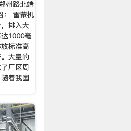
 郑州路北端
 绍： 雷蒙机
后，排入大
达1000毫
排放标准高
倍。大量的
成了厂区周
。随着我国