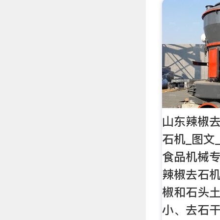
山东辣椒
石机_图文
食品机械专
辣椒去石
椒和石头土
小、去石