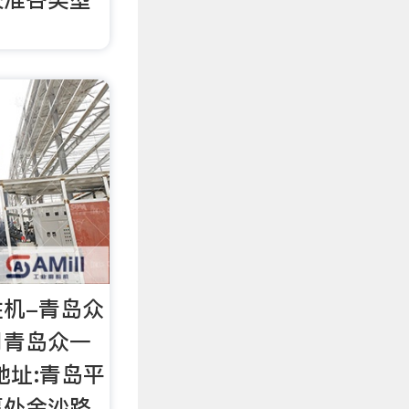
性机-青岛众
司青岛众一
地址:青岛平
事处金沙路