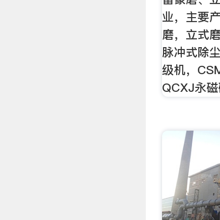
业，主要
磨，立式磨
脉冲式除尘
级机，CS
QCXJ永