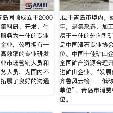
青岛同顺成立于2000
.位于青岛市境内，始
家集科研、开发、生
年，是集采选、加
、服务为一体的专业
易于一体的外向型
产企业，公司拥有一
是中国滑石专业协
、高效率的专业研发
位、中国十佳矿山
专业市场营销人员和
全国矿产资源合理
服务人员，为国内不
进矿山企业、“发展
求拓展了良好的沟通
齐鲁风云榜——低
单位”、青岛市消费
位。