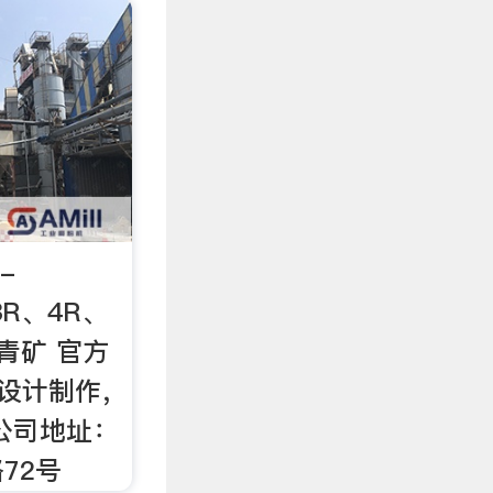
-
n3R、4R、
青矿 官方
 设计制作，
公司地址：
72号