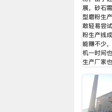
展，砂石
型磨粉生
敢轻易尝
粉生产线
能赚不少
机一时间
生产厂家