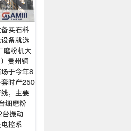
设备买石料
线设备就选
厂磨粉机大
1）贵州铜
场于今年8
套时产250
产线，主要
台细磨粉
2台振动
央电控系