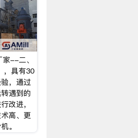
厂家--二、
 ，具有30
经验，通过
运转遇到的
进行改进，
技术高、更
粉机。