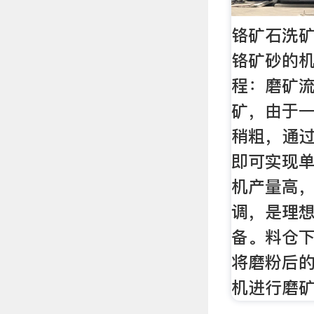
铬矿石洗矿
铬矿砂的机
程：磨矿
矿，由于
稍粗，通
即可实现
机产量高
调，是理
备。料仓
将磨粉后
机进行磨