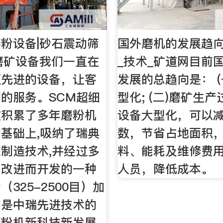
粉设备|砂石震动筛
国外磨机的发展趋向
磨矿设备我们一直在
_技术_矿道网目前
更先进的设备，让客
发展的总趋向是： (
的服务。SCM超细
型化; (二)磨矿生产
在积累了多年磨粉机
设备大型化，可以
基础上,吸纳了瑞典
数，节省占地面积
制造技术,并经过多
料、能耗及维修费用
与改进而开发的一种
人员，降低成本。
325-2500目）加
它是中瑞先进技术的
磨粉机新科技新发展