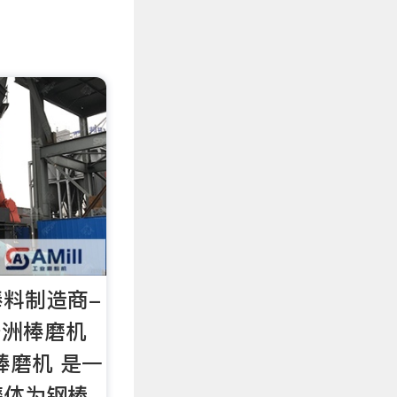
料制造商-
秀洲棒磨机
棒磨机 是一
磨体为钢棒