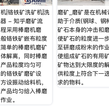
机|铬铁矿洗矿机|洗
磨矿_磨矿是在机械
器 - 知乎磨矿流
助于介质(钢球、钢
流程采用棒磨机磨
矿石本身的冲击和
一般铬铁矿嵌布粒度
使矿石的粒度进一
过简单的棒磨机磨矿
至研磨成粉末的作
单体解离，同时棒磨
使组成矿石的有用
，产品粒度均匀可
矿物达到大限度的
想的铬铁矿磨矿设
供粒度上符合下一
下方设振动给料机，
求的物料。
的产品均匀给入棒磨
矿作业。