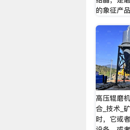
的象征产
高压辊磨机
合_技术_
时，它或
设备，或