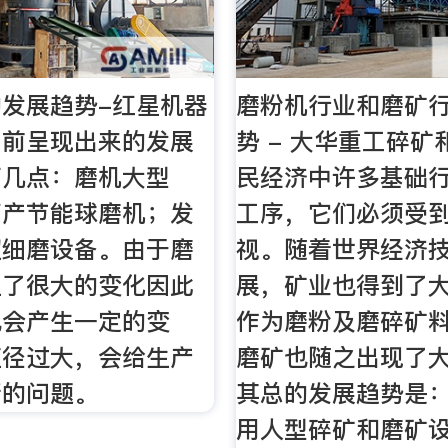
发展趋势-红星机器
磨粉机行业和磨矿
目前呈现出来的发展
势 - 大华重工碎
下几点：磨机大型
民经济中许多基础
高产节能球磨机；发
工序，它们必须受
超细磨设备。由于磨
视。随着世界经济
生了很大的变化因此
展，矿业也得到了
也会产生一定的变
作为磨粉及磨碎矿
直径过大，会给生产
磨矿也随之出现了
新的问题。
其总的发展趋势是
用人型碎矿和磨矿