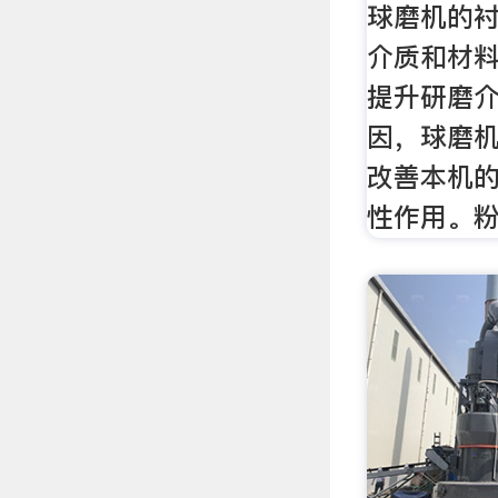
球磨机的
介质和材
提升研磨
因，球磨
改善本机
性作用。粉