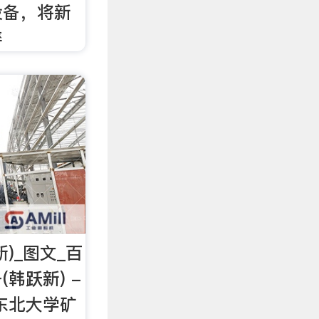
设备，将新
碎
)_图文_百
韩跃新) -
东北大学矿