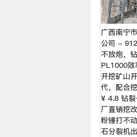
广西南宁
公司 - 91
不放炮，
PL100
开挖矿山
代，配合
¥ 4.8 
厂直销挖
粉锤打不动
石分裂机出