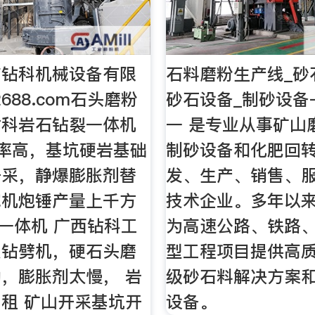
市钻科机械设备有限
石料磨粉生产线_砂
2688.com石头磨粉
砂石设备_制砂设备
钻科岩石钻裂一体机
一 是专业从事矿山
0效率高，基坑硬岩基础
制砂设备和化肥回
开采，静爆膨胀剂替
发、生产、销售、
挖机炮锤产量上千方
技术企业。多年以
钻裂一体机 广西钻科工
为高速公路、铁路
改钻劈机，硬石头磨
型工程项目提供高
，膨胀剂太慢， 岩
级砂石料解决方案
租 矿山开采基坑开
设备。