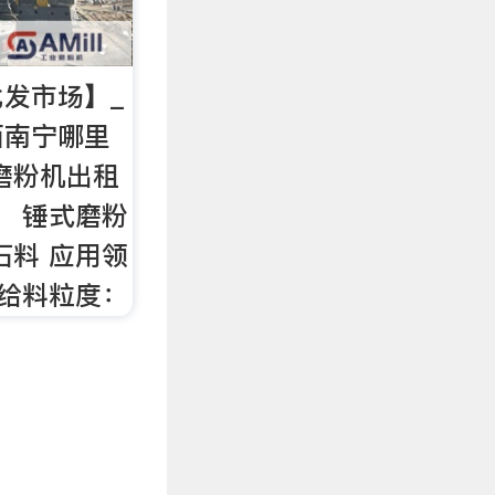
发市场】_
西南宁哪里
机磨粉机出租
： 锤式磨粉
 石料 应用领
 给料粒度：