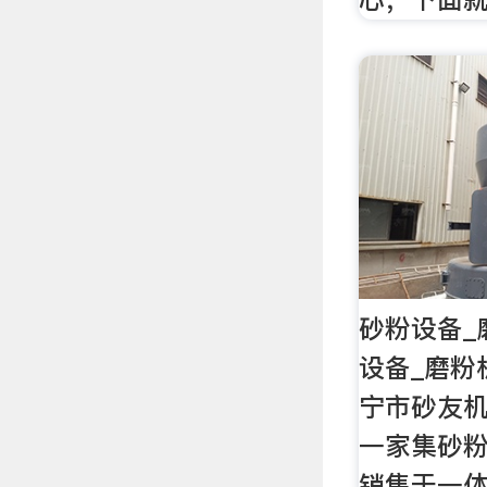
砂粉设备_
设备_磨粉
宁市砂友
一家集砂
销售于一