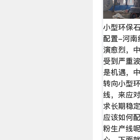
小型环保
配置-河南
演愈烈，
受到严重
是机遇，
转向小型
线，来应
求长期稳
应该如何
粉生产线
心，下面