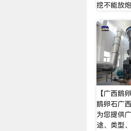
挖不能放
【广西鹅卵
鹅卵石广
为您提供
途、类型