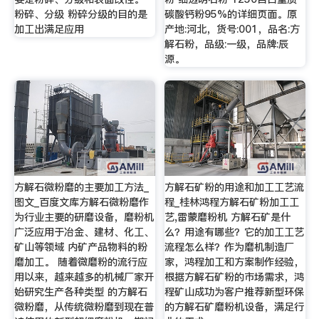
粉碎、分级 粉碎分级的目的是
碳酸钙粉95%的详细页面。原
加工出满足应用
产地:河北，货号:001，品名:方
解石粉，品级:一级，品牌:辰
源。
方解石微粉磨的主要加工方法_
方解石矿粉的用途和加工工艺流
图文_百度文库方解石微粉磨作
程_桂林鸿程方解石矿粉加工工
为行业主要的研磨设备，磨粉机
艺,雷蒙磨粉机 方解石矿是什
广泛应用于冶金、建材、化工、
么？用途有哪些？它的加工工艺
矿山等领域 内矿产品物料的粉
流程怎么样？作为磨机制造厂
磨加工。 随着微磨粉的流行应
家，鸿程加工和方案制作经验，
用以来，越来越多的机械厂家开
根据方解石矿粉的市场需求，鸿
始研究生产各种类型 的方解石
程矿山成功为客户推荐新型环保
微粉磨，从传统微粉磨到现在普
的方解石矿磨粉机设备，满足行