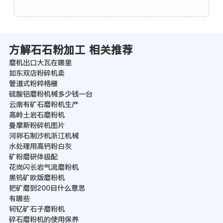
方解石石粉加工 相关推荐
磨机出口大瓦在哪里
如东双店粉碎机卖
管道式粉粹格栅
硫酸铝磨粉机械多少钱一台
云南有矿石磨粉机生产
高岭土岩石磨粉机
曼摩斯粉碎机图片
河卵石制沙机浙江机械
水处理用高钙粉白灰
矿粉磨研体级配
花岗闪长岩气流磨粉机
黑钨矿欧版磨粉机
把矿磨到200目什么意思
有哪些
钶钇矿石子磨粉机
碎石磨粉机的使用保养