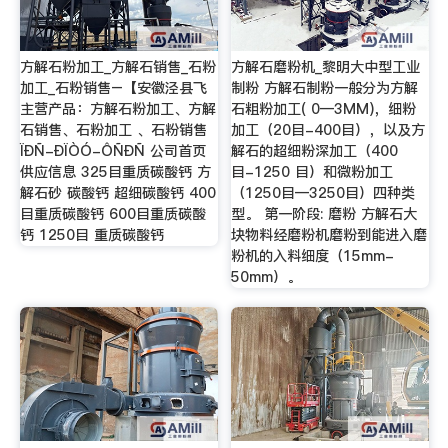
方解石粉加工_方解石销售_石粉
方解石磨粉机_黎明大中型工业
加工_石粉销售–【安徽泾县飞
制粉 方解石制粉一般分为方解
主营产品：方解石粉加工、方解
石粗粉加工( 0—3MM)，细粉
石销售、石粉加工 、石粉销售
加工（20目-400目），以及方
ÏÐÑ-ÐÏÒÓ-ÔÑÐÑ 公司首页
解石的超细粉深加工（400
供应信息 325目重质碳酸钙 方
目-1250 目）和微粉加工
解石砂 碳酸钙 超细碳酸钙 400
（1250目—3250目）四种类
目重质碳酸钙 600目重质碳酸
型。 第一阶段: 磨粉 方解石大
钙 1250目 重质碳酸钙
块物料经磨粉机磨粉到能进入磨
粉机的入料细度（15mm-
50mm）。