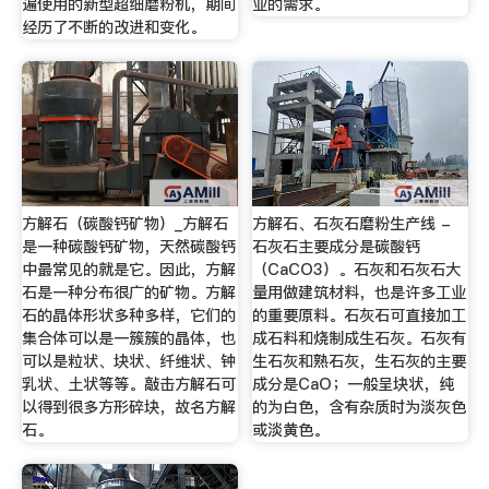
遍使用的新型超细磨粉机，期间
业的需求。
经历了不断的改进和变化。
方解石（碳酸钙矿物）_方解石
方解石、石灰石磨粉生产线 -
是一种碳酸钙矿物，天然碳酸钙
石灰石主要成分是碳酸钙
中最常见的就是它。因此，方解
（CaCO3）。石灰和石灰石大
石是一种分布很广的矿物。方解
量用做建筑材料，也是许多工业
石的晶体形状多种多样，它们的
的重要原料。石灰石可直接加工
集合体可以是一簇簇的晶体，也
成石料和烧制成生石灰。石灰有
可以是粒状、块状、纤维状、钟
生石灰和熟石灰，生石灰的主要
乳状、土状等等。敲击方解石可
成分是CaO；一般呈块状，纯
以得到很多方形碎块，故名方解
的为白色，含有杂质时为淡灰色
石。
或淡黄色。