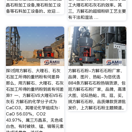
晶石粉加工设备,滑石粉加工设
工大理石和石灰石的效率。其
备等石料加工设备的。欢迎…
三，方解石的超细粉碎工艺主要
有干法和湿法 …
探讨|用方解石、大理石、石灰
方解石石粉-方解石石粉厂家、
石加工所得的重钙粉有何差异
品牌、图片、热帖-为您优选
那么，用方解石、大理石、石灰
884条方解石石粉热销货源，包
石加工所得的重钙粉到底有何差
括方解石石粉厂家，品牌，高清
异？一、方解石VS大理石VS石
大图，论坛热帖。找，逛，买，
灰石 方解石的化学分子式为
挑方解石石粉，品质爆款货源批
CaCO3，其理论化学组成为：
发价，上方解石石粉主题频道。
CaO 56.03%，CO2
43.97%，属三方晶系，无色或
白色，有时被铁、锰、铜等元素