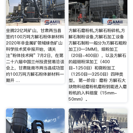
坐拥22亿吨矿山，甘肃两当县
方解石磨粉机,方解石粉碎机,方
签约100万吨方解石粉体新材料
解石制粉设备,方解石加工设备
2020年非金属矿领域绿色矿山
方解石制粉一般分为方解石粗粉
科学技术奖申报开始，请关
加工(0―3MM)，细粉加工
注“粉体技术网” 7月2日，在第
（20目-400目），以及方解石
二十六届中国兰州投资贸易洽谈
的超细粉深加工（400
会上，甘肃陇南市两当县成功签
目-1250目）和微粉加工
约100万吨方解石粉体新材料一
（1250目―3250目）四种类
期开 …
型。 第一阶段：磨粉 方解石大
块物料经磨粉机磨粉到能进入磨
粉机的入料细度（15mm-
50mm）。