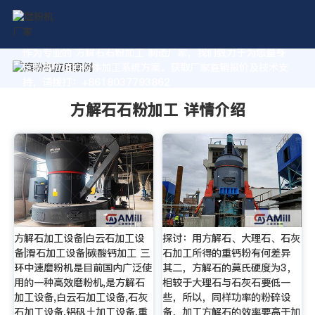
作为专业的 方解石石粉加工 制造厂家，我们致力于为您量身
定制高价值的粉体加工系统方案。获取厂家直销报价及技术支
持，请拨打：+8618037793862
方解石石粉加工 详情介绍
方解石加工设备|白云石加工设
探讨：用方解石、大理石、石灰
备|滑石加工设备|碳酸钙加工 三
石加工所得的重钙粉有何差异
环中速磨粉机是目前国内广泛使
其二，方解石的莫氏硬度为3，
用的一种高效磨粉机,是方解石
相较于大理石与石灰石要低一
加工设备,白云石加工设备,石灰
些，所以，同样功率的粉碎设
石加工设备,铝矾土加工设备,重
备，加工方解石的效率要高于加