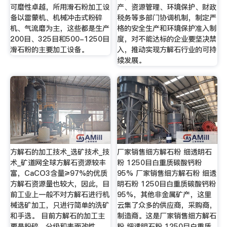
可磨性卓越，所用滑石粉加工设
产、资源管理、环境保护、财政
备以雷蒙机、机械冲击式粉碎
税务等多部门协调机制，制定严
机、气流磨为主，这些都是生产
格的安全生产和环境保护准入制
200目、325目和500-1250目
度，对不能达标的企业要坚决禁
滑石粉的主要加工设备。
入，推动实现方解石行业的可持
续发展。
方解石的加工技术_选矿技术_技
厂家销售细方解石粉 细透明石
术_矿道网全球方解石资源较丰
粉 1250目白重质碳酸钙粉
富，CaCO3含量≥97%的优质
95% 厂家销售细方解石粉 细透
方解石资源量也较大，因此，目
明石粉 1250目白重质碳酸钙粉
前工业上一般不对方解石进行机
95%，其他非金属矿产，这里
械选矿加工，只进行简单的洗矿
云集了众多的供应商，采购商，
和手选。 目前方解石的加工主
制造商。这是厂家销售细方解石
要是粉碎、分级和表面改性。
粉 细透明石粉 1250目白重质