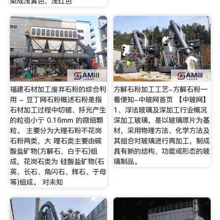
染成浅黄色、浅红色
福建石材加工废弃石粉的综合利
方解石粉加工工艺-方解石粉一
用 - 豆丁网石粉概述石粉是指
看便知-中玻网首页 【中玻网】
石材加工过程中切锯、抙光产生
1、浮法玻璃及深加工行业概况
的粒徂小亍 0.16mm 的微细颗
深加工玻璃，是以玻璃原片为基
粒。 主要分为大理石粉不花岗
材，采用物理方法、化学方法及
石粉两类，大 理石类主要由碳
其组合对玻璃进行再加工，制成
酸盐矿物(方解石、白于石)组
具有新的结构、功能或形态的玻
成，花岗石类为 硅酸盐矿物(石
璃制品。
英、长石、角闪石、辉石、于母
等)组成。 对未知