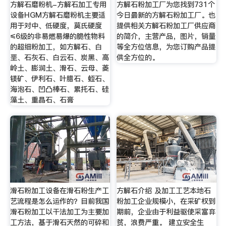
方解石磨粉机-方解石加工专用
方解石粉加工厂为您找到731个
设备HGM方解石磨粉机主要适
今日最新的方解石粉加工厂。也
用于对中、低硬度，莫氏硬度
提供相关方解石粉加工厂供应商
≤6级的非易燃易爆的脆性物料
的简介，主营产品，图片，销量
的超细粉加工，如方解石、白
等全方位信息，为您订购产品提
垩、石灰石、白云石、炭黑、高
供全方位的。
岭土、膨润土、滑石、云母、菱
镁矿、伊利石、叶腊石、蛭石、
海泡石、凹凸棒石、累托石、硅
藻土、重晶石、石膏
滑石粉加工设备在滑石粉生产工
方解石介绍 及加工工艺本地石
艺流程是怎么运作的？目前我国
粉加工企业规模小，在采矿权到
滑石粉加工以干法加工为主要加
期前，企业由于利益驱使采富弃
工方法，基于滑石天然的可碎和
贫，浪费严重。 建立安全生