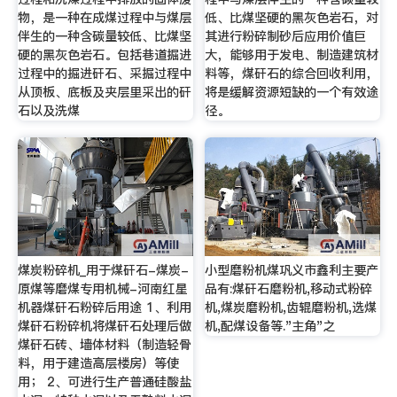
物，是一种在成煤过程中与煤层
低、比煤坚硬的黑灰色岩石，对
伴生的一种含碳量较低、比煤坚
其进行粉碎制砂后应用价值巨
硬的黑灰色岩石。包括巷道掘进
大，能够用于发电、制造建筑材
过程中的掘进矸石、采掘过程中
料等，煤矸石的综合回收利用，
从顶板、底板及夹层里采出的矸
将是缓解资源短缺的一个有效途
石以及洗煤
径。
煤炭粉碎机_用于煤矸石-煤炭-
小型磨粉机煤巩义市鑫利主要产
原煤等磨煤专用机械-河南红星
品有:煤矸石磨粉机,移动式粉碎
机器煤矸石粉碎后用途 1、利用
机,煤炭磨粉机,齿辊磨粉机,选煤
煤矸石粉碎机将煤矸石处理后做
机,配煤设备等."主角"之
煤矸石砖、墙体材料（制造轻骨
料，用于建造高层楼房）等使
用； 2、可进行生产普通硅酸盐