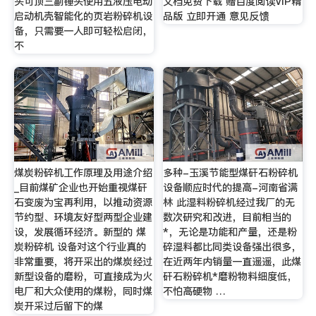
头可顶三副锤头使用五液压电动
文档免费下载 赠百度阅读VIP精
启动机壳智能化的页岩粉碎机设
品版 立即开通 意见反馈
备，只需要一人即可轻松启闭，
不
煤炭粉碎机工作原理及用途介绍
多种-玉溪节能型煤矸石粉碎机
_目前煤矿企业也开始重视煤矸
设备顺应时代的提高-河南省满
石变废为宝再利用，以推动资源
林 此湿料粉碎机经过我厂的无
节约型、环境友好型两型企业建
数次研究和改进，目前相当的
设，发展循环经济。新型的 煤
*，无论是功能和产量，还是粉
炭粉碎机 设备对这个行业真的
碎湿料都比同类设备强出很多，
非常重要，将开采出的煤炭经过
在近两年内销量一直遥遥，此煤
新型设备的磨粉，可直接成为火
矸石粉碎机*磨粉物料细度低，
电厂和大众使用的煤粉，同时煤
不怕高硬物 …
炭开采过后留下的煤