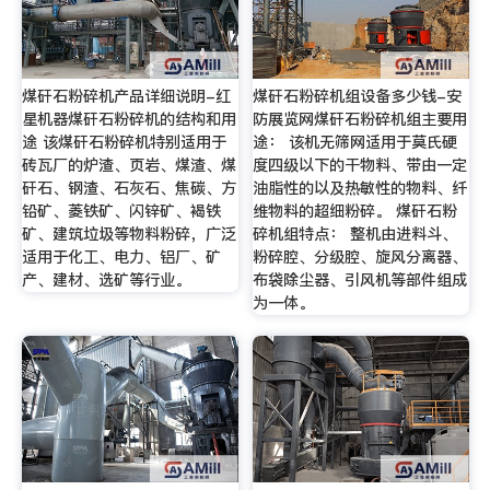
煤矸石粉碎机产品详细说明-红
煤矸石粉碎机组设备多少钱-安
星机器煤矸石粉碎机的结构和用
防展览网煤矸石粉碎机组主要用
途 该煤矸石粉碎机特别适用于
途： 该机无筛网适用于莫氏硬
砖瓦厂的炉渣、页岩、煤渣、煤
度四级以下的干物料、带由一定
矸石、钢渣、石灰石、焦碳、方
油脂性的以及热敏性的物料、纤
铅矿、菱铁矿、闪锌矿、褐铁
维物料的超细粉碎。 煤矸石粉
矿、建筑垃圾等物料粉碎，广泛
碎机组特点： 整机由进料斗、
适用于化工、电力、铝厂、矿
粉碎腔、分级腔、旋风分离器、
产、建材、选矿等行业。
布袋除尘器、引风机等部件组成
为一体。