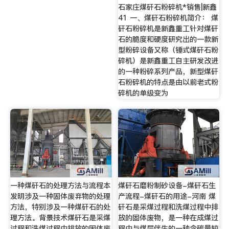
石家庄煤矸石粉碎机*销售|新鑫
41 一、煤矸石粉碎机简介： 煤
矸石粉碎机是新鑫重工针对煤矸
石的脆度和硬度研究出的一款新
型粉碎设备又称（锤式煤矸石粉
碎机）是新鑫重工自主研发改进
的一种粉碎系列产品，新型煤矸
石粉碎机的特点是由以前老式粉
碎机的单级变为
一种煤矸石的处理方法与流程本
煤矸石磨粉制砂设备-煤矸石生
发明涉及一种固体废弃物的处理
产流程-煤矸石的用途-河南 煤
方法，特别涉及一种煤矸石的处
矸石是采煤过程和洗煤过程中排
理方法。背景技术煤矸石是采煤
放的固体废物，是一种在成煤过
过程和洗煤过程中排放的固体废
程中与煤层伴生的一种含碳量较