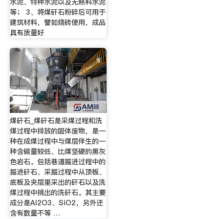
水泥、特种水泥以及无熟料水泥
等； 3、将煤矸石粉碎后可用于
建筑材料，譬如烧砖使用，成品
具有质量好
煤矸石_煤矸石是采煤过程和洗
煤过程中排放的固体废物，是一
种在成煤过程中与煤层伴生的一
种含碳量较低、比煤坚硬的黑灰
色岩石。包括巷道掘进过程中的
掘进矸石、采掘过程中从顶板、
底板及夹层里采出的矸石以及洗
煤过程中挑出的洗矸石。其主要
成分是Al2O3、SiO2，另外还
含有数量不等 …