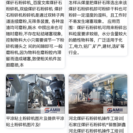
煤矸石粉碎机_百度文库煤矸石
怎样从煤里把煤矸石筛选出来该
粉碎机,双级煤矸石粉碎机 煤矸
煤矸石粉碎机即可粉碎干料也可
石粉碎机粉碎机是通过双转子两
粉碎一定湿度的湿料，且工作时
道连续磨粉,无筛条装置, 各种湿
不易发生堵塞现象。 应用范
渣均可磨粉,既水 中捞出来也可
围：煤矸石粉碎机可用来粉碎出
随时磨粉,不存在粘结堵塞现象,
料粒度要求较细，水分含量较大
控制物料大小只需要调节一下粉
的脆性物料等，广泛适用于化
碎机锤头之 间的间隙即可.一般
工,电力,铝厂,矿产,建材,选矿等
磨粉机,因为物料在磨粉腔内滞
行业。
留而造成堵塞,致使相关机件加
剧磨损,本
平凉粘土粉碎机图片及提供平凉
河北煤矸石粉碎机操作工培训|
粘土粉碎机图片及!
石家庄煤矸石粉碎机*销售|新鑫
河北煤矸石粉碎机操作工培训|