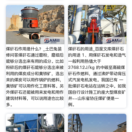
煤矸石作用是什么？_土巴兔装
煤矸石的用途_百度文库煤矸石
修问答煤矸石通过磨粉，磨细后
的用途 1、用煤矸石发电和造气
能够分选出来有用的成分。比如
一般利用热值大于
粉碎后的煤矸石能够分选出来被
3768.12J/kg 的中碳至高碳煤
利用的煤炭成分和黄铁矿，选出
矸石作燃料，通过沸炉带动背压
来的煤炭可以用作锅炉的燃料，
式汽发电机发电。我国已有 一
黄铁矿可以用作化工原料等。另
批煤矸石电站在运转之中。如我
外煤矸石还能被用来发电和用作
国自行设计施工的座大型煤炭矿
建筑材料等，可以说用途也比较
井--山东省协庄煤矿便是一
多。
例。