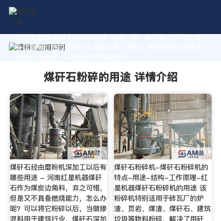
作为专业的 煤矸石粉碎的用途 制造厂家，我们致力于为您量
身定制高价值的粉体加工系统方案。获取厂家直销报价及技术
支持，请拨打：+8618037793862
煤矸石粉碎的用途 详情介绍
煤矸石经由磨粉机深加工以后有
煤矸石粉碎机-煤矸石粉碎机的
哪些用途 - 河南红星机器煤矸
特点-用途-结构-工作原理-红
石作为煤炭边角料，弃之可惜，
星机器煤矸石粉碎机的用途 该
但是又不具备燃烧能力，怎么办
粉碎机特别适用于砖瓦厂的炉
呢？可以将它粉碎以后，当做掺
渣、页岩、煤渣、煤矸石、建筑
混料用于建筑行业，煤矸石深加
垃圾等物料粉碎，解决了用矸