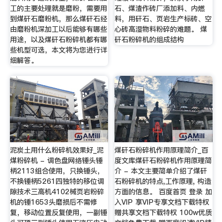
工的主要处理就是磨粉，需要用
石、煤渣作砖厂添加料、内燃
到煤矸石磨粉机，那么煤矸石经
料，用矸石、页岩生产标砖、空
由磨粉机深加工以后能够有哪些
心砖高湿物料粉碎的难题。 煤
用途，以及煤矸石粉碎机都有哪
矸石粉碎机的组成结构
些机型可选，本文将为您进行详
细解答。
泥炭土用什么粉碎机效果好_泥
煤矸石粉碎机作用原理简介_百
煤粉碎机 - 调色盘网络锤头锤
度文库煤矸石粉碎机作用原理简
柄2113组合使用，只换锤头，
介 - 本文主要简单介绍了煤矸
不换锤柄5261四独特的移位调
石粉碎机的特点,工作原理, 构造
隙技术三高机4102械页岩粉碎
方面的信息。 百度首页 登录 加
机的锤1653头磨损后不需修
入VIP 享VIP专享文档下载特权
复，移动位置反复使用，一副锤
赠共享文档下载特权 100w优质